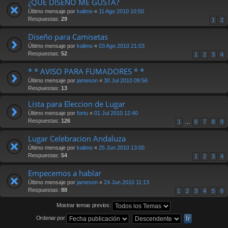
¿QUE DISEÑO ME GUSTA?
Último mensaje por
kalimo
«
11 Ago 2010 10:50
Respuestas:
29
1
2
Diseño para Camisetas
Último mensaje por
kalimo
«
03 Ago 2010 21:03
Respuestas:
52
1
2
3
4
* * AVISO PARA FUMADORES * *
Último mensaje por
jameson
«
30 Jul 2010 09:56
Respuestas:
13
Lista para Eleccion de Lugar
Último mensaje por
fortu
«
01 Jul 2010 12:40
Respuestas:
126
1
…
6
7
8
9
Lugar Celebracion Andaluza
Último mensaje por
kalimo
«
25 Jun 2010 13:00
Respuestas:
54
1
2
3
4
Empecemos a hablar
Último mensaje por
jameson
«
24 Jun 2010 11:13
Respuestas:
88
1
2
3
4
5
6
Mostrar temas previos:
Ordenar por