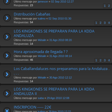
Último mensaje por
jameson
«
02 Sep 2010 12:27
Respuestas:
23
1
2
Distribución Cabañas
Último mensaje por
kalimo
«
02 Sep 2010 01:30
Respuestas:
54
1
2
3
4
LOS KINGKONES SE PREPARAN PARA LA KDDA
ANDALUZA
Último mensaje por
Métalin
«
31 Ago 2010 08:20
Respuestas:
14
Hora aproximada de llegada ? ?
Último mensaje por
Métalin
«
31 Ago 2010 08:14
Respuestas:
46
1
2
3
4
Los Caballandaluces nos preparamos para la Andaluza .
. . .
Último mensaje por
Métalin
«
30 Ago 2010 12:12
Respuestas:
14
LOS KINGKONES SE PREPARAN PARA LA KDDA
ANDALUZA II
Último mensaje por
saba
«
29 Ago 2010 12:08
INSCRIPCION ----- 22€
Último mensaje por
kalimo
«
28 Ago 2010 12:22