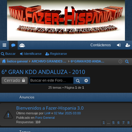
Contáctenos
nl
Buscar
or
su
Identificarse
Registrarse
de
eg
Índice general
ARCHIVO GRANDES KDD´s Y OTROS EVENTOS
6ª GRAN KDD ANDALUZA - 2010
ac
os
ari
nti
ist
us
6ª GRAN KDD ANDALUZA - 2010
es
os
fic
ra
car
Cerrado
rá
ar
rs
25 temas • Página
1
de
1
pi
se
e
Anuncios
do
Bienvenidos a Fazer-Hispania 3.0
s
Último mensaje por
Liri#
«
02 Mar 2025 03:00
Publicado en
Foro General
Respuestas:
110
1
…
5
6
7
8
Temas