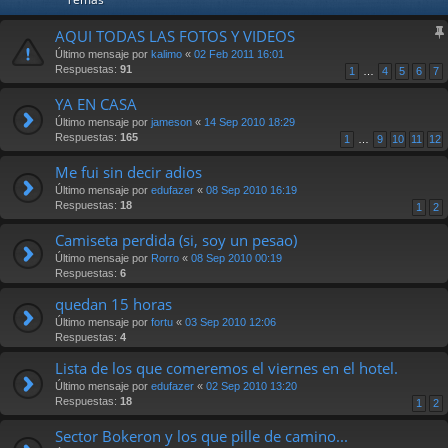
AQUI TODAS LAS FOTOS Y VIDEOS
Último mensaje por
kalimo
«
02 Feb 2011 16:01
Respuestas:
91
1
…
4
5
6
7
YA EN CASA
Último mensaje por
jameson
«
14 Sep 2010 18:29
Respuestas:
165
1
…
9
10
11
12
Me fui sin decir adios
Último mensaje por
edufazer
«
08 Sep 2010 16:19
Respuestas:
18
1
2
Camiseta perdida (si, soy un pesao)
Último mensaje por
Rorro
«
08 Sep 2010 00:19
Respuestas:
6
quedan 15 horas
Último mensaje por
fortu
«
03 Sep 2010 12:06
Respuestas:
4
Lista de los que comeremos el viernes en el hotel.
Último mensaje por
edufazer
«
02 Sep 2010 13:20
Respuestas:
18
1
2
Sector Bokeron y los que pille de camino...