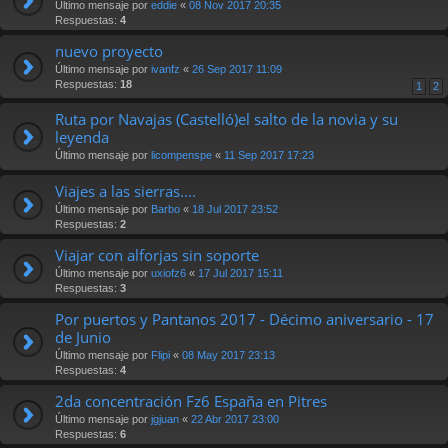
Último mensaje por
eddie
«
08 Nov 2017 20:35
Respuestas:
4
nuevo proyecto
Último mensaje por
ivanfz
«
26 Sep 2017 11:09
Respuestas:
18
1
2
Ruta por Navajas (Castelló)el salto de la novia y su
leyenda
Último mensaje por
licompenspe
«
11 Sep 2017 17:23
Viajes a las sierras....
Último mensaje por
Barbo
«
18 Jul 2017 23:52
Respuestas:
2
Viajar con alforjas sin soporte
Último mensaje por
uxiofz6
«
17 Jul 2017 15:11
Respuestas:
3
Por puertos y Pantanos 2017 - Décimo aniversario - 17
de Junio
Último mensaje por
Flipi
«
08 May 2017 23:13
Respuestas:
4
2da concentración Fz6 España en Pitres
Último mensaje por
jgjuan
«
22 Abr 2017 23:00
Respuestas:
6