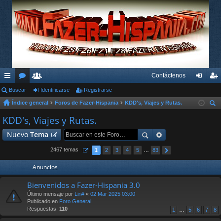
Contáctenos
nl
Buscar
or
su
Identificarse
Registrarse
de
eg
Índice general
Foros de Fazer-Hispania
KDD's, Viajes y Rutas.
ac
os
ari
nti
ist
us
KDD's, Viajes y Rutas.
es
os
fic
ra
car
Nuevo
Tema
rá
ar
rs
pi
se
e
2467 temas
1
2
3
4
5
…
83
do
Anuncios
s
Bienvenidos a Fazer-Hispania 3.0
Último mensaje por
Liri#
«
02 Mar 2025 03:00
Publicado en
Foro General
Respuestas:
110
1
…
5
6
7
8