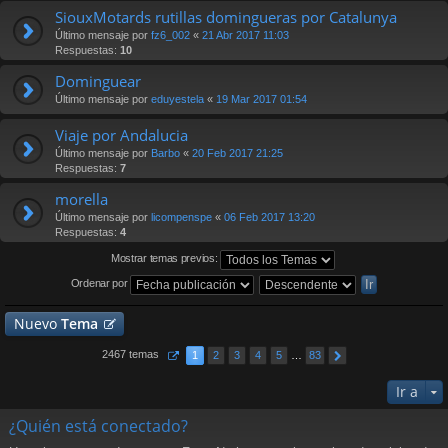
SiouxMotards rutillas domingueras por Catalunya
Último mensaje por
fz6_002
«
21 Abr 2017 11:03
Respuestas:
10
Dominguear
Último mensaje por
eduyestela
«
19 Mar 2017 01:54
Viaje por Andalucia
Último mensaje por
Barbo
«
20 Feb 2017 21:25
Respuestas:
7
morella
Último mensaje por
licompenspe
«
06 Feb 2017 13:20
Respuestas:
4
Mostrar temas previos:
Ordenar por
Nuevo
Tema
2467 temas
1
2
3
4
5
…
83
Ir a
¿Quién está conectado?