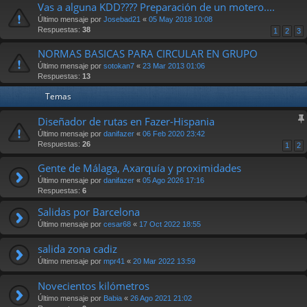
Vas a alguna KDD???? Preparación de un motero....
Último mensaje por
Josebad21
«
05 May 2018 10:08
Respuestas:
38
1
2
3
NORMAS BASICAS PARA CIRCULAR EN GRUPO
Último mensaje por
sotokan7
«
23 Mar 2013 01:06
Respuestas:
13
Temas
Diseñador de rutas en Fazer-Hispania
Último mensaje por
danifazer
«
06 Feb 2020 23:42
Respuestas:
26
1
2
Gente de Málaga, Axarquía y proximidades
Último mensaje por
danifazer
«
05 Ago 2026 17:16
Respuestas:
6
Salidas por Barcelona
Último mensaje por
cesar68
«
17 Oct 2022 18:55
salida zona cadiz
Último mensaje por
mpr41
«
20 Mar 2022 13:59
Novecientos kilómetros
Último mensaje por
Babia
«
26 Ago 2021 21:02