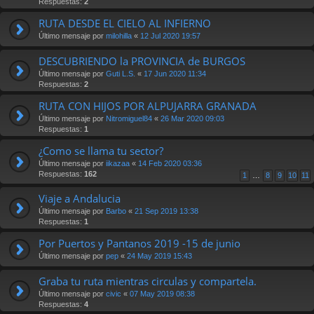
Respuestas:
2
RUTA DESDE EL CIELO AL INFIERNO
Último mensaje por
milohilla
«
12 Jul 2020 19:57
DESCUBRIENDO la PROVINCIA de BURGOS
Último mensaje por
Guti L.S.
«
17 Jun 2020 11:34
Respuestas:
2
RUTA CON HIJOS POR ALPUJARRA GRANADA
Último mensaje por
Nitromiguel84
«
26 Mar 2020 09:03
Respuestas:
1
¿Como se llama tu sector?
Último mensaje por
iikazaa
«
14 Feb 2020 03:36
Respuestas:
162
1
…
8
9
10
11
Viaje a Andalucia
Último mensaje por
Barbo
«
21 Sep 2019 13:38
Respuestas:
1
Por Puertos y Pantanos 2019 -15 de junio
Último mensaje por
pep
«
24 May 2019 15:43
Graba tu ruta mientras circulas y compartela.
Último mensaje por
civic
«
07 May 2019 08:38
Respuestas:
4