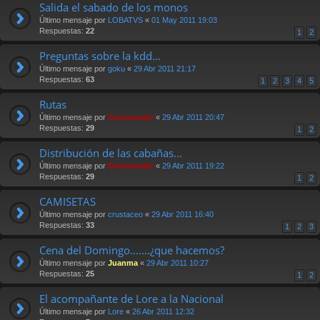
Salida el sabado de los monos
Último mensaje por
LOBATVS
«
01 May 2011 19:03
Respuestas:
22
1
2
Preguntas sobre la kdd...
Último mensaje por
goku
«
29 Abr 2011 21:17
Respuestas:
63
1
2
3
4
5
Rutas
Último mensaje por
Güesmaster
«
29 Abr 2011 20:47
Respuestas:
29
1
2
Distribución de las cabañas...
Último mensaje por
Güesmaster
«
29 Abr 2011 19:22
Respuestas:
29
1
2
CAMISETAS
Último mensaje por
crustaceo
«
29 Abr 2011 16:40
Respuestas:
33
1
2
3
Cena del Domingo.......¿que hacemos?
Último mensaje por
Juanma
«
29 Abr 2011 10:27
Respuestas:
25
1
2
El acompañante de Lore a la Nacional
Último mensaje por
Lore
«
26 Abr 2011 12:32