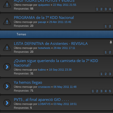
AQUI TODAS LAS FOTOS Y VIDEOS
Último mensaje por
quiquetex
«
22 May 2011 21:55
Respuestas:
55
1
2
3
4
PROGRAMA de la 7ª KDD Nacional
Último mensaje por
pasaje
«
29 Abr 2011 15:45
Respuestas:
23
1
2
Temas
LISTA DEFINITIVA de Asistentes - REVISALA
Último mensaje por
hotwheels
«
28 Abr 2011 17:11
Respuestas:
23
1
2
¿Quien sigue queriendo la camiseta de la 7ª KDD
Nacional?
Último mensaje por
kalimo
«
18 Sep 2011 23:36
Respuestas:
31
1
2
3
Ya hemos llegao
Último mensaje por
crustaceo
«
06 May 2011 11:48
Respuestas:
71
1
2
3
4
5
PVTS , al final apareció GIO . . . .
Último mensaje por
LOBATVS
«
03 May 2011 18:51
Respuestas:
5