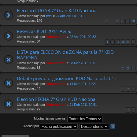
Respuestas:
7
Eleccion LUGAR 7ª Gran KDD Nacional
Último mensaje por
txipi
«
24 Abr 2011 01:31
Respuestas:
140
1
…
7
8
9
10
Reservas KDD 2011 Ávila.
Último mensaje por
Güesmaster
«
22 Abr 2011 02:32
Respuestas:
84
1
2
3
4
5
6
LISTA para ELECCION de ZONA para la 7ª KDD
NACIONAL
Último mensaje por
Güesmaster
«
28 Mar 2011 09:01
Respuestas:
33
1
2
3
Debate previo organización KDD Nacional 2011
Último mensaje por
Güesmaster
«
14 Mar 2011 11:21
Respuestas:
44
1
2
3
Eleccion FECHA 7ª Gran KDD Nacional
Último mensaje por
Güesmaster
«
21 Feb 2011 10:51
Respuestas:
27
1
2
Mostrar temas previos:
Ordenar por