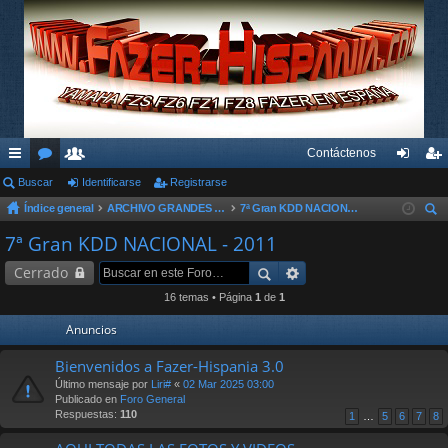
Contáctenos
nl
Buscar
or
su
Identificarse
Registrarse
de
eg
Índice general
ARCHIVO GRANDES KDD´s Y OTROS EVENTOS
7ª Gran KDD NACIONAL - 2011
ac
os
ari
nti
ist
us
7ª Gran KDD NACIONAL - 2011
es
os
fic
ra
car
Cerrado
rá
ar
rs
16 temas • Página
1
de
1
pi
se
e
Anuncios
do
Bienvenidos a Fazer-Hispania 3.0
s
Último mensaje por
Liri#
«
02 Mar 2025 03:00
Publicado en
Foro General
Respuestas:
110
1
…
5
6
7
8