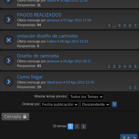
Último mensaje por
nasho
«
10 Ago 2012 11:08
Respuestas:
11
PAGOS REALIZADOS
Último mensaje por
jameson
«
07 Ago 2012 17:59
Respuestas:
94
1
…
4
5
6
7
votación diseño de camiseta
Último mensaje por
kalimo
«
06 Ago 2012 15:23
Respuestas:
5
Diseño de camiseta
Último mensaje por
jameson
«
06 Ago 2012 09:17
Respuestas:
83
1
2
3
4
5
6
Como llegar
Último mensaje por
AlkaFazer
«
03 Ago 2012 12:43
Respuestas:
19
1
2
Mostrar temas previos:
Ordenar por
Cerrado
33 temas
1
2
Ir a