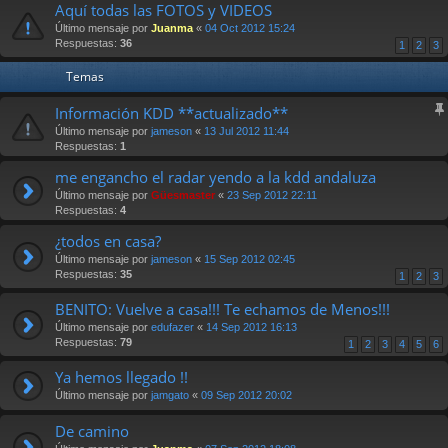
Aquí todas las FOTOS y VIDEOS
Último mensaje por
Juanma
«
04 Oct 2012 15:24
Respuestas:
36
1
2
3
Temas
Información KDD **actualizado**
Último mensaje por
jameson
«
13 Jul 2012 11:44
Respuestas:
1
me engancho el radar yendo a la kdd andaluza
Último mensaje por
Güesmaster
«
23 Sep 2012 22:11
Respuestas:
4
¿todos en casa?
Último mensaje por
jameson
«
15 Sep 2012 02:45
Respuestas:
35
1
2
3
BENITO: Vuelve a casa!!! Te echamos de Menos!!!
Último mensaje por
edufazer
«
14 Sep 2012 16:13
Respuestas:
79
1
2
3
4
5
6
Ya hemos llegado !!
Último mensaje por
jamgato
«
09 Sep 2012 20:02
De camino