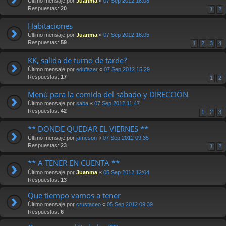
Último mensaje por
Juanma
«
07 Sep 2012 18:08
Respuestas:
20
1
2
Habitaciones
Último mensaje por
Juanma
«
07 Sep 2012 18:05
Respuestas:
59
1
2
3
4
KK, salida de turno de tarde?
Último mensaje por
edufazer
«
07 Sep 2012 15:29
Respuestas:
17
1
2
Menú para la comida del sábado y DIRECCIÓN
Último mensaje por
saba
«
07 Sep 2012 11:47
Respuestas:
42
1
2
3
** DONDE QUEDAR EL VIERNES **
Último mensaje por
jameson
«
07 Sep 2012 09:35
Respuestas:
23
1
2
** A TENER EN CUENTA **
Último mensaje por
Juanma
«
05 Sep 2012 12:04
Respuestas:
13
Que tiempo vamos a tener
Último mensaje por
crustaceo
«
05 Sep 2012 09:39
Respuestas:
6