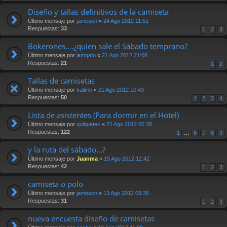
Diseño y tallas definitivos de la camiseta
Último mensaje por
jameson
«
24 Ago 2012 11:51
Respuestas:
33
1
2
3
Bokerones....¿quien sale el Sábado temprano?
Último mensaje por
jamgato
«
21 Ago 2012 21:08
Respuestas:
21
1
2
Tallas de camisetas
Último mensaje por
kalimo
«
21 Ago 2012 10:43
Respuestas:
50
1
2
3
4
Lista de asistentes (Para dormir en el Hotel)
Último mensaje por
quiquetex
«
21 Ago 2012 06:38
Respuestas:
122
1
…
6
7
8
9
y la ruta del sábado...?
Último mensaje por
Juanma
«
15 Ago 2012 12:42
Respuestas:
42
1
2
3
camiseta o polo
Último mensaje por
jameson
«
13 Ago 2012 09:35
Respuestas:
31
1
2
3
nueva encuesta diseño de camisetas