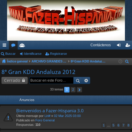
Contáctenos
nl
Buscar
or
su
Identificarse
Registrarse
de
eg
Índice general
ARCHIVO GRANDES KDD´s Y OTROS EVENTOS
8ª Gran KDD Andaluza 2012
ac
os
ari
nti
ist
us
8ª Gran KDD Andaluza 2012
es
os
fic
ra
car
Cerrado
rá
ar
rs
pi
se
e
33 temas
1
2
do
Anuncios
s
Bienvenidos a Fazer-Hispania 3.0
Último mensaje por
Liri#
«
02 Mar 2025 03:00
Publicado en
Foro General
Respuestas:
110
1
…
5
6
7
8