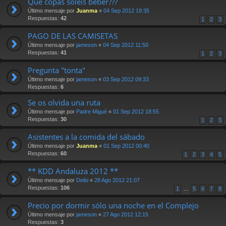
Que copas soléis beber???
Último mensaje por
Juanma
«
04 Sep 2012 19:35
Respuestas:
42
1
2
3
PAGO DE LAS CAMISETAS
Último mensaje por
jameson
«
04 Sep 2012 11:50
Respuestas:
41
1
2
3
Pregunta "tonta"
Último mensaje por
jameson
«
03 Sep 2012 09:33
Respuestas:
6
Se os olvida una ruta
Último mensaje por
Padre Migué
«
01 Sep 2012 18:55
Respuestas:
30
1
2
3
Asistentes a la comida del sábado
Último mensaje por
Juanma
«
01 Sep 2012 00:40
Respuestas:
60
1
2
3
4
5
** KDD Andaluza 2012 **
Último mensaje por
Deibi
«
28 Ago 2012 21:07
Respuestas:
106
1
…
5
6
7
8
Precio por dormir sólo una noche en el Complejo
Último mensaje por
jameson
«
27 Ago 2012 12:15
Respuestas:
3