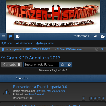
Contáctenos
nl
Buscar
or
su
Identificarse
Registrarse
de
eg
Índice general
ARCHIVO GRANDES KDD´s Y OTROS EVENTOS
9ª Gran KDD Andaluza 2013
ac
os
ari
nti
ist
us
9ª Gran KDD Andaluza 2013
es
os
fic
ra
car
Cerrado
rá
ar
rs
16 temas • Página
1
de
1
pi
se
e
Anuncios
do
Bienvenidos a Fazer-Hispania 3.0
s
Último mensaje por
Liri#
«
02 Mar 2025 03:00
Publicado en
Foro General
Respuestas:
110
1
…
5
6
7
8