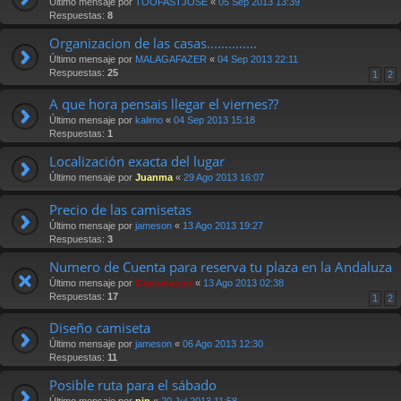
Último mensaje por
TOOFASTJOSE
«
05 Sep 2013 13:39
Respuestas:
8
Organizacion de las casas..............
Último mensaje por
MALAGAFAZER
«
04 Sep 2013 22:11
Respuestas:
25
1
2
A que hora pensais llegar el viernes??
Último mensaje por
kalimo
«
04 Sep 2013 15:18
Respuestas:
1
Localización exacta del lugar
Último mensaje por
Juanma
«
29 Ago 2013 16:07
Precio de las camisetas
Último mensaje por
jameson
«
13 Ago 2013 19:27
Respuestas:
3
Numero de Cuenta para reserva tu plaza en la Andaluza
Último mensaje por
Güesmaster
«
13 Ago 2013 02:38
Respuestas:
17
1
2
Diseño camiseta
Último mensaje por
jameson
«
06 Ago 2013 12:30
Respuestas:
11
Posible ruta para el sábado
Último mensaje por
pin
«
20 Jul 2013 11:58