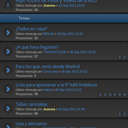
Aqui TODAS las Fotos y Videos de la KDD
Último mensaje por
Juanma
«
12 Sep 2013 22:52
Respuestas:
14
Temas
¿Todos en casa?
Último mensaje por
BIELAS
«
09 Sep 2013 11:32
Respuestas:
12
¿A que hora llegaréis?
Último mensaje por
TOOFASTJOSE
«
06 Sep 2013 23:31
Respuestas:
17
1
2
Para los que venís desde Madrid
Último mensaje por
Cerocoma
«
06 Sep 2013 14:32
Respuestas:
2
Lista para apuntarse a la 9ª kdd Andaluza
Último mensaje por
kalimo
«
06 Sep 2013 11:10
Respuestas:
78
1
2
3
4
5
6
Tallas camisetas
Último mensaje por
Juanma
«
05 Sep 2013 14:49
Respuestas:
26
1
2
ruta y almuerzo