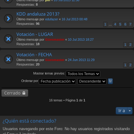
Respuestas:
8
KDD andaluza 2013?
Último mensaje por
edufazer
«
16 Jul 2013 00:48
Respuestas:
96
1
…
4
5
6
7
Votación - LUGAR
Último mensaje por
Güesmaster
«
10 Jul 2013 18:27
Respuestas:
18
1
2
Votación - FECHA
Último mensaje por
Güesmaster
«
24 Jun 2013 11:29
Respuestas:
20
1
2
Mostrar temas previos:
Ordenar por
Cerrado
16 temas • Página
1
de
1
Ir a
¿Quién está conectado?
Usuarios navegando por este Foro: No hay usuarios registrados visitando