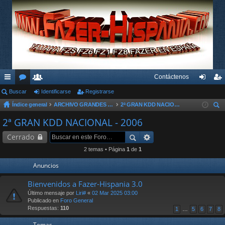
Contáctenos
nl
Buscar
or
su
Identificarse
Registrarse
de
eg
Índice general
ARCHIVO GRANDES KDD´s Y OTROS EVENTOS
2ª GRAN KDD NACIONAL - 2006
ac
os
ari
nti
ist
us
2ª GRAN KDD NACIONAL - 2006
es
os
fic
ra
car
Cerrado
rá
ar
rs
2 temas • Página
1
de
1
pi
se
e
Anuncios
do
Bienvenidos a Fazer-Hispania 3.0
s
Último mensaje por
Liri#
«
02 Mar 2025 03:00
Publicado en
Foro General
Respuestas:
110
1
…
5
6
7
8
Temas