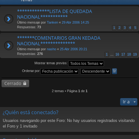
*************LISTA DE QUEDADA
NACIONAL***********
Último mensaje por
Tanken
«
29 Abr 2006 14:25
Respuestas:
73
1
2
3
4
5
*******COMENTARIOS GRAN KEDADA
NACIONAL**************
Último mensaje por
nasho
«
25 Abr 2006 20:21
Respuestas:
276
1
…
16
17
18
19
Mostrar temas previos:
Ordenar por
Cerrado
2 temas • Página
1
de
1
Ir a
¿Quién está conectado?
Usuarios navegando por este Foro: No hay usuarios registrados visitando
el Foro y 1 invitado