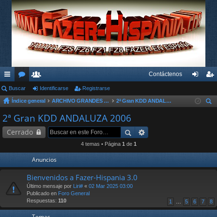
Contáctenos
nl
Buscar
or
su
Identificarse
Registrarse
de
eg
Índice general
ARCHIVO GRANDES KDD´s Y OTROS EVENTOS
2ª Gran KDD ANDALUZA 2006
ac
os
ari
nti
ist
us
2ª Gran KDD ANDALUZA 2006
es
os
fic
ra
car
Cerrado
rá
ar
rs
4 temas • Página
1
de
1
pi
se
e
Anuncios
do
Bienvenidos a Fazer-Hispania 3.0
s
Último mensaje por
Liri#
«
02 Mar 2025 03:00
Publicado en
Foro General
Respuestas:
110
1
…
5
6
7
8
Temas