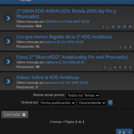
2ª GRAN KDD ANDALUZA: Ronda 2006 (by Pin y
Phoncadiz)
Último mensaje por
ORACIO
«
17 Feb 2007 23:29
Respuestas:
504
1
…
31
32
33
34
Los que hemos llegado de la 2ª KDD Andaluza:
Último mensaje por
pelos
«
15 Oct 2006 19:30
Respuestas:
41
1
2
3
Fotos 2ª "MacroKDD" Andaluza(by Pin and Phoncadiz)
Último mensaje por
kalimo
«
11 Oct 2006 22:41
Respuestas:
95
1
…
4
5
6
7
Videos Sobre la KDD Andaluza
Último mensaje por
jameson
«
11 Oct 2006 19:10
Respuestas:
3
Mostrar temas previos:
Ordenar por
Cerrado
4 temas • Página
1
de
1
Ir a