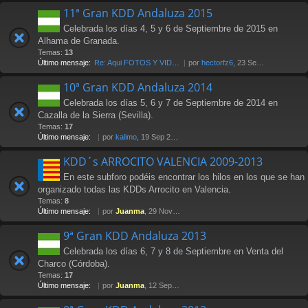
11ª Gran KDD Andaluza 2015
Celebrada los días 4, 5 y 6 de Septiembre de 2015 en
Alhama de Granada.
Temas:
13
Último mensaje:
Re: Aqui FOTOS Y VIDEOS
por
hectorfz6
, 23 Sep 2015 12:48
10ª Gran KDD Andaluza 2014
Celebrada los días 5, 6 y 7 de Septiembre de 2014 en
Cazalla de la Sierra (Sevilla).
Temas:
17
Último mensaje:
por
kalimo
, 19 Sep 2014 20:50
KDD´s ARROCITO VALENCIA 2009-2013
En este subforo podéis encontrar los hilos en los que se han
organizado todas las KDDs Arrocito en Valencia.
Temas:
8
Último mensaje:
por
Juanma
, 29 Nov 2013 14:01
9ª Gran KDD Andaluza 2013
Celebrada los días 6, 7 y 8 de Septiembre en Venta del
Charco (Córdoba).
Temas:
17
Último mensaje:
por
Juanma
, 12 Sep 2013 22:52