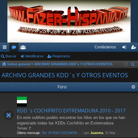
Contáctenos
nl
Buscar
or
su
Identificarse
Registrarse
de
eg
Índice general
ARCHIVO GRANDES KDD´s Y OTROS EVENTOS
ac
os
ari
nti
ist
us
ARCHIVO GRANDES KDD´s Y OTROS EVENTOS
es
os
fic
ra
car
rá
ar
rs
Foro
pi
se
e
do
KDD´s COCHIFRITO EXTREMADURA 2010 - 2017
s
En este subforo podéis encontrar los hilos en los que se han
organizado todas las KDDs Cochifrito en Extremadura.
Temas:
7
Último mensaje:
Re: 6ª KDD COCHIFRITO 1-abri…
por
Juanma
, 31 Mar 2017 00:14