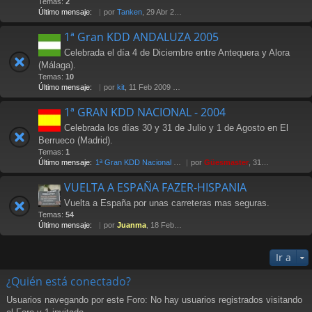
Temas:
2
Último mensaje:
por
Tanken
, 29 Abr 2006 14:25
1ª Gran KDD ANDALUZA 2005
Celebrada el día 4 de Diciembre entre Antequera y Alora
(Málaga).
Temas:
10
Último mensaje:
por
kit
, 11 Feb 2009 17:08
1ª GRAN KDD NACIONAL - 2004
Celebrada los días 30 y 31 de Julio y 1 de Agosto en El
Berrueco (Madrid).
Temas:
1
Último mensaje:
1ª Gran KDD Nacional 2004
por
Güesmaster
, 31 Oct 2005 11:37
VUELTA A ESPAÑA FAZER-HISPANIA
Vuelta a España por unas carreteras mas seguras.
Temas:
54
Último mensaje:
por
Juanma
, 18 Feb 2013 12:27
Ir a
¿Quién está conectado?
Usuarios navegando por este Foro: No hay usuarios registrados visitando