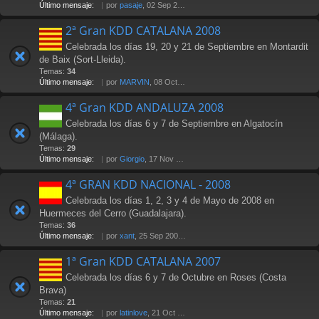
Último mensaje:
por
pasaje
, 02 Sep 2010 16:44
2ª Gran KDD CATALANA 2008
Celebrada los días 19, 20 y 21 de Septiembre en Montardit
de Baix (Sort-Lleida).
Temas:
34
Último mensaje:
por
MARVIN
, 08 Oct 2008 09:59
4ª Gran KDD ANDALUZA 2008
Celebrada los días 6 y 7 de Septiembre en Algatocín
(Málaga).
Temas:
29
Último mensaje:
por
Giorgio
, 17 Nov 2009 22:01
4ª GRAN KDD NACIONAL - 2008
Celebrada los días 1, 2, 3 y 4 de Mayo de 2008 en
Huermeces del Cerro (Guadalajara).
Temas:
36
Último mensaje:
por
xant
, 25 Sep 2008 11:02
1ª Gran KDD CATALANA 2007
Celebrada los días 6 y 7 de Octubre en Roses (Costa
Brava)
Temas:
21
Último mensaje:
por
latinlove
, 21 Oct 2007 20:28