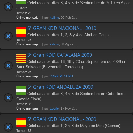
Celebrada los días 3, 4 y 5 de Septiembre de 2010 en Algar
(Cádiz)
Temas:
25
Último mensaje:
por
kalimo
, 02 Feb 2011 16:01
6ª GRAN KDD NACIONAL - 2010
Celebrada los días 1, 2, 3 y 4 de Abril en Ceuta.
Temas:
28
Último mensaje:
por
kalimo
, 31 Ago 2010 18:03
3ª Gran KDD CATALANA 2009
Celebrada los días 18, 19 y 20 de Septiembre de 2009 en
Sant Salvador (El vendrell - Tarragona).
Temas:
24
Último mensaje:
por
DARK PLATINUM
, 18 Oct 2009 17:58
5ª Gran KDD ANDALUZA 2009
Celebrada los días 3, 4 y 5 de Septiembre en Coto Rios -
Cazorla (Jaén)
Temas:
38
Último mensaje:
por
Lucille
, 17 Nov 2009 18:20
5ª GRAN KDD NACIONAL - 2009
Celebrada los días 1, 2 y 3 de Mayo en Mira (Cuenca).
Temas:
35