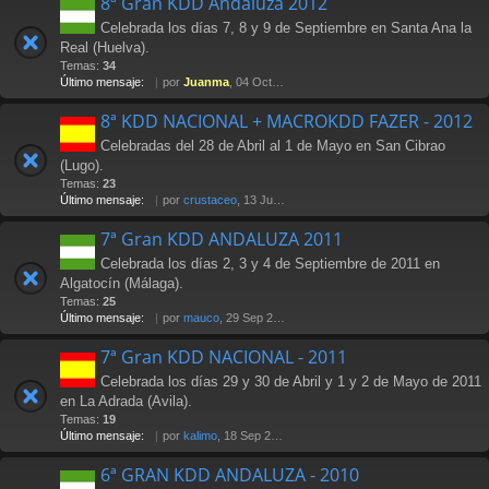
8ª Gran KDD Andaluza 2012
Celebrada los días 7, 8 y 9 de Septiembre en Santa Ana la
Real (Huelva).
Temas:
34
Último mensaje:
por
Juanma
, 04 Oct 2012 15:24
8ª KDD NACIONAL + MACROKDD FAZER - 2012
Celebradas del 28 de Abril al 1 de Mayo en San Cibrao
(Lugo).
Temas:
23
Último mensaje:
por
crustaceo
, 13 Jul 2012 21:36
7ª Gran KDD ANDALUZA 2011
Celebrada los días 2, 3 y 4 de Septiembre de 2011 en
Algatocín (Málaga).
Temas:
25
Último mensaje:
por
mauco
, 29 Sep 2011 02:15
7ª Gran KDD NACIONAL - 2011
Celebrada los días 29 y 30 de Abril y 1 y 2 de Mayo de 2011
en La Adrada (Avila).
Temas:
19
Último mensaje:
por
kalimo
, 18 Sep 2011 23:36
6ª GRAN KDD ANDALUZA - 2010