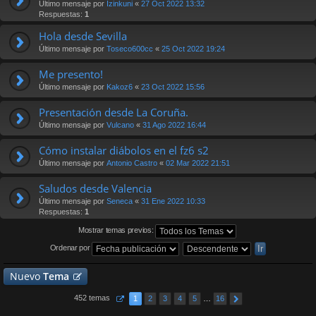
Último mensaje por
Izinkuni
«
27 Oct 2022 13:32
Respuestas:
1
Hola desde Sevilla
Último mensaje por
Toseco600cc
«
25 Oct 2022 19:24
Me presento!
Último mensaje por
Kakoz6
«
23 Oct 2022 15:56
Presentación desde La Coruña.
Último mensaje por
Vulcano
«
31 Ago 2022 16:44
Cómo instalar diábolos en el fz6 s2
Último mensaje por
Antonio Castro
«
02 Mar 2022 21:51
Saludos desde Valencia
Último mensaje por
Seneca
«
31 Ene 2022 10:33
Respuestas:
1
Mostrar temas previos:
Ordenar por
Nuevo
Tema
452 temas
1
2
3
4
5
…
16