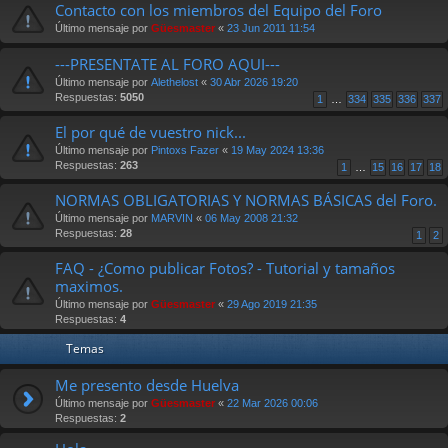
Contacto con los miembros del Equipo del Foro
Último mensaje por
Güesmaster
«
23 Jun 2011 11:54
---PRESENTATE AL FORO AQUI---
Último mensaje por
Alethelost
«
30 Abr 2026 19:20
Respuestas:
5050
1
…
334
335
336
337
El por qué de vuestro nick...
Último mensaje por
Pintoxs Fazer
«
19 May 2024 13:36
Respuestas:
263
1
…
15
16
17
18
NORMAS OBLIGATORIAS Y NORMAS BÁSICAS del Foro.
Último mensaje por
MARVIN
«
06 May 2008 21:32
Respuestas:
28
1
2
FAQ - ¿Como publicar Fotos? - Tutorial y tamaños
maximos.
Último mensaje por
Güesmaster
«
29 Ago 2019 21:35
Respuestas:
4
Temas
Me presento desde Huelva
Último mensaje por
Güesmaster
«
22 Mar 2026 00:06
Respuestas:
2