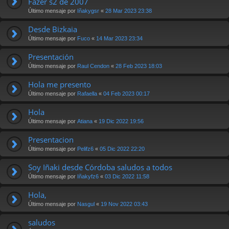
Fazer s2 de 2007
Último mensaje por
Iñakygsr
«
28 Mar 2023 23:38
Desde Bizkaia
Último mensaje por
Fuco
«
14 Mar 2023 23:34
Presentación
Último mensaje por
Raul Cendon
«
28 Feb 2023 18:03
Hola me presento
Último mensaje por
Rafaella
«
04 Feb 2023 00:17
Hola
Último mensaje por
Atiana
«
19 Dic 2022 19:56
Presentacion
Último mensaje por
Pelifz6
«
05 Dic 2022 22:20
Soy Iñaki desde Córdoba saludos a todos
Último mensaje por
Iñakyfz6
«
03 Dic 2022 11:58
Hola,
Último mensaje por
Nasgul
«
19 Nov 2022 03:43
saludos