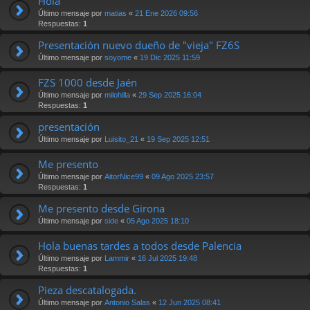
Hola
Último mensaje por
matias
«
21 Ene 2026 09:56
Respuestas:
1
Presentación nuevo dueño de "vieja" FZ6S
Último mensaje por
soyome
«
19 Dic 2025 11:59
FZS 1000 desde Jaén
Último mensaje por
milohilla
«
29 Sep 2025 16:04
Respuestas:
1
presentación
Último mensaje por
Luisito_21
«
19 Sep 2025 12:51
Me presento
Último mensaje por
AitorNice99
«
09 Ago 2025 23:57
Respuestas:
1
Me presento desde Girona
Último mensaje por
side
«
05 Ago 2025 18:10
Hola buenas tardes a todos desde Palencia
Último mensaje por
Lammir
«
16 Jul 2025 19:48
Respuestas:
1
Pieza descatalogada.
Último mensaje por
Antonio Salas
«
12 Jun 2025 08:41