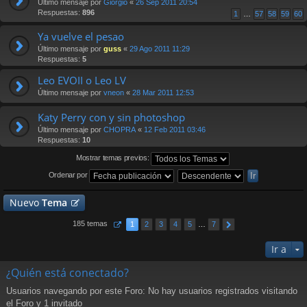
Último mensaje por
Giorgio
«
26 Sep 2011 20:54
Respuestas:
896
1
…
57
58
59
60
Ya vuelve el pesao
Último mensaje por
guss
«
29 Ago 2011 11:29
Respuestas:
5
Leo EVOII o Leo LV
Último mensaje por
vneon
«
28 Mar 2011 12:53
Katy Perry con y sin photoshop
Último mensaje por
CHOPRA
«
12 Feb 2011 03:46
Respuestas:
10
Mostrar temas previos:
Ordenar por
Nuevo
Tema
185 temas
1
2
3
4
5
…
7
Ir a
¿Quién está conectado?
Usuarios navegando por este Foro: No hay usuarios registrados visitando
el Foro y 1 invitado