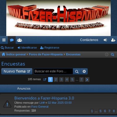
Contáctenos
nl
Buscar
or
su
Identificarse
Registrarse
de
eg
Índice general
Foros de Fazer-Hispania
Encuestas
ac
os
ari
nti
ist
us
Encuestas
es
os
fic
ra
car
Nuevo
Tema
rá
ar
rs
pi
se
e
185 temas
1
2
3
4
5
…
7
do
Anuncios
s
Bienvenidos a Fazer-Hispania 3.0
Último mensaje por
Liri#
«
02 Mar 2025 03:00
Publicado en
Foro General
Respuestas:
110
1
…
5
6
7
8