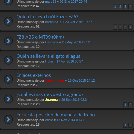
Último mensaje por
marc93
«
06 Ene 2017 20:44
Respuestas:
47
1
2
3
4
Quien lo lleva baúl Fazer FZ6?
Último mensaje por
karonte314
«
23 Oct 2016 19:37
Respuestas:
51
1
2
3
4
FZ8 ABS o MT09 (0km)
Último mensaje por
Cerquins
«
23 May 2016 19:12
Respuestas:
10
Quién se llevara el gato al agua
Último mensaje por
Huku
«
17 Abr 2016 06:57
Respuestas:
12
Enlaces externos
Último mensaje por
Güesmaster
«
15 Oct 2015 14:12
Respuestas:
7
¿Cual es más de vuestro agrado?
Último mensaje por
Juanma
«
26 Sep 2015 02:34
Respuestas:
28
1
2
Encuesta posicion de maneta de freno
Último mensaje por
eddie
«
17 Nov 2014 00:41
Respuestas:
15
1
2