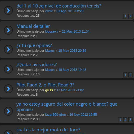
del 1 al 10 ¿q nivel de conducción teneis?
Último mensaje por
eddie
«
07 Ago 2013 08:20
Respuestas:
25
1
2
Manual de taller
Último mensaje por
lobosexy
«
21 May 2013 11:34
Respuestas:
1
¿Y tú que opinas?
Último mensaje por
Maltes
«
18 May 2013 20:39
Respuestas:
7
¿Quitar avisadores?
Último mensaje por
Maltes
«
18 May 2013 19:48
Respuestas:
16
1
2
Pilot Raod 2, o Pilot Road 3?
Último mensaje por
guss
«
13 Mar 2013 21:02
Respuestas:
8
ya no estoy seguro del color negro o blanco? que
opinais?
Último mensaje por
fazer600-gijon
«
16 Nov 2012 19:55
Respuestas:
30
1
2
3
cual es la mejor moto del foro?