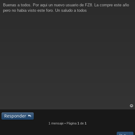
M
Buenas a todos. Por aqui un nuevo usuario de FZ8. La compre este año
e
n
pero no habia visto este foro. Un saludo a todos
s
a
j
e
rri
Responder
ba
1 mensaje • Página
1
de
1