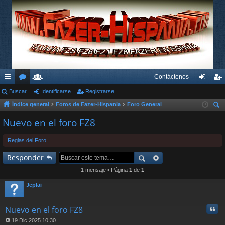
Contáctenos
nl
Buscar
or
su
Identificarse
Registrarse
de
eg
Índice general
Foros de Fazer-Hispania
Foro General
ac
os
ari
nti
ist
us
Nuevo en el foro FZ8
es
os
fic
ra
car
rá
ar
rs
Reglas del Foro
pi
se
e
Responder
do
1 mensaje • Página
1
de
1
s
Jeplai
Cita
Nuevo en el foro FZ8
19 Dic 2025 10:30