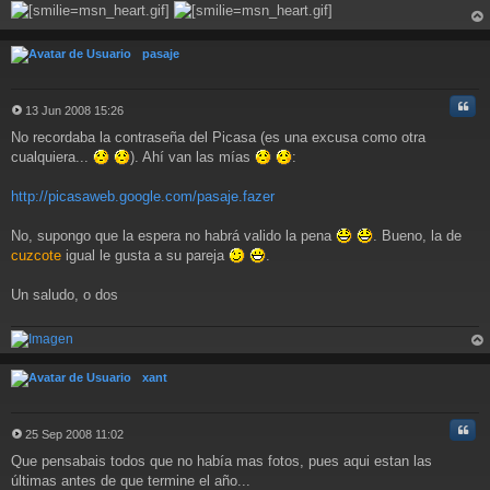
rri
ba
pasaje
Cita
13 Jun 2008 15:26
M
No recordaba la contraseña del Picasa (es una excusa como otra
e
n
cualquiera...
). Ahí van las mías
:
s
a
http://picasaweb.google.com/pasaje.fazer
j
e
No, supongo que la espera no habrá valido la pena
. Bueno, la de
cuzcote
igual le gusta a su pareja
.
Un saludo, o dos
rri
ba
xant
Cita
25 Sep 2008 11:02
M
Que pensabais todos que no había mas fotos, pues aqui estan las
e
n
últimas antes de que termine el año...