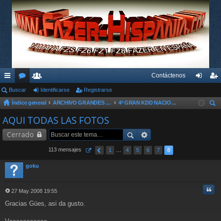
Contáctenos
nl
Buscar
or
su
Identificarse
Registrarse
de
eg
Índice general
ARCHIVO GRANDES KDD´s Y OTROS EVENTOS
4ª GRAN KDD NACIONAL - 2008
ac
os
ari
nti
ist
us
AQUI TODAS LAS FOTOS
es
os
fic
ra
car
Cerrado
rá
ar
rs
pi
se
e
113 mensajes
1
…
4
5
6
7
8
do
goku
s
Cita
27 May 2008 19:55
M
Gracias Gües, asi da gusto.
e
n
s