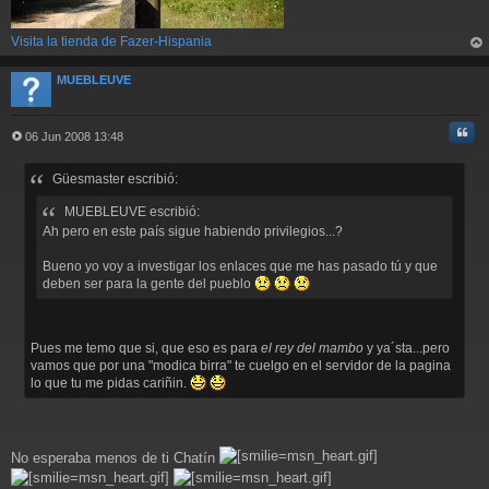
Visita la tienda de Fazer-Hispania
rri
ba
MUEBLEUVE
Cita
06 Jun 2008 13:48
M
e
Güesmaster escribió:
n
s
MUEBLEUVE escribió:
a
j
Ah pero en este país sigue habiendo privilegios...?
e
Bueno yo voy a investigar los enlaces que me has pasado tú y que
deben ser para la gente del pueblo
Pues me temo que si, que eso es para
el rey del mambo
y ya´sta...pero
vamos que por una "modica birra" te cuelgo en el servidor de la pagina
lo que tu me pidas cariñin.
No esperaba menos de ti Chatín