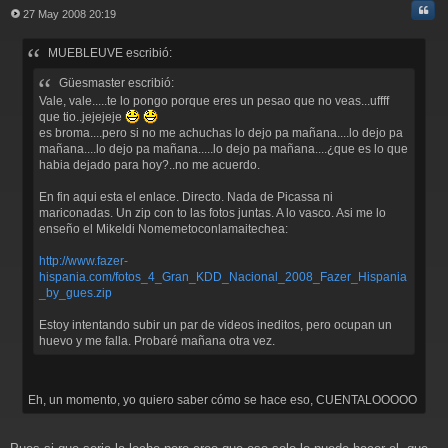
Cita
27 May 2008 20:19
M
e
MUEBLEUVE escribió:
n
s
Güesmaster escribió:
a
j
Vale, vale.....te lo pongo porque eres un pesao que no veas...uffff
e
que tio..jejejeje
es broma....pero si no me achuchas lo dejo pa mañana....lo dejo pa
mañana....lo dejo pa mañana.....lo dejo pa mañana....¿que es lo que
habia dejado para hoy?..no me acuerdo.
En fin aqui esta el enlace. Directo. Nada de Picassa ni
mariconadas. Un zip con to las fotos juntas. A lo vasco. Asi me lo
enseño el Mikeldi Nomemetoconlamaitechea:
http://www.fazer-
hispania.com/fotos_4_Gran_KDD_Nacional_2008_Fazer_Hispania
_by_gues.zip
Estoy intentando subir un par de videos ineditos, pero ocupan un
huevo y me falla. Probaré mañana otra vez.
Eh, un momento, yo quiero saber cómo se hace eso, CUENTALOOOOO