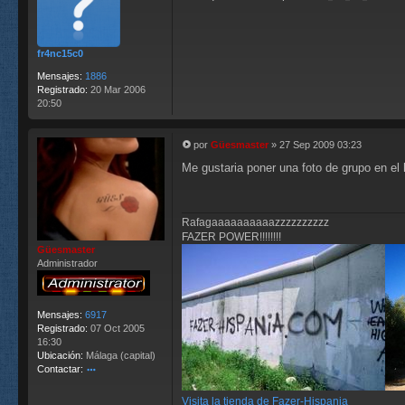
n
s
a
j
fr4nc15c0
e
Mensajes:
1886
Registrado:
20 Mar 2006
20:50
por
Güesmaster
»
27 Sep 2009 03:23
M
Me gustaria poner una foto de grupo en el h
e
n
s
a
Rafagaaaaaaaaaazzzzzzzzzz
j
FAZER POWER!!!!!!!!
e
Güesmaster
Administrador
Mensajes:
6917
Registrado:
07 Oct 2005
16:30
Ubicación:
Málaga (capital)
Contactar:
o
nt
Visita la tienda de Fazer-Hispania