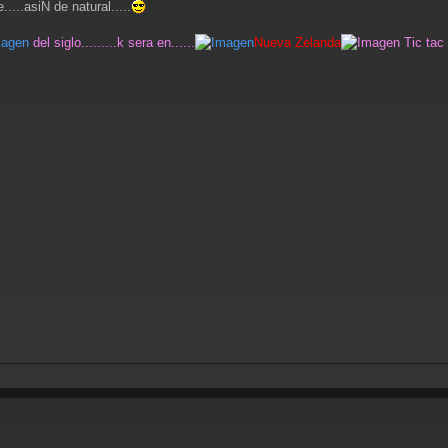
...asiN de natural.....
del siglo.........k sera en......
Nueva Zelanda
Tic tac 