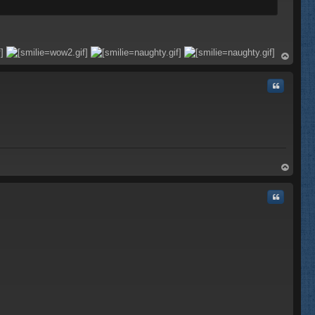
rri
ba
Citar
rri
ba
Citar