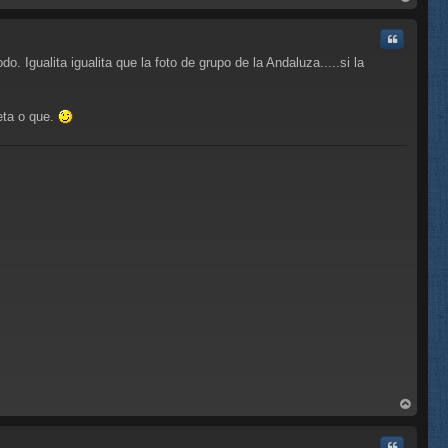
rri
ba
Citar
. Igualita igualita que la foto de grupo de la Andaluza.....si la
eta o que.
C
rri
ba
Citar