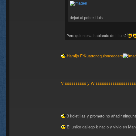
dejad al pobre Lluís...
Pero quien esta hablando de LLuis?
Hamijo FrKuatroncquionceccero
V´ssssssssss y W´sssssssssssssssssss
3 koletillas y prometo no añadir ningu
El uniko gallego k nacio y vivio en Ma