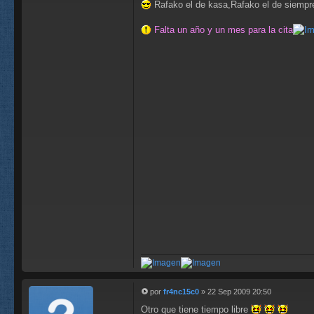
Rafako el de kasa,Rafako el de siempre..
Falta un año y un mes para la cita
por
fr4nc15c0
»
22 Sep 2009 20:50
M
Otro que tiene tiempo libre
e