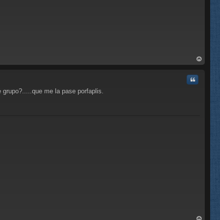
rri
ba
Citar
e grupo?.....que me la pase porfaplis.
C