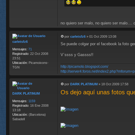
no quiero ser malo, no quiero ser malo.... 
por
carletsfz6
»
01 Oct 2009 13:08
M
carletsfz6
Se puede colgar por el facebook la foto g
e
n
Mensajes:
71
s
Registrado:
22 Oct 2008
V´ssss y Gassss!!
a
23:51
j
Ubicación:
Picamoixons-
http://picamoto.blogspot.com/
e
TGN
http://server4.foros.net/index2.php?mforum=
por
DARK PLATINUM
»
18 Oct 2009 17:58
M
Os dejo aquí unas fotos que
e
DARK PLATINUM
n
s
Mensajes:
1159
a
Registrado:
16 Ene 2008
j
13:18
e
Ubicación:
(Barcelona)
Sabadell