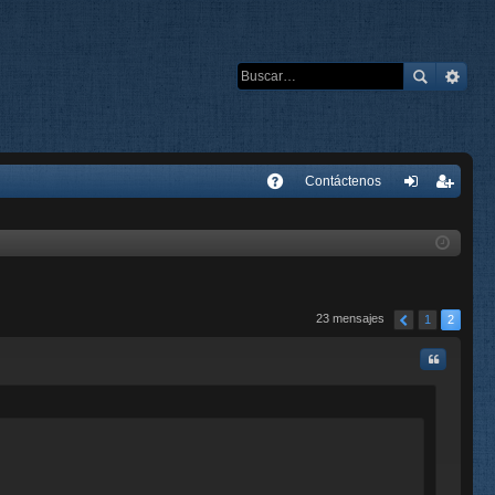
E
Contáctenos
A
de
eg
Q
nti
ist
fic
ra
ar
rs
23 mensajes
1
2
se
e
Citar