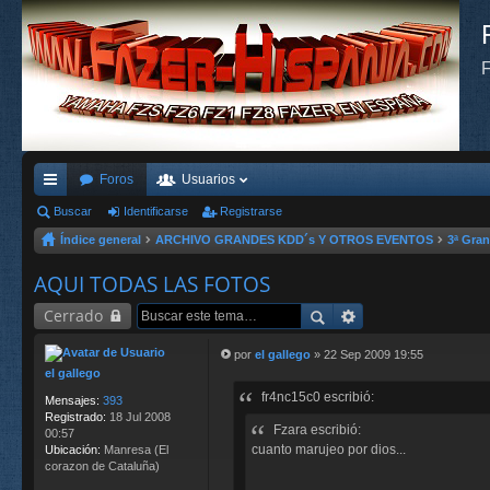
F
Foros
Usuarios
nl
Buscar
Identificarse
Registrarse
Índice general
ARCHIVO GRANDES KDD´s Y OTROS EVENTOS
3ª Gra
ac
es
AQUI TODAS LAS FOTOS
rá
Cerrado
pi
por
el gallego
»
22 Sep 2009 19:55
M
el gallego
do
e
fr4nc15c0 escribió:
n
Mensajes:
393
s
s
Registrado:
18 Jul 2008
Fzara escribió:
a
00:57
j
cuanto marujeo por dios...
Ubicación:
Manresa (El
e
corazon de Cataluña)