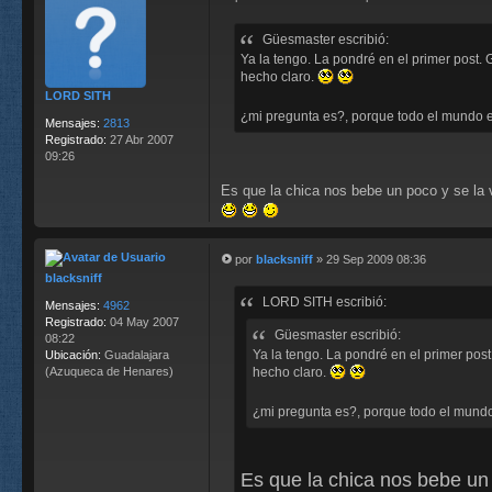
te
M
r
e
Güesmaster escribió:
n
s
Ya la tengo. La pondré en el primer post. G
a
hecho claro.
j
LORD SITH
e
¿mi pregunta es?, porque todo el mundo 
Mensajes:
2813
Registrado:
27 Abr 2007
09:26
Es que la chica nos bebe un poco y se la v
por
blacksniff
»
29 Sep 2009 08:36
M
blacksniff
e
LORD SITH escribió:
n
Mensajes:
4962
s
Registrado:
04 May 2007
Güesmaster escribió:
a
08:22
j
Ya la tengo. La pondré en el primer post.
Ubicación:
Guadalajara
e
(Azuqueca de Henares)
hecho claro.
¿mi pregunta es?, porque todo el mund
Es que la chica nos bebe un 