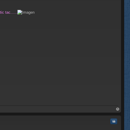
tic tac......
rri
ba
Citar