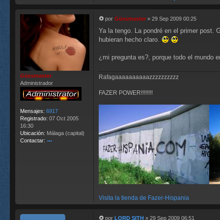
ac
ta
r
por
Güesmaster
»
29 Sep 2009 00:25
M
G
Ya la tengo. La pondré en el primer post. Gr
e
ü
n
hubieran hecho claro.
es
s
m
a
as
¿mi pregunta es?, porque todo el mundo en
j
te
e
r
Güesmaster
Rafagaaaaaaaaaazzzzzzzzzz
Administrador
FAZER POWER!!!!!!!!
Mensajes:
6917
Registrado:
07 Oct 2005
16:30
Ubicación:
Málaga (capital)
Contactar:
o
nt
ac
ta
r
G
ü
Visita la tienda de Fazer-Hispania
es
m
as
por
LORD SITH
»
29 Sep 2009 06:51