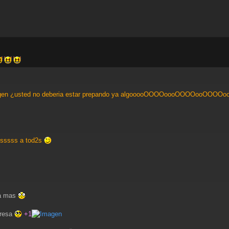
¿usted no deberia estar prepando ya algooooOOOOoooOOOOooOOOO
sssss a tod2s
na mas
nresa
+1