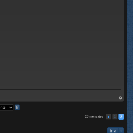
rri
ba
23 mensajes
1
2
Ir a