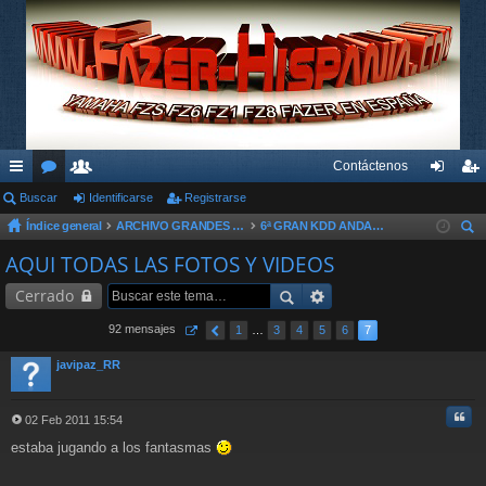
Contáctenos
nl
Buscar
or
su
Identificarse
Registrarse
de
eg
Índice general
ARCHIVO GRANDES KDD´s Y OTROS EVENTOS
6ª GRAN KDD ANDALUZA - 2010
ac
os
ari
nti
ist
us
AQUI TODAS LAS FOTOS Y VIDEOS
es
os
fic
ra
car
Cerrado
rá
ar
rs
pi
se
e
92 mensajes
1
…
3
4
5
6
7
do
javipaz_RR
s
Cita
02 Feb 2011 15:54
M
estaba jugando a los fantasmas
e
n
s