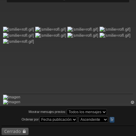
a
j
e
rri
ba
Mostrar mensajes previos:
Ordenar por
Cerrado