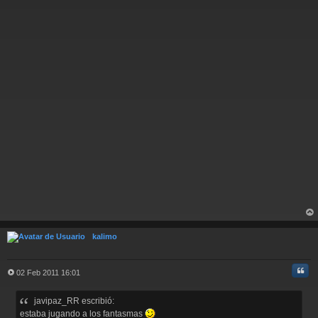
a
j
e
rri
ba
kalimo
Cita
02 Feb 2011 16:01
M
e
javipaz_RR escribió:
n
s
estaba jugando a los fantasmas