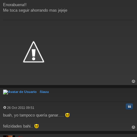
M
Enorabuena!!
e
n
Me toca seguir ahorrando mas jejeje
s
a
j
e
rri
ba
ñiauu
Cita
26 Oct 2011 09:51
M
buah, yo tampoco quería ganar.....
e
n
s
felizidades bahi..
a
rri
j
ba