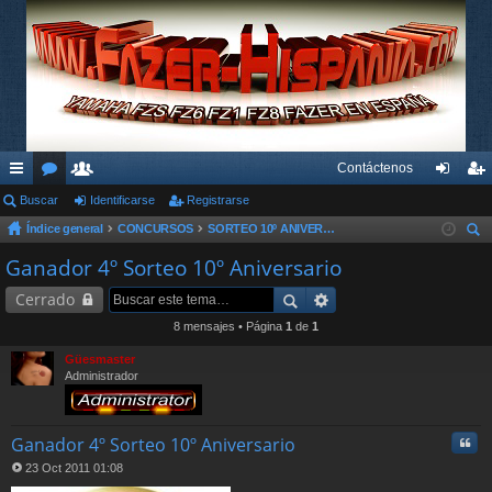
Contáctenos
nl
Buscar
or
su
Identificarse
Registrarse
de
eg
Índice general
CONCURSOS
SORTEO 10º ANIVERSARIO FAZER-HISPANIA
ac
os
ari
nti
ist
us
Ganador 4º Sorteo 10º Aniversario
es
os
fic
ra
car
Cerrado
rá
ar
rs
8 mensajes • Página
1
de
1
pi
se
e
Güesmaster
do
Administrador
s
Cita
Ganador 4º Sorteo 10º Aniversario
23 Oct 2011 01:08
M