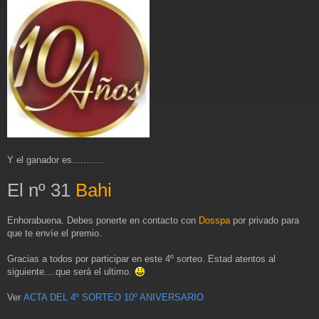
e
n
s
a
j
e
Y el ganador es...........
El nº 31
Bahi
Enhorabuena. Debes ponerte en contacto con
Dosspa
por privado para
que te envíe el premio.
Gracias a todos por participar en este 4º sorteo. Estad atentos al
siguiente....que será el ultimo.
Ver
ACTA DEL 4º SORTEO 10º ANIVERSARIO