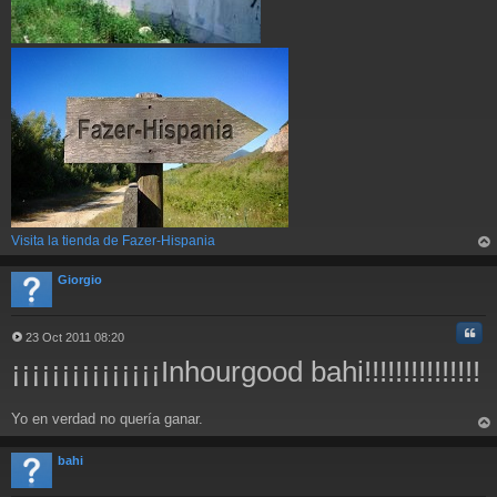
Visita la tienda de Fazer-Hispania
rri
ba
Giorgio
Cita
23 Oct 2011 08:20
M
¡¡¡¡¡¡¡¡¡¡¡¡¡¡¡Inhourgood bahi!!!!!!!!!!!!!!!
e
n
s
a
Yo en verdad no quería ganar.
j
rri
e
ba
bahi