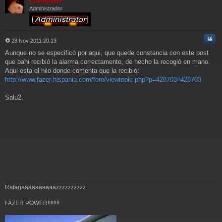
Güesmaster
e
Administrador
Cita
28 Nov 2011 20:13
M
Aunque no se especificó por aqui, que quede constancia con este post
e
n
que bahi recibió la alarma correctamente, de hecho la recogió en mano.
s
Aqui esta el hilo donde comenta que la recibió:
a
http://www.fazer-hispania.com/foro/viewtopic.php?p=428703#428703
j
e
Salu2.
Rafagaaaaaaaaaazzzzzzzzzz
FAZER POWER!!!!!!!!