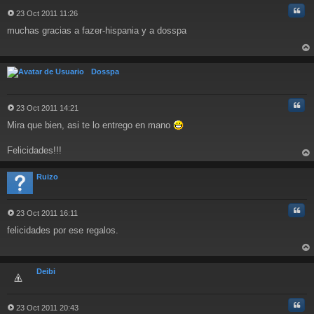
Cita
23 Oct 2011 11:26
M
muchas gracias a fazer-hispania y a dosspa
e
n
s
rri
a
ba
Dosspa
j
e
Cita
23 Oct 2011 14:21
M
Mira que bien, asi te lo entrego en mano
e
n
s
Felicidades!!!
a
rri
j
ba
Ruizo
e
Cita
23 Oct 2011 16:11
M
felicidades por ese regalos.
e
n
s
rri
a
ba
Deibi
j
e
Cita
23 Oct 2011 20:43