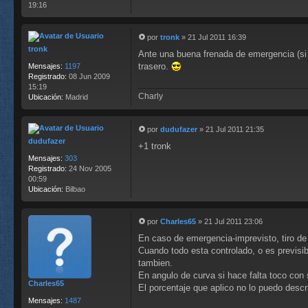
19:16
por
tronk
»
21 Jul 2011 16:39
M
tronk
Ante una buena frenada de emergencia (si
e
n
trasero.
Mensajes:
1197
s
Registrado:
08 Jun 2009
a
15:19
Charly
j
Ubicación:
Madrid
e
por
dudufazer
»
21 Jul 2011 21:35
M
dudufazer
+1 tronk
e
n
Mensajes:
303
s
Registrado:
24 Nov 2005
a
00:59
j
Ubicación:
Bilbao
e
por
Charles65
»
21 Jul 2011 23:06
M
En caso de emergencia-imprevisto, tiro de
e
n
Cuando todo esta controlado, o es previsib
s
tambien.
a
En angulo de curva si hace falta toco con s
j
Charles65
El porcentaje que aplico no lo puedo descr
e
Mensajes:
1487