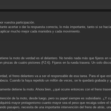
or vuestra participación.
rtante acertar o dar la respuesta correcta, lo más importante, tanto si se h
a aplicar mucho mejor cada maniobra y cada movimiento.
tiene la moto de verdad es el delantero. No tenéis nada más que fijaros en vu
inzas de cuatro pistones (FZ-6). Fijaros en la rueda trasera: Un solo disc
rdad, el freno delantero va a ser el responsable de esa tarea. Para el que e
abeza. Cuando la haya repetido un millón de veces, se le quedará grabada y y
ramente detiene la moto. Ahora bien, ¿qué ocurre entonces con el freno trase
detención de la moto, desde luego, pero su papel siempre es subsidiario. ¿Y 
adquirirá mayor protagonismo cuanto mayor sea el peso que recaiga sobre el t
ando pasajero, necesita de una importante intervención del freno de atrás, u