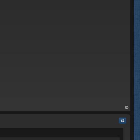
rri
ba
Citar