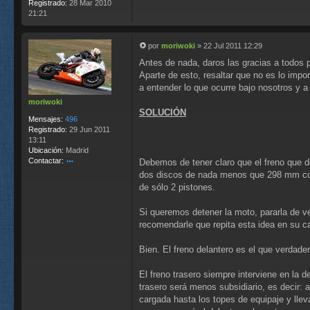
Registrado:
28 Mar 2010
21:21
por
moriwoki
»
22 Jul 2011 12:29
M
Antes de nada, daros las gracias a todos p
e
n
Aparte de esto, resaltar que no es lo impo
s
a entender lo que ocurre bajo nosotros y 
a
moriwoki
j
SOLUCIÓN
e
Mensajes:
496
Registrado:
29 Jun 2011
13:11
Ubicación:
Madrid
Contactar:
Debemos de tener claro que el freno que de
o
dos discos de nada menos que 298 mm con p
nt
de sólo 2 pistones.
ac
ta
Si queremos detener la moto, pararla de ve
r
recomendarle que repita esta idea en su c
m
or
iw
Bien. El freno delantero es el que verdade
o
ki
El freno trasero siempre interviene en la 
trasero será menos subsidiario, es decir: 
cargada hasta los topes de equipaje y llev