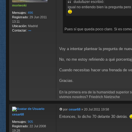
dudufazer escribió:
a
moriwoki
j
igual no entiendo bien la pregunta pero 
e
Mensajes:
496
Registrado:
29 Jun 2011
13:11
Ubicación:
Madrid
Pues sí que queda poco claro. Si es como 
Contactar:
o
nt
ac
Voy a intentar plantear la pregunta de nue
ta
r
m
No, no me estoy refiriendo a qué porcenta
or
iw
Cuando necesitas hacer una frenada de ver
o
ki
Gracias.
En la primera era de la humanidad superior se 
vivimos nosotros? Friedrich Nietzsche
por
cesar68
»
20 Jul 2011 19:58
M
cesar68
Entonces, lo dicho 70 delante 30 detrás.
e
n
Mensajes:
905
s
Registrado:
22 Jul 2008
a
19:28