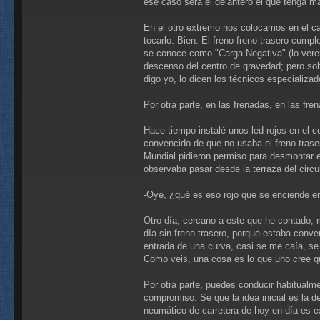
ese caso será el delantero el que tenga m
En el otro extremo nos colocamos en el cas
tocarlo. Bien. El freno freno trasero cump
se conoce como "Carga Negativa" (lo veremo
descenso del centro de gravedad; pero sobr
digo yo, lo dicen los técnicos especializa
Por otra parte, en las frenadas, en las fr
Hace tiempo instalé unos led rojos en el c
convencido de que no usaba el freno traser
Mundial pidieron permiso para desmontar e
observaba pasar desde la terraza del circ
-Oye, ¿qué es eso rojo que se enciende en 
Otro día, cercano a este que he contado, me
día sin freno trasero, porque estaba conv
entrada de una curva, casi se me caía, se 
Como veis, una cosa es lo que uno cree qu
Por otra parte, puedes conducir habitualm
compromiso. Sé que la idea inicial es la d
neumático de carretera de hoy en día es e