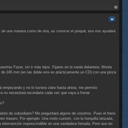
rri
ba
Citar
acía de una manera como de otra, es conocer el porqué; eso nos ayudará
estras Fazer, sin ir más lejos. Fijaros en la rueda delantera: Monta
C
o de 245 mm (en las doble erre es prácticamente un CD) con una pinza
stá empezando y no lo tuviera claro hasta ahora, me permito
a no necesitará recordarla cada vez que vaya a frenar.
ro?
cuánto de subsidiario? Me preguntará alguno de vosotros. Pues el freno
ren trasero. Por ejemplo: Una moto custom, con la horquilla lanzada,
na intervención imprescindible en una verdadera frenada. Pero aun en