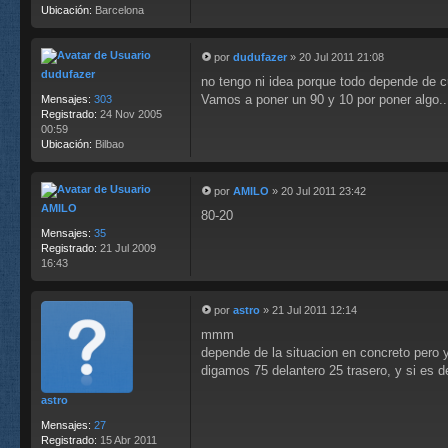
j
Ubicación:
Barcelona
e
por
dudufazer
»
20 Jul 2011 21:08
M
dudufazer
no tengo ni idea porque todo depende de cu
e
n
Vamos a poner un 90 y 10 por poner algo...
Mensajes:
303
s
Registrado:
24 Nov 2005
a
00:59
j
Ubicación:
Bilbao
e
por
AMILO
»
20 Jul 2011 23:42
M
AMILO
80-20
e
n
Mensajes:
35
s
Registrado:
21 Jul 2009
a
16:43
j
e
por
astro
»
21 Jul 2011 12:14
M
mmm
e
n
depende de la situacion en concreto pero y
s
digamos 75 delantero 25 trasero, y si es 
a
j
astro
e
Mensajes:
27
Registrado:
15 Abr 2011