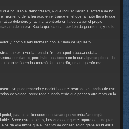
 que no usan el freno trasero, y que incluso llegan a jactarse de no
 el momento de la frenada, en el trance en el que la moto lleva lo que
ico delantero y facilita la entrada en la curva por el propio
marca la delantera. Repito que es una cuestión de geometría, y no lo
o motor y, como suelo bromear, con la rueda de repuesto.
stros cursos a ver la frenada. Yo, en aquella época estaba
uisiera enrollarme, pero hubo una época en la que algunos pilotos del
a su instalación en las motos). Un buen día, un amigo mío me
rasero. No pude repararlo y decidí hacer el resto de las tandas de ese
radas de verdad, sobre todo cuando tenía que pasar a otra moto en la
l pedal, para esas frenadas cotidianas que no entrañan ningún
vitable. Sobre este aspecto, hay que decir que el agarre de cualquier
ejos de ese límite que el instinto de conservación graba en nuestra