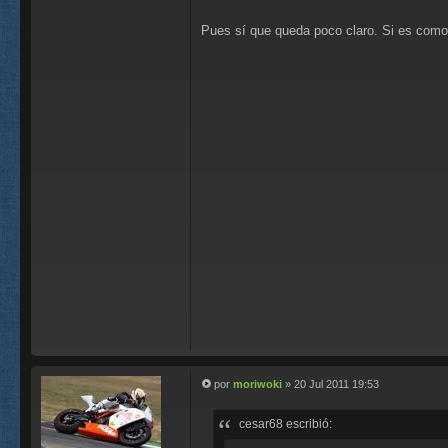
e
Pues sí que queda poco claro. Si es como
por
moriwoki
»
20 Jul 2011 19:53
M
e
cesar68 escribió:
n
s