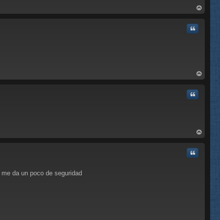
rri
ba
Citar
rri
ba
Citar
rri
ba
Citar
.. me da un poco de seguridad