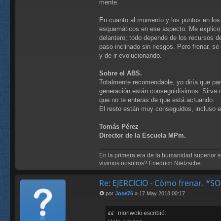
mente.
En cuanto al momento y los puntos en los 
esquemáticos en ese aspecto. Me explico: 
delantero; todo depende de los recursos de
paso inclinado sin riesgos. Pero frenar, se
y de ir evolucionando.
Sobre el ABS.
Totalmente recomendable, yo diría que par
generación están conseguidísimos. Sirva 
que no te enteras de que está actuando.
El resto están muy conseguidos, incluso e
Tomás Pérez
Director de la Escuela MPm.
En la primera era de la humanidad superior se 
vivimos nosotros? Friedrich Nietzsche
Re: EJERCICIO - Cómo frenar. 
por
Jose76
»
17 May 2018 00:17
M
e
moriwoki escribió:
n