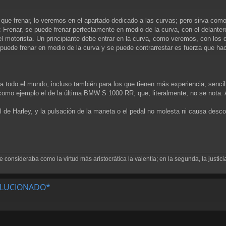
que frenar, lo veremos en el apartado dedicado a las curvas; pero sirva como
Frenar, se puede frenar perfectamente en medio de la curva, con el delantero
l motorista. Un principiante debe entrar en la curva, como veremos, con los 
 puede frenar en medio de la curva y se puede contrarrestar es fuerza que hace
a todo el mundo, incluso también para los que tienen más experiencia, senci
como ejemplo el de la última BMW S 1000 RR, que, literalmente, no se nota.
l de Harley, y la pulsación de la maneta o el pedal no molesta ni causa desc
consideraba como la virtud más aristocrática la valentía; en la segunda, la justicia
*SOLUCIONADO*