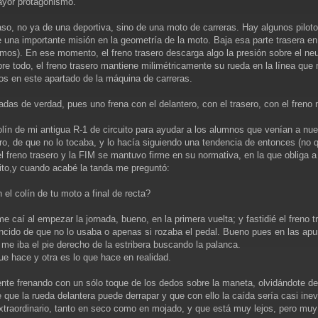
ayor protagonismo.
o, no ya de una deportiva, sino de una moto de carreras. Hay algunos pilotos
le una importante misión en la geometría de la moto. Baja esa parte trasera en
s). En ese momento, el freno trasero descarga algo la presión sobre el neumát
e todo, el freno trasero mantiene milimétricamente su rueda en la línea que 
dos en este apartado de la máquina de carreras.
enadas de verdad, pues uno frena con el delantero, con el trasero, con el fren
olín de mi antigua R-1 de circuito para ayudar a los alumnos que venían a nue
o, de que no lo tocaba, y lo hacía siguiendo una tendencia de entonces (no q
l freno trasero y la FIM se mantuvo firme en su normativa, en la que obliga 
uito,y cuando acabé la tanda me preguntó:
el colín de tu moto a final de recta?
 caí al empezar la jornada, bueno, en la primera vuelta; y fastidié el freno t
encido de que no lo usaba o apenas si rozaba el pedal. Bueno pues en las apu
me iba el pie derecho de la estribera buscando la palanca.
e hace y otra es lo que hace en realidad.
ente frenando con un sólo toque de los dedos sobre la maneta, olvidándote de
e que la rueda delantera puede derrapar y que con ello la caída sería casi ine
xtraordinario, tanto en seco como en mojado, y que está muy lejos, pero muy l