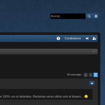
E
Contáctenos
A
de
eg
Q
nti
ist
fic
ra
ar
rs
se
e
26 mensajes
1
2
Citar
e 100% con el delantero. Rarisimas veces utilizo solo el trasero....