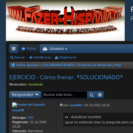
F
Foros
Usuarios
nl
Buscar
Identificarse
Registrarse
Índice general
COLABORACIONES
El rincón de Moriwoki y Pep
ac
es
EJERCICIO - Cómo frenar. *SOLUCIONADO*
rá
Moderador:
moriwoki
pi
Responder
do
por
cesar68
»
20 Jul 2011 19:22
M
cesar68
s
e
dudufazer escribió:
n
Mensajes:
905
s
igual no entiendo bien la pregunta pero yo
Registrado:
22 Jul 2008
a
19:28
j
Ubicación:
Barcelona