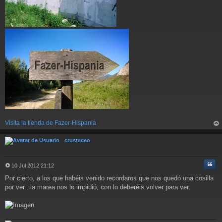
Visita la tienda de Fazer-Hispania
rri
ba
crustaceo
Cita
10 Jul 2012 21:12
M
Por cierto, a los que habéis venido recordaros que nos quedó una cosilla
e
n
por ver...la marea nos lo impidió, con lo deberéis volver para ver:
s
a
j
e