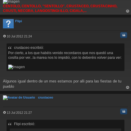
CENTOLO, CENTOLLO, "SENTOLLO", CRUSTACEO, CRUSTACINHO,
CRUSTI, NECORA, LANGOSTINO/-ILLO, CIGALA,...
rri
ba
Flipi
Cita
10 Jul 2012 21:24
M
e
crustaceo escribió:
n
s
Por cierto, a los que habéis venido recordaros que nos quedó una
a
cosilla por ver...la marea nos lo impidió, con lo deberéis volver para ver:
j
e
Algunos igual dentro de un mes estamos por alli para las fiestas de tu
pueblo
rri
ba
crustaceo
Cita
13 Jul 2012 21:27
M
e
Flipi escribió:
n
s