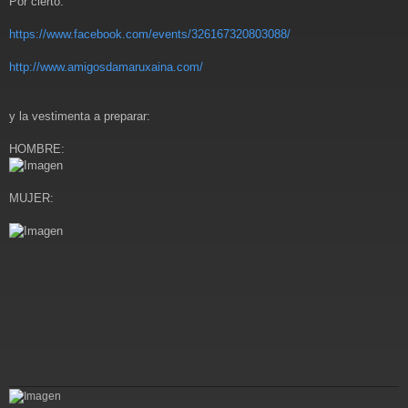
Por cierto:
e
n
s
https://www.facebook.com/events/326167320803088/
a
j
http://www.amigosdamaruxaina.com/
e
y la vestimenta a preparar:
HOMBRE:
MUJER: