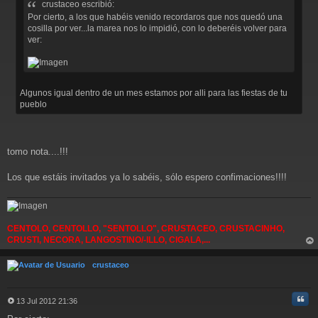
crustaceo escribió:
a
j
Por cierto, a los que habéis venido recordaros que nos quedó una
e
cosilla por ver...la marea nos lo impidió, con lo deberéis volver para
ver:
Algunos igual dentro de un mes estamos por alli para las fiestas de tu
pueblo
tomo nota....!!!
Los que estáis invitados ya lo sabéis, sólo espero confimaciones!!!!
CENTOLO, CENTOLLO, "SENTOLLO", CRUSTACEO, CRUSTACINHO,
CRUSTI, NECORA, LANGOSTINO/-ILLO, CIGALA,...
rri
ba
crustaceo
Cita
13 Jul 2012 21:36
M