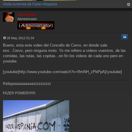
Visita la tienda de Fazer-Hispania
rri
ba
Güesmaster
Administrador
Cita
26 May 2012 01:04
M
Bueno, esta este video del Concello de Cervo, en donde sale
e
n
eso...Cervo, pero ninguna moto. Yo me refiero a videos vuestros, de las
s
comidas, las rutas, las copitas...en fin los videos de cada uno pero en
a
youtube.
j
e
[youtube]http://www.youtube.com/watch?v=RmNH_zPbPpA[/youtube]
Rafagaaaaaaaaaazzzzzzzzzz
FAZER POWER!!!!!!!!