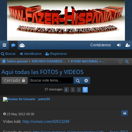
Contáctenos
nl
Buscar
or
su
Identificarse
Registrarse
de
eg
Índice general
ARCHIVO GRANDES KDD´s Y OTROS EVENTOS
8ª KDD NACIONAL + MACROKDD FAZER - 2012
ac
os
ari
nti
ist
us
Aqui todas las FOTOS y VIDEOS
es
os
fic
ra
car
Cerrado
rá
ar
rs
pi
se
e
37 mensajes
1
2
3
do
peter34
s
Cita
23 May 2012 09:36
M
Vídeo kdd:
http://vimeo.com/42613248
e
n
s