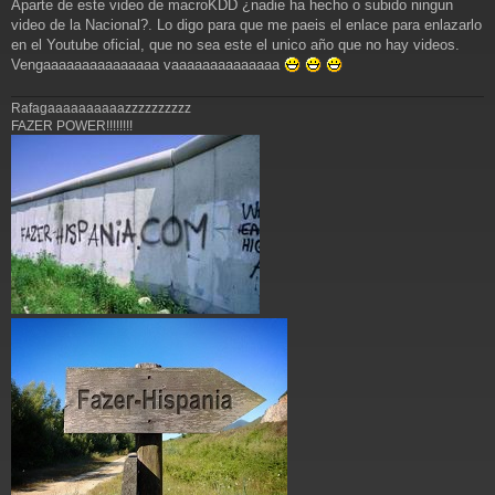
Aparte de este video de macroKDD ¿nadie ha hecho o subido ningun
e
n
video de la Nacional?. Lo digo para que me paeis el enlace para enlazarlo
s
en el Youtube oficial, que no sea este el unico año que no hay videos.
a
Vengaaaaaaaaaaaaaaa vaaaaaaaaaaaaaa
j
e
Rafagaaaaaaaaaazzzzzzzzzz
FAZER POWER!!!!!!!!