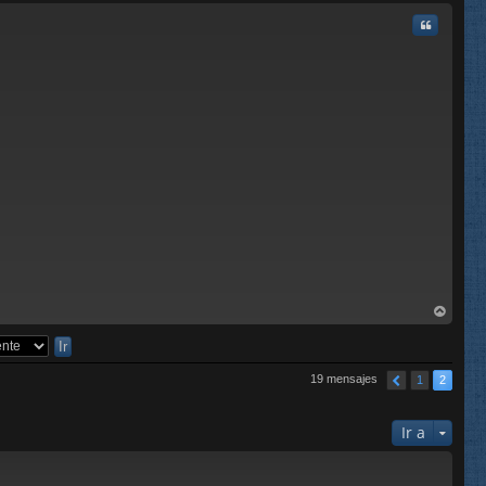
ba
Citar
rri
ba
19 mensajes
1
2
Ir a