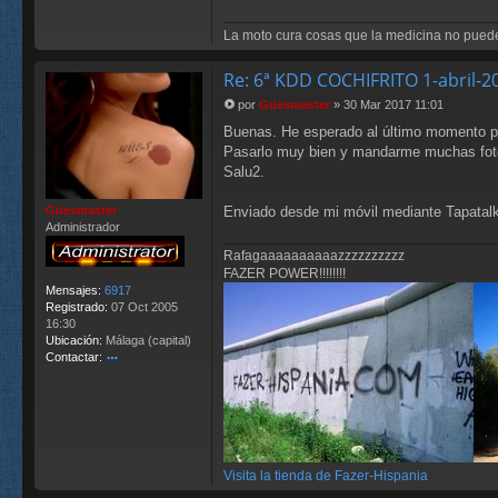
La moto cura cosas que la medicina no puede
Re: 6ª KDD COCHIFRITO 1-abril-
por
Güesmaster
»
30 Mar 2017 11:01
M
Buenas. He esperado al último momento por
e
n
Pasarlo muy bien y mandarme muchas fotos, 
s
Salu2.
a
j
Enviado desde mi móvil mediante Tapatalk
Güesmaster
e
Administrador
Rafagaaaaaaaaaazzzzzzzzzz
FAZER POWER!!!!!!!!
Mensajes:
6917
Registrado:
07 Oct 2005
16:30
Ubicación:
Málaga (capital)
Contactar:
o
nt
ac
ta
r
G
Visita la tienda de Fazer-Hispania
ü
es