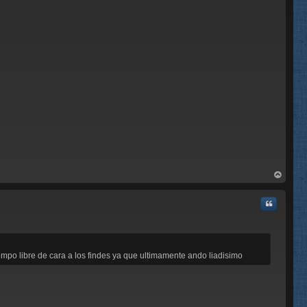
rri
ba
Citar
mpo libre de cara a los findes ya que ultimamente ando liadisimo