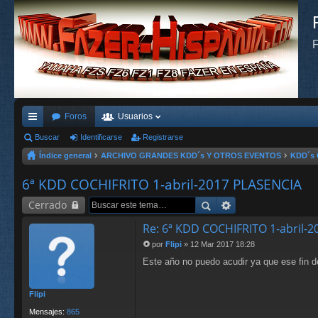
F
Foros
Usuarios
nl
Buscar
Identificarse
Registrarse
Índice general
ARCHIVO GRANDES KDD´s Y OTROS EVENTOS
KDD´s 
ac
es
6ª KDD COCHIFRITO 1-abril-2017 PLASENCIA
rá
Cerrado
pi
Re: 6ª KDD COCHIFRITO 1-abril-
do
por
Flipi
»
12 Mar 2017 18:28
M
Este año no puedo acudir ya que ese fin d
e
s
n
s
Flipi
a
j
Mensajes:
865
e