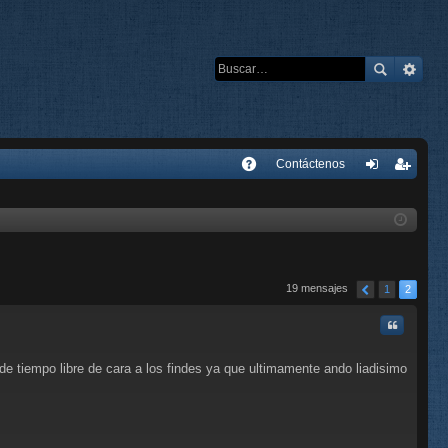
E
Contáctenos
A
de
eg
Q
nti
ist
fic
ra
ar
rs
19 mensajes
1
2
se
e
Citar
e tiempo libre de cara a los findes ya que ultimamente ando liadisimo