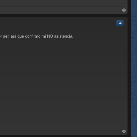
rri
ba
Citar
r ser, así que confirmo mi NO asistencia.
C
rri