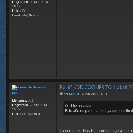
Registrado:
20 Mar 2010
18:17
Ubicación:
Barakaldo(BIzkaia)
Re: 6ª KDD COCHIFRITO 1-abril-
Miliu
por
Miliu
»
13 Mar 2017 15:31
M
Mensajes:
321
e
Registrado:
23 Abr 2013
Flipi escribió:
n
15:39
s
Este año no puedo acudir ya que ese fin d
Ubicación:
Valencia
a
j
e
Lo sentimos. Nos tomaremos algo a tu sal