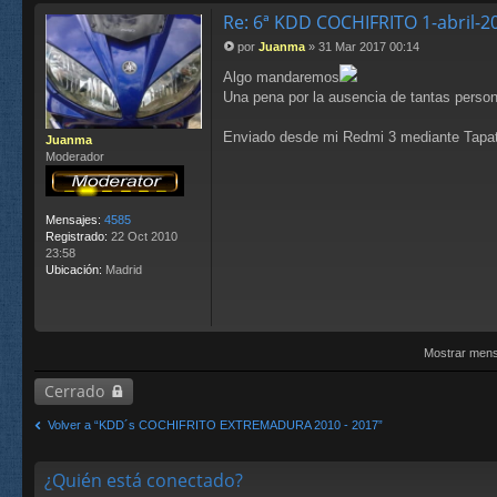
m
Re: 6ª KDD COCHIFRITO 1-abril-
as
te
por
Juanma
»
31 Mar 2017 00:14
M
r
e
Algo mandaremos
n
Una pena por la ausencia de tantas perso
s
a
Enviado desde mi Redmi 3 mediante Tapat
Juanma
j
Moderador
e
Mensajes:
4585
Registrado:
22 Oct 2010
23:58
Ubicación:
Madrid
Mostrar mens
Cerrado
Volver a “KDD´s COCHIFRITO EXTREMADURA 2010 - 2017”
¿Quién está conectado?