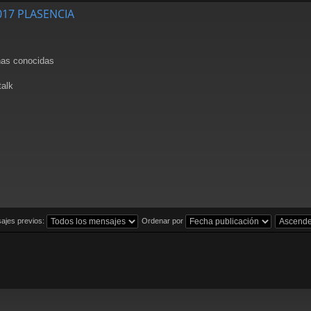
2017 PLASENCIA
nas conocidas
alk
ajes previos:
Ordenar por