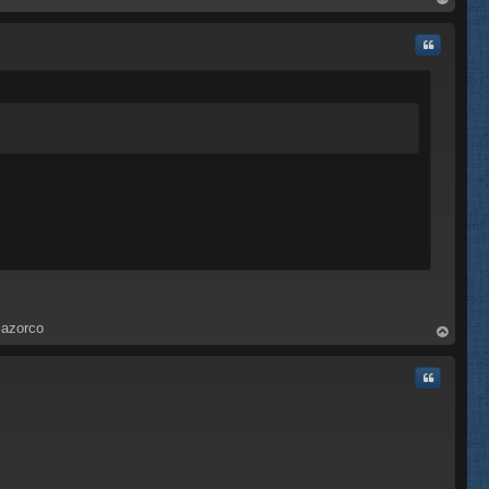
rri
ba
Citar
mazorco
rri
ba
Citar