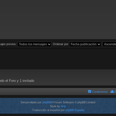
ajes previos:
Ordenar por
do el Foro y 1 invitado
Contáctenos
E
Desarrollado por
phpBB
® Forum Software © phpBB Limited
Style by
Arty
Traducción al español por
phpBB España