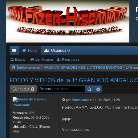
F
Foros
Usuarios
nl
Buscar
Identificarse
Registrarse
Índice general
ARCHIVO GRANDES KDD´s Y OTROS EVENTOS
1ª Gra
ac
es
FOTOS Y VIDEOS de la 1ª GRAN KDD ANDALUZ
rá
Cerrado
pi
por
Phoncadiz
»
14 Dic 2005 21:25
M
Phoncadiz
do
Perfect ARMY. SALGO YO!!! Se me hace ta
e
n
Mensajes:
908
s
s
Registrado:
07 Oct 2005
jejeje
a
16:40
j
Ubicación:
Cádiz (Puerto
V'sssssssssss
e
Real)