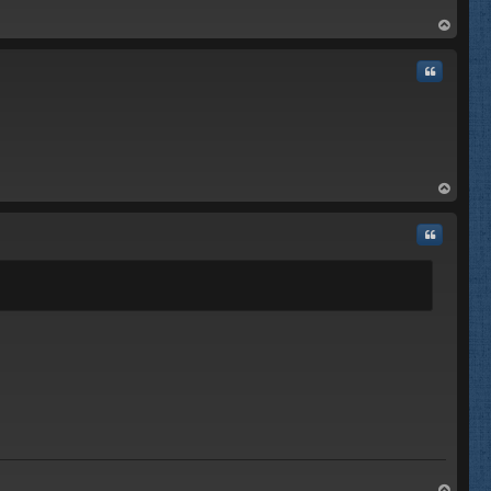
rri
ba
Citar
rri
ba
Citar