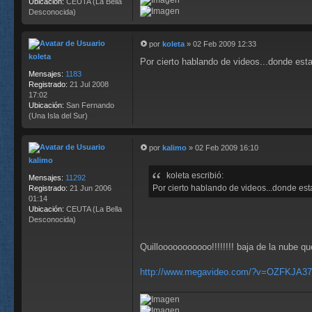
j
Ubicación:
CEUTA (La Bella
e
Desconocida)
por
koleta
»
02 Feb 2009 12:33
M
koleta
Por cierto hablando de videos...donde est
e
n
Mensajes:
1183
s
Registrado:
21 Jul 2008
a
17:02
j
Ubicación:
San Fernando
e
(Una Isla del Sur)
por
kalimo
»
02 Feb 2009 16:10
M
kalimo
e
koleta escribió:
n
Mensajes:
11292
s
Por cierto hablando de videos...donde est
Registrado:
21 Jun 2006
a
01:14
j
Ubicación:
CEUTA (La Bella
e
Desconocida)
Quillooooooooooo!!!!!!!! baja de la nube qu
http://www.megavideo.com/?v=OZFKJA37