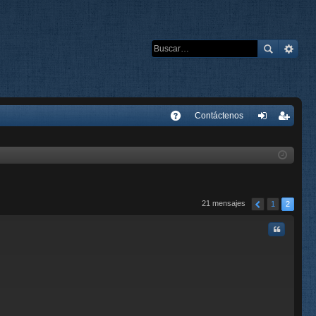
E
Contáctenos
A
de
eg
Q
nti
ist
fic
ra
ar
rs
21 mensajes
1
2
se
e
Citar