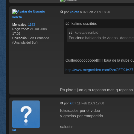
por
koleta
»
02 Feb 2009 18:20
M
koleta
e
kalimo escribió:
n
Mensajes:
1183
s
Registrado:
21 Jul 2008
koleta escribió:
a
17:02
j
Por cierto hablando de videos...donde e
Ubicación:
San Fernando
e
(Una Isla del Sur)
Quillooooooooooo!!!!!!!! baja de la nube qu
http://www.megavideo.com/?v=OZFKJA37
Po pixa t juro q m repasao mas q repasao t
por
kit
»
11 Feb 2009 17:08
M
felicidades por el video
e
n
y gracias por compartirlo
s
a
saludos
j
kit
e