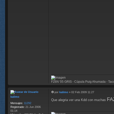
FZ6N '05 GRIS - Cúpula Puig Ahumada - Tacos
por
kalimo
»
02 Feb 2009 11:27
M
kalimo
FA
e
Que alegria ver una Kdd con muchas
n
Mensajes:
11292
s
Registrado:
21 Jun 2006
a
01:14