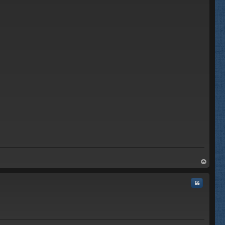
rri
ba
Citar