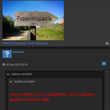
Visita la tienda de Fazer-Hispania
rri
ba
jesusmar
Cita
19 Sep 2014 20:31
M
e
kalimo escribió:
n
s
kalimo escribió:
a
j
e
Hay modelo Sra. y Caballero, por si alguien
quiere rectificar talla