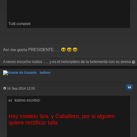
j
e
Tutti completi
Así me gusta PRESIDENTE.....
A veces escucho ruidos ...... y es el helicoptero de la betemerita con su sirena
rri
ba
kalimo
Cita
16 Sep 2014 12:00
M
e
kalimo escribió:
n
s
a
j
Hay modelo Sra. y Caballero, por si alguien
e
quiere rectificar talla