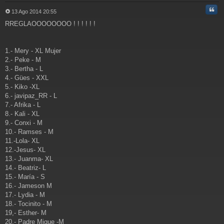
Cita
13 Ago 2014 20:55
M
RREGLAOOOOOOOO ! ! ! ! ! !
e
n
s
a
1.- Mery - XL Mujer
j
2.- Peke - M
e
3.- Bertha - L
4.- Gües - XXL
5.- Kiko -XL
6.- javipaz_RR - L
7.- Afrika - L
8.- Kali - XL
9.- Conxi - M
10.- Ramses - M
11.-Lola- XL
12.-Jesus- XL
13.- Juanma- XL
14.- Beatriz- L
15.- María - S
16.- Jameson M
17.- Lydia - M
18.- Tocinito - M
19,- Esther- M
20.- Padre Migue -M