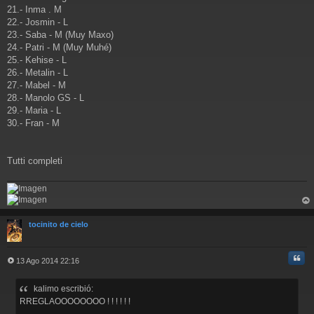
21.- Inma . M
22.- Josmin - L
23.- Saba - M (Muy Maxo)
24.- Patri - M (Muy Muhé)
25.- Kehise - L
26.- Metalin - L
27.- Mabel - M
28.- Manolo GS - L
29.- Maria - L
30.- Fran - M
Tutti completi
rri
ba
tocinito de cielo
Cita
13 Ago 2014 22:16
M
e
kalimo escribió:
n
s
RREGLAOOOOOOOO ! ! ! ! ! !
a