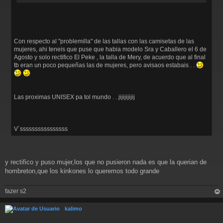
Con respecto al "problemilla" de las tallas con las camisetas de las
mujeres, ahi teneis que puse que habia modelo Sra y Caballero el 6 de
Agosto y solo rectifico El Peke , la talla de Mery, de acuerdo que al final
tb eran un poco pequeñas las de mujeres, pero avisaos estabais . .
Las proximas UNISEX pa tol mundo . . jijijijijij
V´ssssssssssssssss
y rectifico y puso mujer,los que no pusieron nada es que la querian de
hombreton,que los kinkones lo queremos todo grande
fazer s2
rri
ba
kalimo