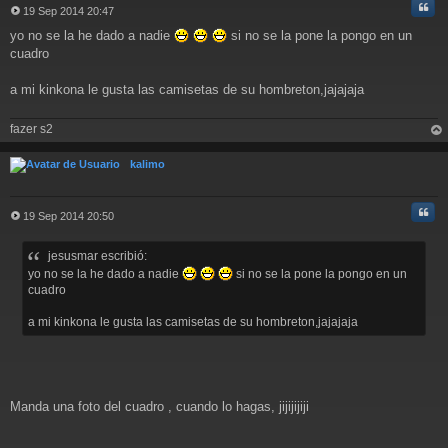
Cita
19 Sep 2014 20:47
M
yo no se la he dado a nadie
si no se la pone la pongo en un
e
n
cuadro
s
a
a mi kinkona le gusta las camisetas de su hombreton,jajajaja
j
e
fazer s2
rri
ba
kalimo
Cita
19 Sep 2014 20:50
M
e
jesusmar escribió:
n
s
yo no se la he dado a nadie
si no se la pone la pongo en un
a
cuadro
j
e
a mi kinkona le gusta las camisetas de su hombreton,jajajaja
Manda una foto del cuadro , cuando lo hagas, jijijijiji