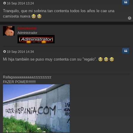
Cita
16 Sep 2014 13:24
M
Tranquilo, que mi sobrina tan contenta todos los años le cae una
e
n
camiseta nueva
s
rri
a
ba
Güesmaster
j
Administrador
e
Cita
19 Sep 2014 14:34
M
Mi hija también se puso muy contenta con su "regalo".
e
n
s
a
Rafagaaaaaaaaaazzzzzzzzzz
j
FAZER POWER!!!!!!!!
e