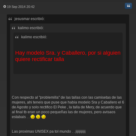
Cita
19 Sep 2014 20:42
M
e
jesusmar escribió:
n
s
kalimo escribió:
a
j
kalimo escribió:
e
Hay modelo Sra. y Caballero, por si alguien
quiere rectificar talla
Con respecto al "problemilla" de las tallas con las camisetas de las
mujeres, ahi teneis que puse que habia modelo Sra y Caballero el 6
de Agosto y solo rectifico El Peke , la talla de Mery, de acuerdo que
al final tb eran un poco pequeñas las de mujeres, pero avisaos
estabais . .
Las proximas UNISEX pa tol mundo . . jijijijijij