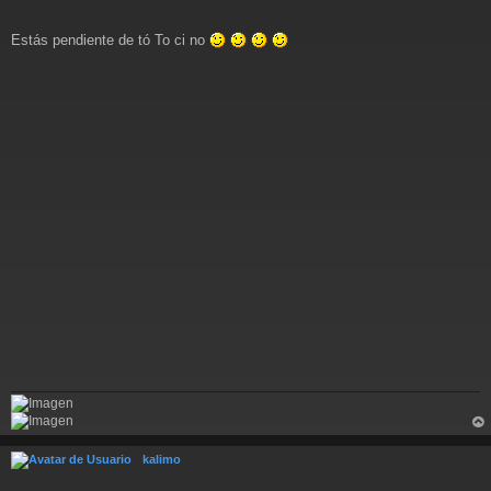
a
j
Estás pendiente de tó To ci no
e
rri
ba
kalimo