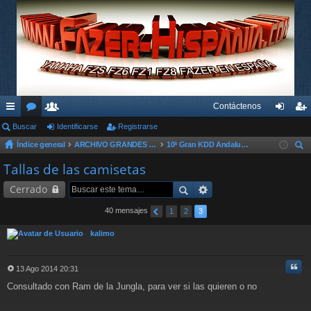
Contáctenos
nl
Buscar
or
su
Identificarse
Registrarse
de
eg
Índice general
ARCHIVO GRANDES KDD´s Y OTROS EVENTOS
10ª Gran KDD Andaluza 2014
ac
os
ari
nti
ist
us
Tallas de las camisetas
es
os
fic
ra
car
Cerrado
rá
ar
rs
pi
se
e
40 mensajes
1
2
3
do
kalimo
s
Cita
13 Ago 2014 20:31
M
Consultado con Ram de la Jungla, para ver si las quieren o no
e
n
s