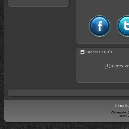
Grandes KDD´s
¿Quieres v
© Fazer His
Webmaster (G
Ultima 
Desar