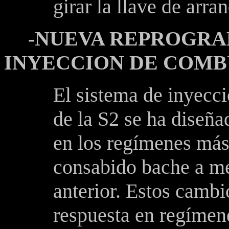
girar la llave de arra
-NUEVA REPROGRA
INYECCION DE COMBU
El sistema de inyecc
de
la S
2 se ha diseña
en los regímenes más 
consabido bache a m
anterior. Estos camb
respuesta en regímene