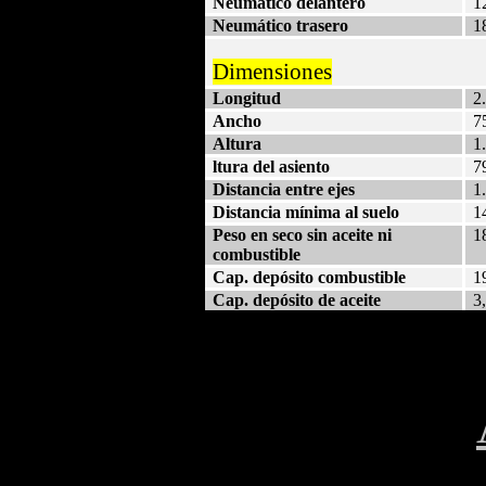
Neumático delantero
1
Neumático trasero
1
Dimensiones
Longitud
2
Ancho
7
Altura
1
ltura del asiento
7
Distancia entre ejes
1
Distancia mínima al suelo
1
Peso en seco sin aceite ni
1
combustible
Cap. depósito combustible
19
Cap. depósito de aceite
3,