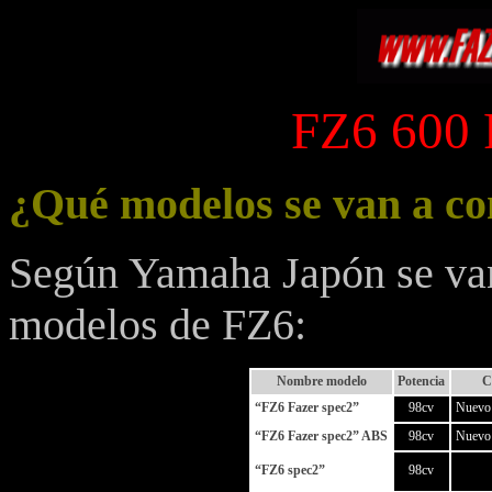
FZ6 600 
¿Qué modelos se van a co
Según Yamaha Japón se van 
modelos de FZ6:
Nombre modelo
Potencia
C
“FZ6 Fazer spec2”
98cv
Nuevo 
“FZ6 Fazer spec2” ABS
98cv
Nuevo 
“FZ6 spec2”
98cv