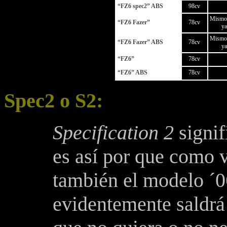
“FZ6 spec2” ABS
98cv
Mismo 
“FZ6 Fazer”
78cv
ya
Mismo 
“FZ6 Fazer” ABS
78cv
ya
“FZ6”
78cv
“FZ6” ABS
78cv
Spec2 o S2:
Specification 2
signif
es así por que como v
también el modelo ´0
evidentemente saldrá 