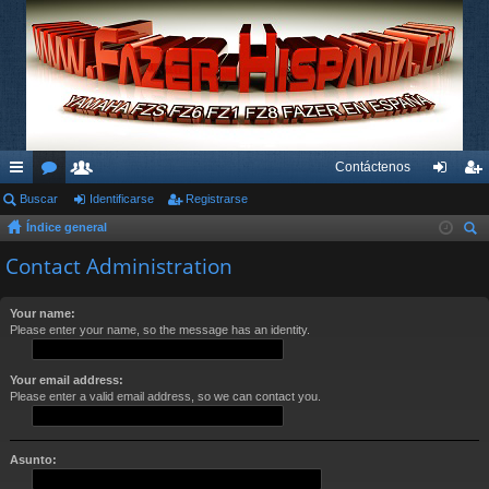
Contáctenos
nl
Buscar
or
su
Identificarse
Registrarse
de
eg
Índice general
ac
os
ari
nti
ist
us
Contact Administration
es
os
fic
ra
car
rá
ar
rs
Your name:
Please enter your name, so the message has an identity.
pi
se
e
do
Your email address:
s
Please enter a valid email address, so we can contact you.
Asunto: