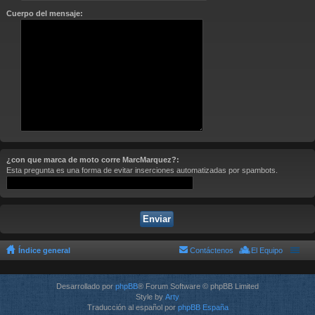
Cuerpo del mensaje:
¿con que marca de moto corre MarcMarquez?:
Esta pregunta es una forma de evitar inserciones automatizadas por spambots.
Índice general
Contáctenos
El Equipo
Desarrollado por
phpBB
® Forum Software © phpBB Limited
Style by
Arty
Traducción al español por
phpBB España