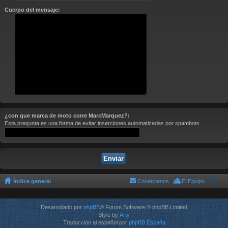
Cuerpo del mensaje:
¿con que marca de moto corre MarcMarquez?:
Esta pregunta es una forma de evitar inserciones automatizadas por spambots.
Índice general
Contáctenos
El Equipo
Desarrollado por
phpBB
® Forum Software © phpBB Limited
Style by
Arty
Traducción al español por
phpBB España