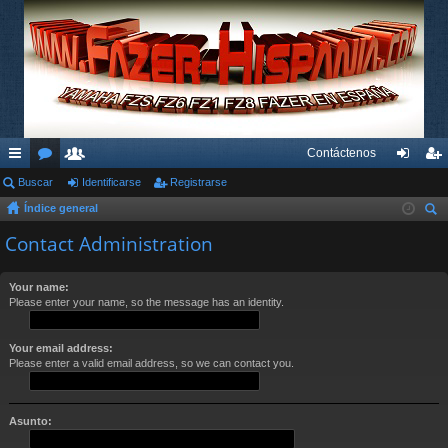
Contáctenos
nl
Buscar
or
su
Identificarse
Registrarse
de
eg
Índice general
ac
os
ari
nti
ist
us
Contact Administration
es
os
fic
ra
car
rá
ar
rs
Your name:
Please enter your name, so the message has an identity.
pi
se
e
do
Your email address:
s
Please enter a valid email address, so we can contact you.
Asunto: