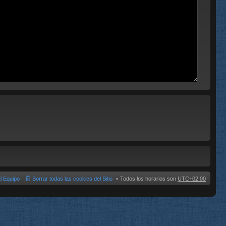
l Equipo
Borrar todas las cookies del Sitio
Todos los horarios son
UTC+02:00