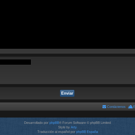
Contáctenos
E
Desarrollado por
phpBB
® Forum Software © phpBB Limited
Style by
Arty
Traducción al español por
phpBB España