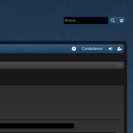
E
Contáctenos
A
de
eg
Q
nti
ist
fic
ra
ar
rs
se
e