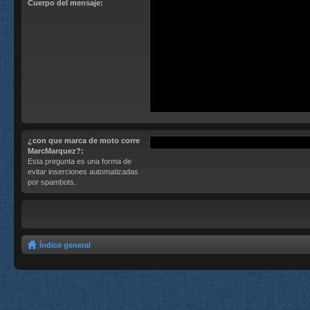
Cuerpo del mensaje:
¿con que marca de moto corre
MarcMarquez?:
Esta pregunta es una forma de
evitar inserciones automatizadas
por spambots.
Índice general