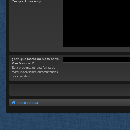
Cuerpo del mensaje:
¿con que marca de moto corre
MarcMarquez?:
Esta pregunta es una forma de
evitar inserciones automatizadas
por spambots.
Índice general