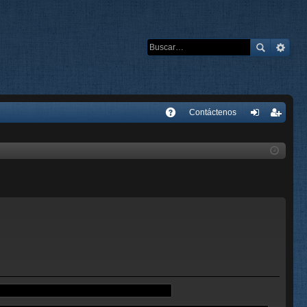
E
Contáctenos
A
de
eg
Q
nti
ist
fic
ra
ar
rs
se
e