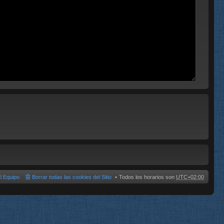
l Equipo
Borrar todas las cookies del Sitio
Todos los horarios son
UTC+02:00