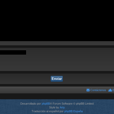
Contáctenos
E
Desarrollado por
phpBB
® Forum Software © phpBB Limited
Style by
Arty
Traducción al español por
phpBB España