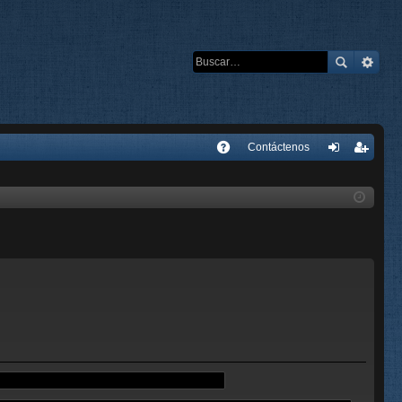
E
Contáctenos
A
de
eg
Q
nti
ist
fic
ra
ar
rs
se
e