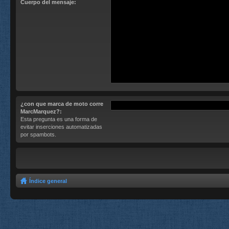
Cuerpo del mensaje:
¿con que marca de moto corre
MarcMarquez?:
Esta pregunta es una forma de
evitar inserciones automatizadas
por spambots.
Índice general