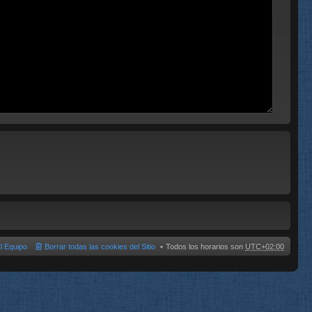
l Equipo
Borrar todas las cookies del Sitio
Todos los horarios son
UTC+02:00