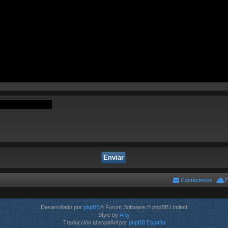
Contáctenos
E
Desarrollado por
phpBB
® Forum Software © phpBB Limited
Style by
Arty
Traducción al español por
phpBB España