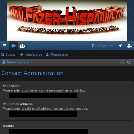
Contáctenos
nl
Buscar
or
su
Identificarse
Registrarse
de
eg
Índice general
ac
os
ari
nti
ist
us
Contact Administration
es
os
fic
ra
car
rá
ar
rs
Your name:
Please enter your name, so the message has an identity.
pi
se
e
do
Your email address:
s
Please enter a valid email address, so we can contact you.
Asunto: