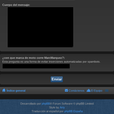
Cuerpo del mensaje:
¿con que marca de moto corre MarcMarquez?:
Esta pregunta es una forma de evitar inserciones automatizadas por spambots.
Índice general
Contáctenos
El Equipo
Desarrollado por
phpBB
® Forum Software © phpBB Limited
Style by
Arty
Traducción al español por
phpBB España