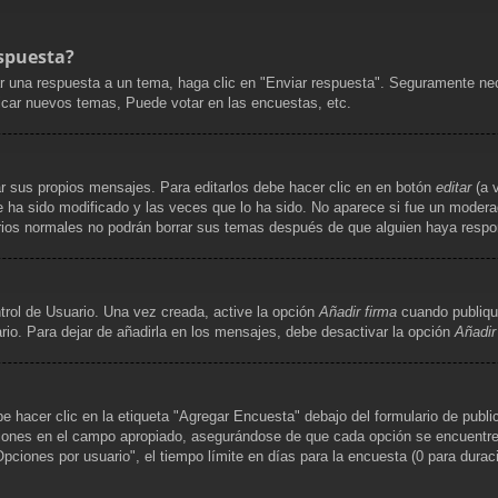
spuesta?
r una respuesta a un tema, haga clic en "Enviar respuesta". Seguramente nece
licar nuevos temas, Puede votar en las encuestas, etc.
r sus propios mensajes. Para editarlos debe hacer clic en en botón
editar
(a v
 ha sido modificado y las veces que lo ha sido. No aparece si fue un moderad
uarios normales no podrán borrar sus temas después de que alguien haya resp
trol de Usuario. Una vez creada, active la opción
Añadir firma
cuando publiqu
rio. Para dejar de añadirla en los mensajes, debe desactivar la opción
Añadir
hacer clic en la etiqueta "Agregar Encuesta" debajo del formulario de publica
ciones en el campo apropiado, asegurándose de que cada opción se encuentre e
iones por usuario", el tiempo límite en días para la encuesta (0 para duración