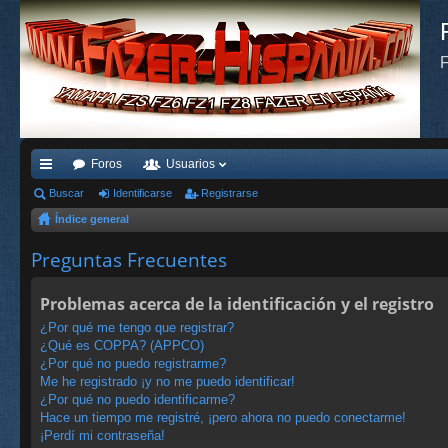
F
Foros
Usuarios
nl
Buscar
Identificarse
Registrarse
Índice general
ac
es
Preguntas Frecuentes
rá
Problemas acerca de la identificación y el registro
pi
¿Por qué me tengo que registrar?
do
¿Qué es COPPA? (APPCO)
¿Por qué no puedo registrarme?
s
Me he registrado ¡y no me puedo identificar!
¿Por qué no puedo identificarme?
Hace un tiempo me registré, ¡pero ahora no puedo conectarme!
¡Perdí mi contraseña!