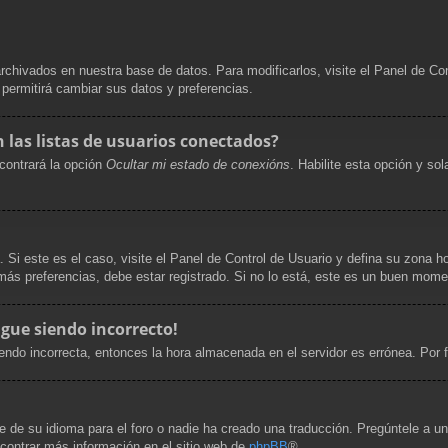
archivados en nuestra base de datos. Para modificarlos, visite el Panel de Co
e permitirá cambiar sus datos y preferencias.
las listas de usuarios conectados?
contrará la opción
Ocultar mi estado de conexións
. Habilite esta opción y s
. Si este es el caso, visite el Panel de Control de Usuario y defina su zona h
ás preferencias, debe estar registrado. Si no lo está, este es un buen mome
igue siendo incorrecto!
siendo incorrecta, entonces la hora almacenada en el servidor es errónea. Por
 de su idioma para el foro o nadie ha creado una traducción. Pregúntele a un 
ncontrar más información en el sitio web de
phpBB
®