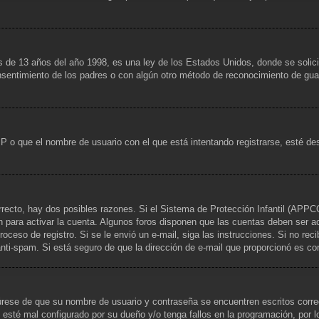
13 años del año 1998, es una ley de los Estados Unidos, donde se solicita a
consentimiento de los padres o con algún otro método de reconocimiento de guar
IP o que el nombre de usuario con el que está intentando registrarse, esté de
rrecto, hay dos posibles razones. Si el Sistema de Protección Infantil (APPCO
n para activar la cuenta. Algunos foros disponen que las cuentas deben ser a
 proceso de registro. Si se le envió un e-mail, siga las instrucciones. Si no re
 anti-spam. Si está seguro de que la dirección de e-mail que proporcionó es c
gúrese de que su nombre de usuario y contraseña se encuentren escritos corr
 esté mal configurado por su dueño y/o tenga fallos en la programación, por l