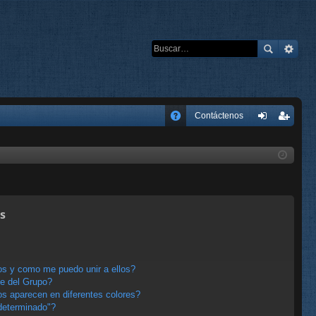
E
Contáctenos
A
de
eg
Q
nti
ist
fic
ra
ar
rs
s
se
e
s y como me puedo unir a ellos?
e del Grupo?
s aparecen en diferentes colores?
determinado"?