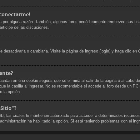
 conectarme!
a por alguna razón. También, algunos foros periódicamente remueven sus usu
articipe de las discuciones.
desactivarla o cambiarla. Visite la página de ingreso (login) y haga clic en
ente?
uardan en una cookie segura, que se elimina al salir de la página o al cabo d
 la casilla al ingresar. No es recomendable si accede al foro desde un PC co
do la opción.
Sitio"?
pBB, las cuales le mantienen autorizado para acceder a determinados recursos
 administración ha habilitado la opción. Si está teniendo problemas con el ing