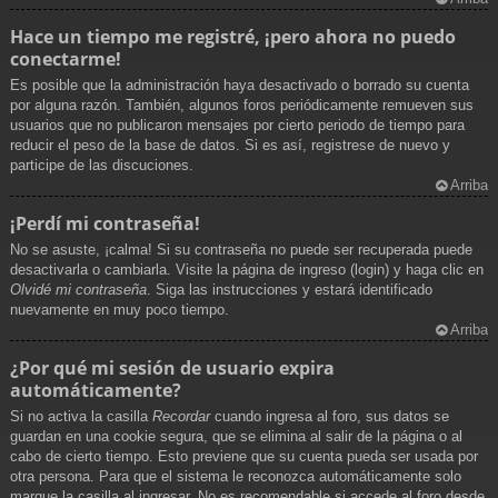
Hace un tiempo me registré, ¡pero ahora no puedo
conectarme!
Es posible que la administración haya desactivado o borrado su cuenta
por alguna razón. También, algunos foros periódicamente remueven sus
usuarios que no publicaron mensajes por cierto periodo de tiempo para
reducir el peso de la base de datos. Si es así, registrese de nuevo y
participe de las discuciones.
Arriba
¡Perdí mi contraseña!
No se asuste, ¡calma! Si su contraseña no puede ser recuperada puede
desactivarla o cambiarla. Visite la página de ingreso (login) y haga clic en
Olvidé mi contraseña
. Siga las instrucciones y estará identificado
nuevamente en muy poco tiempo.
Arriba
¿Por qué mi sesión de usuario expira
automáticamente?
Si no activa la casilla
Recordar
cuando ingresa al foro, sus datos se
guardan en una cookie segura, que se elimina al salir de la página o al
cabo de cierto tiempo. Esto previene que su cuenta pueda ser usada por
otra persona. Para que el sistema le reconozca automáticamente solo
marque la casilla al ingresar. No es recomendable si accede al foro desde