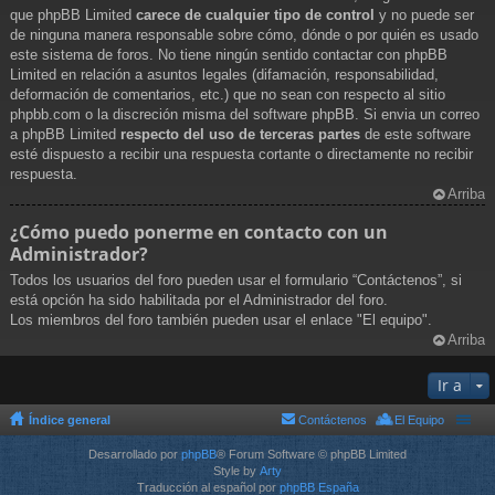
que phpBB Limited
carece de cualquier tipo de control
y no puede ser
de ninguna manera responsable sobre cómo, dónde o por quién es usado
este sistema de foros. No tiene ningún sentido contactar con phpBB
Limited en relación a asuntos legales (difamación, responsabilidad,
deformación de comentarios, etc.) que no sean con respecto al sitio
phpbb.com o la discreción misma del software phpBB. Si envia un correo
a phpBB Limited
respecto del uso de terceras partes
de este software
esté dispuesto a recibir una respuesta cortante o directamente no recibir
respuesta.
Arriba
¿Cómo puedo ponerme en contacto con un
Administrador?
Todos los usuarios del foro pueden usar el formulario “Contáctenos”, si
está opción ha sido habilitada por el Administrador del foro.
Los miembros del foro también pueden usar el enlace "El equipo".
Arriba
Ir a
Índice general
Contáctenos
El Equipo
Desarrollado por
phpBB
® Forum Software © phpBB Limited
Style by
Arty
Traducción al español por
phpBB España