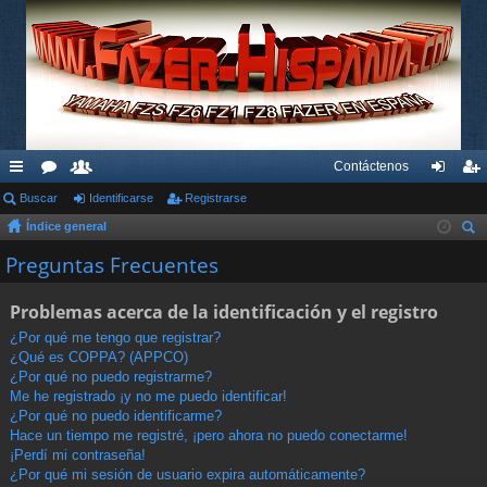
Contáctenos
nl
Buscar
or
su
Identificarse
Registrarse
de
eg
Índice general
ac
os
ari
nti
ist
us
Preguntas Frecuentes
es
os
fic
ra
car
rá
ar
rs
Problemas acerca de la identificación y el registro
pi
se
e
¿Por qué me tengo que registrar?
¿Qué es COPPA? (APPCO)
do
¿Por qué no puedo registrarme?
s
Me he registrado ¡y no me puedo identificar!
¿Por qué no puedo identificarme?
Hace un tiempo me registré, ¡pero ahora no puedo conectarme!
¡Perdí mi contraseña!
¿Por qué mi sesión de usuario expira automáticamente?