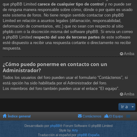
que phpBB Limited
carece de cualquier tipo de control
y no puede ser
de ninguna manera responsable sobre cómo, dónde o por quién es usado
este sistema de foros. No tiene ningún sentido contactar con phpBB
Limited en relación a asuntos legales (difamación, responsabilidad,
deformación de comentarios, etc.) que no sean con respecto al sitio
phpbb.com o la discreción misma del software phpBB. Si envia un correo
a phpBB Limited
respecto del uso de terceras partes
de este software
esté dispuesto a recibir una respuesta cortante o directamente no recibir
respuesta.
Arriba
¿Cómo puedo ponerme en contacto con un
Administrador?
Todos los usuarios del foro pueden usar el formulario “Contáctenos”, si
está opción ha sido habilitada por el Administrador del foro.
Los miembros del foro también pueden usar el enlace "El equipo".
Arriba
Ir a
Índice general
Contáctenos
El Equipo
Desarrollado por
phpBB
® Forum Software © phpBB Limited
Style by
Arty
Traducción al español por
phpBB España