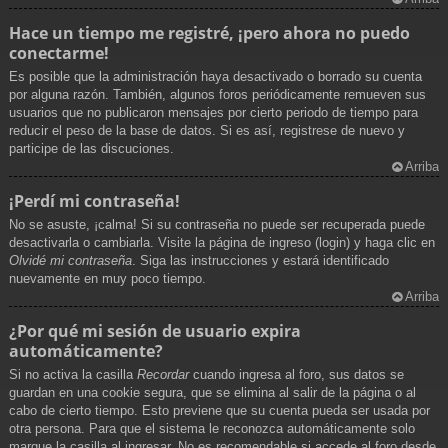
Hace un tiempo me registré, ¡pero ahora no puedo
conectarme!
Es posible que la administración haya desactivado o borrado su cuenta
por alguna razón. También, algunos foros periódicamente remueven sus
usuarios que no publicaron mensajes por cierto periodo de tiempo para
reducir el peso de la base de datos. Si es así, registrese de nuevo y
participe de las discuciones.
Arriba
¡Perdí mi contraseña!
No se asuste, ¡calma! Si su contraseña no puede ser recuperada puede
desactivarla o cambiarla. Visite la página de ingreso (login) y haga clic en
Olvidé mi contraseña
. Siga las instrucciones y estará identificado
nuevamente en muy poco tiempo.
Arriba
¿Por qué mi sesión de usuario expira
automáticamente?
Si no activa la casilla
Recordar
cuando ingresa al foro, sus datos se
guardan en una cookie segura, que se elimina al salir de la página o al
cabo de cierto tiempo. Esto previene que su cuenta pueda ser usada por
otra persona. Para que el sistema le reconozca automáticamente solo
marque la casilla al ingresar. No es recomendable si accede al foro desde