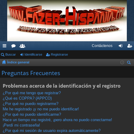
Contáctenos
nl
Buscar
or
su
Identificarse
Registrarse
de
eg
Índice general
ac
os
ari
nti
ist
us
Preguntas Frecuentes
es
os
fic
ra
car
rá
ar
rs
Problemas acerca de la identificación y el registro
pi
se
e
¿Por qué me tengo que registrar?
¿Qué es COPPA? (APPCO)
do
¿Por qué no puedo registrarme?
s
Me he registrado ¡y no me puedo identificar!
¿Por qué no puedo identificarme?
Hace un tiempo me registré, ¡pero ahora no puedo conectarme!
¡Perdí mi contraseña!
¿Por qué mi sesión de usuario expira automáticamente?