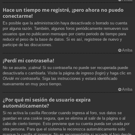
Hace un tiempo me registré, ¡pero ahora no puedo
conectarme!
Es posible que la administración haya desactivado o borrado su cuenta
por alguna razón. También, algunos foros periódicamente remueven sus
usuarios que no publicaron mensajes por cierto periodo de tiempo para
reducir el peso de la base de datos. Si es así, registrese de nuevo y
participe de las discuciones.
Arriba
¡Perdí mi contraseña!
No se asuste, ¡calma! Si su contraseña no puede ser recuperada puede
desactivarla o cambiarla. Visite la página de ingreso (login) y haga clic en
Olvidé mi contraseña
. Siga las instrucciones y estará identificado
nuevamente en muy poco tiempo.
Arriba
¿Por qué mi sesión de usuario expira
automáticamente?
Si no activa la casilla
Recordar
cuando ingresa al foro, sus datos se
guardan en una cookie segura, que se elimina al salir de la página o al
cabo de cierto tiempo. Esto previene que su cuenta pueda ser usada por
otra persona. Para que el sistema le reconozca automáticamente solo
marque la casilla al ingresar. No es recomendable si accede al foro desde