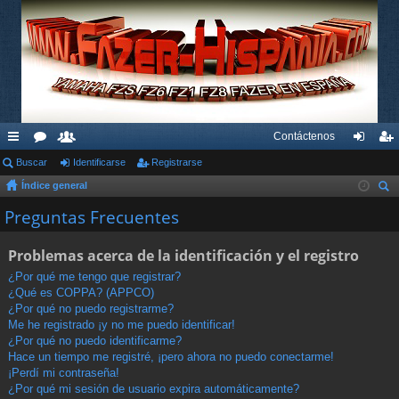
Contáctenos
nl
Buscar
or
su
Identificarse
Registrarse
de
eg
Índice general
ac
os
ari
nti
ist
us
Preguntas Frecuentes
es
os
fic
ra
car
rá
ar
rs
Problemas acerca de la identificación y el registro
pi
se
e
¿Por qué me tengo que registrar?
¿Qué es COPPA? (APPCO)
do
¿Por qué no puedo registrarme?
s
Me he registrado ¡y no me puedo identificar!
¿Por qué no puedo identificarme?
Hace un tiempo me registré, ¡pero ahora no puedo conectarme!
¡Perdí mi contraseña!
¿Por qué mi sesión de usuario expira automáticamente?