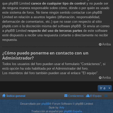
que phpBB Limited
carece de cualquier tipo de control
y no puede ser
de ninguna manera responsable sobre cómo, dónde o por quién es usado
este sistema de foros. No tiene ningún sentido contactar con phpBB
Limited en relación a asuntos legales (difamación, responsabilidad,
deformación de comentarios, etc.) que no sean con respecto al sitio
phpbb.com o la discreción misma del software phpBB. Si envia un correo
a phpBB Limited
respecto del uso de terceras partes
de este software
esté dispuesto a recibir una respuesta cortante o directamente no recibir
respuesta.
Arriba
¿Cómo puedo ponerme en contacto con un
Administrador?
Todos los usuarios del foro pueden usar el formulario “Contáctenos”, si
está opción ha sido habilitada por el Administrador del foro.
Los miembros del foro también pueden usar el enlace "El equipo".
Arriba
Ir a
Índice general
Contáctenos
El Equipo
Desarrollado por
phpBB
® Forum Software © phpBB Limited
Style by
Arty
Traducción al español por
phpBB España