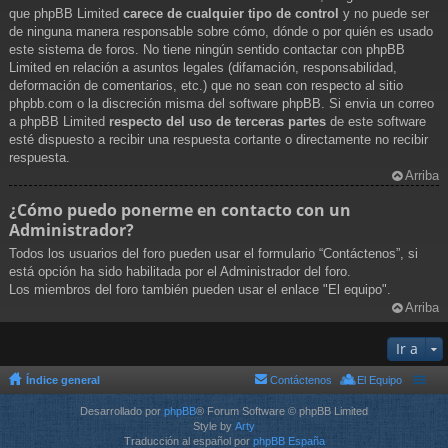
que phpBB Limited
carece de cualquier tipo de control
y no puede ser
de ninguna manera responsable sobre cómo, dónde o por quién es usado
este sistema de foros. No tiene ningún sentido contactar con phpBB
Limited en relación a asuntos legales (difamación, responsabilidad,
deformación de comentarios, etc.) que no sean con respecto al sitio
phpbb.com o la discreción misma del software phpBB. Si envia un correo
a phpBB Limited
respecto del uso de terceras partes
de este software
esté dispuesto a recibir una respuesta cortante o directamente no recibir
respuesta.
Arriba
¿Cómo puedo ponerme en contacto con un
Administrador?
Todos los usuarios del foro pueden usar el formulario “Contáctenos”, si
está opción ha sido habilitada por el Administrador del foro.
Los miembros del foro también pueden usar el enlace "El equipo".
Arriba
Ir a
Índice general
Contáctenos
El Equipo
Desarrollado por
phpBB
® Forum Software © phpBB Limited
Style by
Arty
Traducción al español por
phpBB España