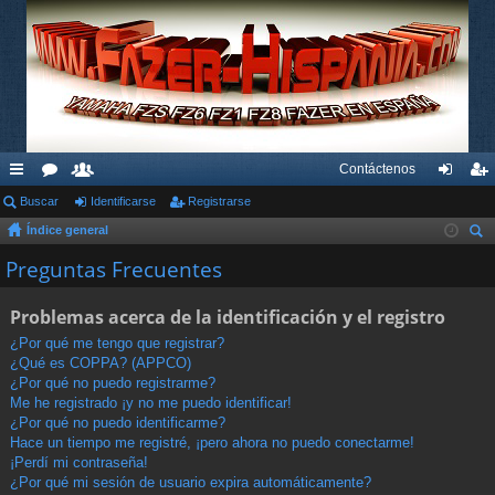
Contáctenos
nl
Buscar
or
su
Identificarse
Registrarse
de
eg
Índice general
ac
os
ari
nti
ist
us
Preguntas Frecuentes
es
os
fic
ra
car
rá
ar
rs
Problemas acerca de la identificación y el registro
pi
se
e
¿Por qué me tengo que registrar?
¿Qué es COPPA? (APPCO)
do
¿Por qué no puedo registrarme?
s
Me he registrado ¡y no me puedo identificar!
¿Por qué no puedo identificarme?
Hace un tiempo me registré, ¡pero ahora no puedo conectarme!
¡Perdí mi contraseña!
¿Por qué mi sesión de usuario expira automáticamente?