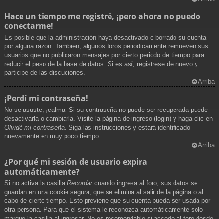
Hace un tiempo me registré, ¡pero ahora no puedo
conectarme!
Es posible que la administración haya desactivado o borrado su cuenta
por alguna razón. También, algunos foros periódicamente remueven sus
usuarios que no publicaron mensajes por cierto periodo de tiempo para
reducir el peso de la base de datos. Si es así, registrese de nuevo y
participe de las discuciones.
Arriba
¡Perdí mi contraseña!
No se asuste, ¡calma! Si su contraseña no puede ser recuperada puede
desactivarla o cambiarla. Visite la página de ingreso (login) y haga clic en
Olvidé mi contraseña
. Siga las instrucciones y estará identificado
nuevamente en muy poco tiempo.
Arriba
¿Por qué mi sesión de usuario expira
automáticamente?
Si no activa la casilla
Recordar
cuando ingresa al foro, sus datos se
guardan en una cookie segura, que se elimina al salir de la página o al
cabo de cierto tiempo. Esto previene que su cuenta pueda ser usada por
otra persona. Para que el sistema le reconozca automáticamente solo
marque la casilla al ingresar. No es recomendable si accede al foro desde