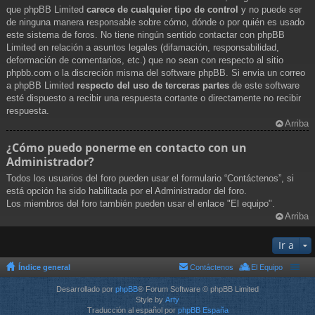
que phpBB Limited
carece de cualquier tipo de control
y no puede ser
de ninguna manera responsable sobre cómo, dónde o por quién es usado
este sistema de foros. No tiene ningún sentido contactar con phpBB
Limited en relación a asuntos legales (difamación, responsabilidad,
deformación de comentarios, etc.) que no sean con respecto al sitio
phpbb.com o la discreción misma del software phpBB. Si envia un correo
a phpBB Limited
respecto del uso de terceras partes
de este software
esté dispuesto a recibir una respuesta cortante o directamente no recibir
respuesta.
Arriba
¿Cómo puedo ponerme en contacto con un
Administrador?
Todos los usuarios del foro pueden usar el formulario “Contáctenos”, si
está opción ha sido habilitada por el Administrador del foro.
Los miembros del foro también pueden usar el enlace "El equipo".
Arriba
Ir a
Índice general
Contáctenos
El Equipo
Desarrollado por
phpBB
® Forum Software © phpBB Limited
Style by
Arty
Traducción al español por
phpBB España