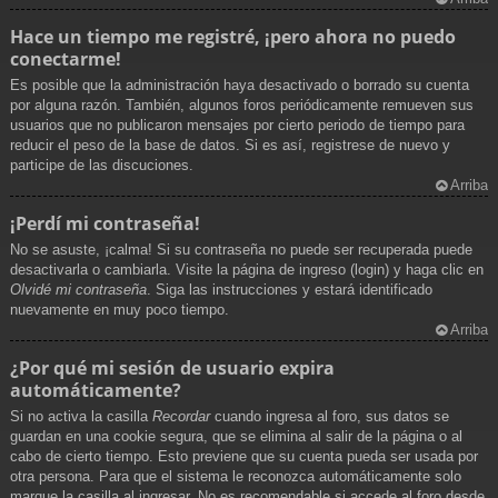
Hace un tiempo me registré, ¡pero ahora no puedo
conectarme!
Es posible que la administración haya desactivado o borrado su cuenta
por alguna razón. También, algunos foros periódicamente remueven sus
usuarios que no publicaron mensajes por cierto periodo de tiempo para
reducir el peso de la base de datos. Si es así, registrese de nuevo y
participe de las discuciones.
Arriba
¡Perdí mi contraseña!
No se asuste, ¡calma! Si su contraseña no puede ser recuperada puede
desactivarla o cambiarla. Visite la página de ingreso (login) y haga clic en
Olvidé mi contraseña
. Siga las instrucciones y estará identificado
nuevamente en muy poco tiempo.
Arriba
¿Por qué mi sesión de usuario expira
automáticamente?
Si no activa la casilla
Recordar
cuando ingresa al foro, sus datos se
guardan en una cookie segura, que se elimina al salir de la página o al
cabo de cierto tiempo. Esto previene que su cuenta pueda ser usada por
otra persona. Para que el sistema le reconozca automáticamente solo
marque la casilla al ingresar. No es recomendable si accede al foro desde