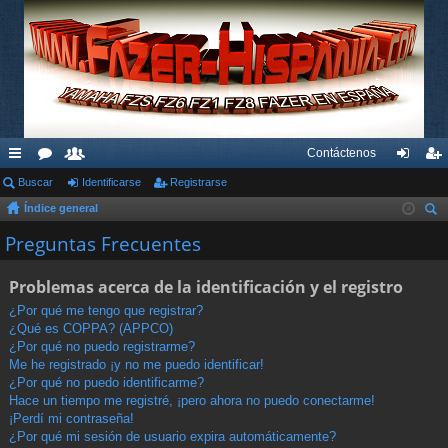
Contáctenos
nl
Buscar
or
su
Identificarse
Registrarse
de
eg
Índice general
ac
os
ari
nti
ist
us
Preguntas Frecuentes
es
os
fic
ra
car
rá
ar
rs
Problemas acerca de la identificación y el registro
pi
se
e
¿Por qué me tengo que registrar?
¿Qué es COPPA? (APPCO)
do
¿Por qué no puedo registrarme?
s
Me he registrado ¡y no me puedo identificar!
¿Por qué no puedo identificarme?
Hace un tiempo me registré, ¡pero ahora no puedo conectarme!
¡Perdí mi contraseña!
¿Por qué mi sesión de usuario expira automáticamente?