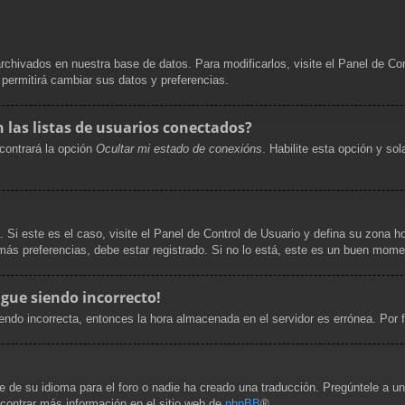
archivados en nuestra base de datos. Para modificarlos, visite el Panel de Co
e permitirá cambiar sus datos y preferencias.
las listas de usuarios conectados?
contrará la opción
Ocultar mi estado de conexións
. Habilite esta opción y s
. Si este es el caso, visite el Panel de Control de Usuario y defina su zona h
ás preferencias, debe estar registrado. Si no lo está, este es un buen mome
igue siendo incorrecto!
siendo incorrecta, entonces la hora almacenada en el servidor es errónea. Por
 de su idioma para el foro o nadie ha creado una traducción. Pregúntele a un 
ncontrar más información en el sitio web de
phpBB
®