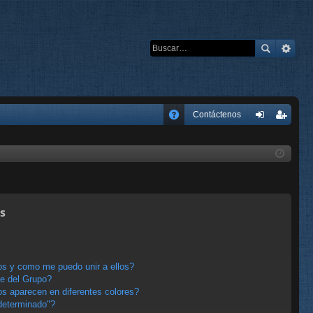
E
Contáctenos
A
de
eg
Q
nti
ist
fic
ra
ar
rs
s
se
e
s y como me puedo unir a ellos?
e del Grupo?
s aparecen en diferentes colores?
determinado"?