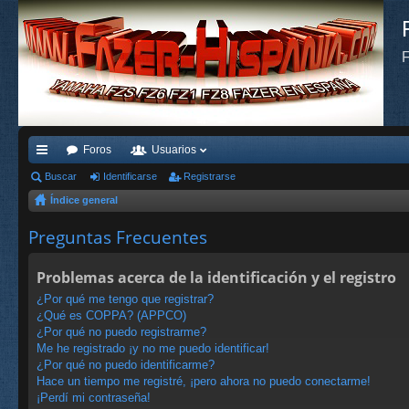
F
Foros
Usuarios
nl
Buscar
Identificarse
Registrarse
Índice general
ac
es
Preguntas Frecuentes
rá
Problemas acerca de la identificación y el registro
pi
¿Por qué me tengo que registrar?
do
¿Qué es COPPA? (APPCO)
¿Por qué no puedo registrarme?
s
Me he registrado ¡y no me puedo identificar!
¿Por qué no puedo identificarme?
Hace un tiempo me registré, ¡pero ahora no puedo conectarme!
¡Perdí mi contraseña!