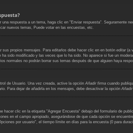
spuesta?
r una respuesta a un tema, haga clic en "Enviar respuesta". Seguramente nece
licar nuevos temas, Puede votar en las encuestas, etc.
r sus propios mensajes. Para editarlos debe hacer clic en en botón
editar
(a v
 ha sido modificado y las veces que lo ha sido. No aparece si fue un moderad
uarios normales no podrán borrar sus temas después de que alguien haya resp
trol de Usuario. Una vez creada, active la opción
Añadir firma
cuando publiqu
rio. Para dejar de añadirla en los mensajes, debe desactivar la opción
Añadir
hacer clic en la etiqueta "Agregar Encuesta" debajo del formulario de publica
ciones en el campo apropiado, asegurándose de que cada opción se encuentre e
iones por usuario", el tiempo límite en días para la encuesta (0 para duración