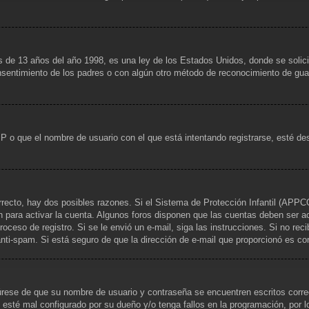
13 años del año 1998, es una ley de los Estados Unidos, donde se solicita a
consentimiento de los padres o con algún otro método de reconocimiento de guar
IP o que el nombre de usuario con el que está intentando registrarse, esté de
rrecto, hay dos posibles razones. Si el Sistema de Protección Infantil (APPCO
n para activar la cuenta. Algunos foros disponen que las cuentas deben ser a
 proceso de registro. Si se le envió un e-mail, siga las instrucciones. Si no re
 anti-spam. Si está seguro de que la dirección de e-mail que proporcionó es c
gúrese de que su nombre de usuario y contraseña se encuentren escritos corr
 esté mal configurado por su dueño y/o tenga fallos en la programación, por l