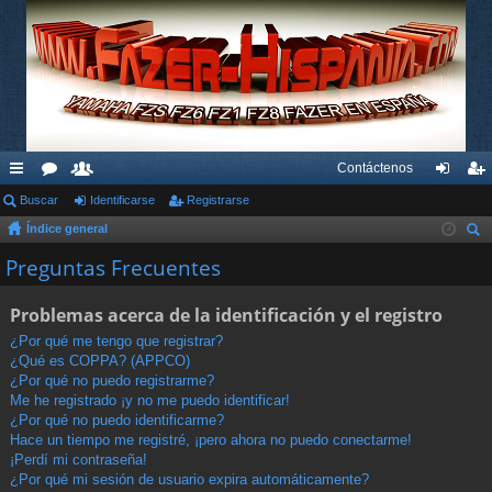
Contáctenos
nl
Buscar
or
su
Identificarse
Registrarse
de
eg
Índice general
ac
os
ari
nti
ist
us
Preguntas Frecuentes
es
os
fic
ra
car
rá
ar
rs
Problemas acerca de la identificación y el registro
pi
se
e
¿Por qué me tengo que registrar?
¿Qué es COPPA? (APPCO)
do
¿Por qué no puedo registrarme?
s
Me he registrado ¡y no me puedo identificar!
¿Por qué no puedo identificarme?
Hace un tiempo me registré, ¡pero ahora no puedo conectarme!
¡Perdí mi contraseña!
¿Por qué mi sesión de usuario expira automáticamente?