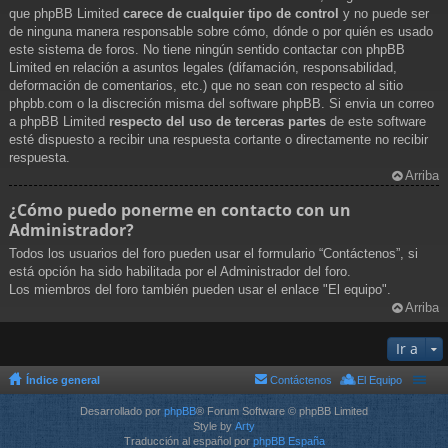
que phpBB Limited
carece de cualquier tipo de control
y no puede ser
de ninguna manera responsable sobre cómo, dónde o por quién es usado
este sistema de foros. No tiene ningún sentido contactar con phpBB
Limited en relación a asuntos legales (difamación, responsabilidad,
deformación de comentarios, etc.) que no sean con respecto al sitio
phpbb.com o la discreción misma del software phpBB. Si envia un correo
a phpBB Limited
respecto del uso de terceras partes
de este software
esté dispuesto a recibir una respuesta cortante o directamente no recibir
respuesta.
Arriba
¿Cómo puedo ponerme en contacto con un
Administrador?
Todos los usuarios del foro pueden usar el formulario “Contáctenos”, si
está opción ha sido habilitada por el Administrador del foro.
Los miembros del foro también pueden usar el enlace "El equipo".
Arriba
Ir a
Índice general
Contáctenos
El Equipo
Desarrollado por
phpBB
® Forum Software © phpBB Limited
Style by
Arty
Traducción al español por
phpBB España