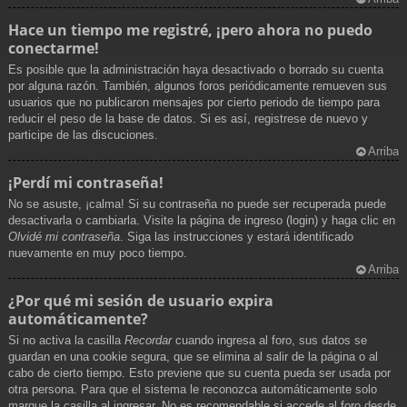
Hace un tiempo me registré, ¡pero ahora no puedo
conectarme!
Es posible que la administración haya desactivado o borrado su cuenta
por alguna razón. También, algunos foros periódicamente remueven sus
usuarios que no publicaron mensajes por cierto periodo de tiempo para
reducir el peso de la base de datos. Si es así, registrese de nuevo y
participe de las discuciones.
Arriba
¡Perdí mi contraseña!
No se asuste, ¡calma! Si su contraseña no puede ser recuperada puede
desactivarla o cambiarla. Visite la página de ingreso (login) y haga clic en
Olvidé mi contraseña
. Siga las instrucciones y estará identificado
nuevamente en muy poco tiempo.
Arriba
¿Por qué mi sesión de usuario expira
automáticamente?
Si no activa la casilla
Recordar
cuando ingresa al foro, sus datos se
guardan en una cookie segura, que se elimina al salir de la página o al
cabo de cierto tiempo. Esto previene que su cuenta pueda ser usada por
otra persona. Para que el sistema le reconozca automáticamente solo
marque la casilla al ingresar. No es recomendable si accede al foro desde