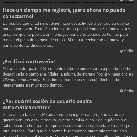
Hace un tiempo me registré, ¡pero ahora no puedo
conectarme!
Es posible que la administración haya desactivado o borrado su cuenta
por alguna razón. También, algunos foros periódicamente remueven sus
usuarios que no publicaron mensajes por cierto periodo de tiempo para
reducir el peso de la base de datos. Si es así, registrese de nuevo y
participe de las discuciones.
Arriba
¡Perdí mi contraseña!
No se asuste, ¡calma! Si su contraseña no puede ser recuperada puede
desactivarla o cambiarla. Visite la página de ingreso (login) y haga clic en
Olvidé mi contraseña
. Siga las instrucciones y estará identificado
nuevamente en muy poco tiempo.
Arriba
¿Por qué mi sesión de usuario expira
automáticamente?
Si no activa la casilla
Recordar
cuando ingresa al foro, sus datos se
guardan en una cookie segura, que se elimina al salir de la página o al
cabo de cierto tiempo. Esto previene que su cuenta pueda ser usada por
otra persona. Para que el sistema le reconozca automáticamente solo
marque la casilla al ingresar. No es recomendable si accede al foro desde