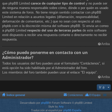
que phpBB Limited
carece de cualquier tipo de control
y no puede ser
de ninguna manera responsable sobre cómo, dónde o por quién es usado
este sistema de foros. No tiene ningún sentido contactar con phpBB
Limited en relación a asuntos legales (difamación, responsabilidad,
deformación de comentarios, etc.) que no sean con respecto al sitio
phpbb.com o la discreción misma del software phpBB. Si envia un correo
a phpBB Limited
respecto del uso de terceras partes
de este software
esté dispuesto a recibir una respuesta cortante o directamente no recibir
respuesta.
Arriba
¿Cómo puedo ponerme en contacto con un
Administrador?
Todos los usuarios del foro pueden usar el formulario “Contáctenos”, si
está opción ha sido habilitada por el Administrador del foro.
Los miembros del foro también pueden usar el enlace "El equipo".
Arriba
Ir a
Índice general
Contáctenos
El Equipo
Desarrollado por
phpBB
® Forum Software © phpBB Limited
Style by
Arty
Traducción al español por
phpBB España