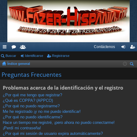
Contáctenos
nl
Buscar
or
su
Identificarse
Registrarse
de
eg
Índice general
ac
os
ari
nti
ist
us
Preguntas Frecuentes
es
os
fic
ra
car
rá
ar
rs
Problemas acerca de la identificación y el registro
pi
se
e
¿Por qué me tengo que registrar?
¿Qué es COPPA? (APPCO)
do
¿Por qué no puedo registrarme?
s
Me he registrado ¡y no me puedo identificar!
¿Por qué no puedo identificarme?
Hace un tiempo me registré, ¡pero ahora no puedo conectarme!
¡Perdí mi contraseña!
¿Por qué mi sesión de usuario expira automáticamente?