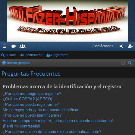
Contáctenos
nl
Buscar
or
su
Identificarse
Registrarse
de
eg
Índice general
ac
os
ari
nti
ist
us
Preguntas Frecuentes
es
os
fic
ra
car
rá
ar
rs
Problemas acerca de la identificación y el registro
pi
se
e
¿Por qué me tengo que registrar?
¿Qué es COPPA? (APPCO)
do
¿Por qué no puedo registrarme?
s
Me he registrado ¡y no me puedo identificar!
¿Por qué no puedo identificarme?
Hace un tiempo me registré, ¡pero ahora no puedo conectarme!
¡Perdí mi contraseña!
¿Por qué mi sesión de usuario expira automáticamente?