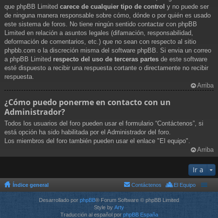
que phpBB Limited
carece de cualquier tipo de control
y no puede ser
de ninguna manera responsable sobre cómo, dónde o por quién es usado
este sistema de foros. No tiene ningún sentido contactar con phpBB
Limited en relación a asuntos legales (difamación, responsabilidad,
deformación de comentarios, etc.) que no sean con respecto al sitio
phpbb.com o la discreción misma del software phpBB. Si envia un correo
a phpBB Limited
respecto del uso de terceras partes
de este software
esté dispuesto a recibir una respuesta cortante o directamente no recibir
respuesta.
Arriba
¿Cómo puedo ponerme en contacto con un
Administrador?
Todos los usuarios del foro pueden usar el formulario “Contáctenos”, si
está opción ha sido habilitada por el Administrador del foro.
Los miembros del foro también pueden usar el enlace "El equipo".
Arriba
Ir a
Índice general
Contáctenos
El Equipo
Desarrollado por
phpBB
® Forum Software © phpBB Limited
Style by
Arty
Traducción al español por
phpBB España