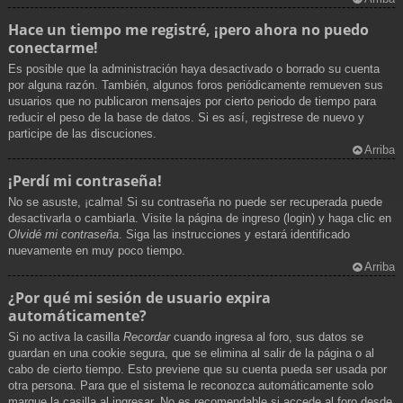
Hace un tiempo me registré, ¡pero ahora no puedo
conectarme!
Es posible que la administración haya desactivado o borrado su cuenta
por alguna razón. También, algunos foros periódicamente remueven sus
usuarios que no publicaron mensajes por cierto periodo de tiempo para
reducir el peso de la base de datos. Si es así, registrese de nuevo y
participe de las discuciones.
Arriba
¡Perdí mi contraseña!
No se asuste, ¡calma! Si su contraseña no puede ser recuperada puede
desactivarla o cambiarla. Visite la página de ingreso (login) y haga clic en
Olvidé mi contraseña
. Siga las instrucciones y estará identificado
nuevamente en muy poco tiempo.
Arriba
¿Por qué mi sesión de usuario expira
automáticamente?
Si no activa la casilla
Recordar
cuando ingresa al foro, sus datos se
guardan en una cookie segura, que se elimina al salir de la página o al
cabo de cierto tiempo. Esto previene que su cuenta pueda ser usada por
otra persona. Para que el sistema le reconozca automáticamente solo
marque la casilla al ingresar. No es recomendable si accede al foro desde