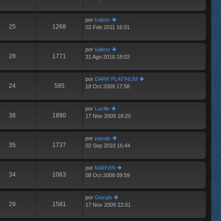
últ
e
e
im
n
por
kalimo
o
s
25
1268
02 Feb 2011 16:01
m
er
aj
e
últ
e
n
im
por
kalimo
s
o
28
1771
31 Ago 2010 18:03
aj
m
er
e
e
últ
n
im
por
DARK PLATINUM
s
o
24
595
18 Oct 2009 17:58
aj
m
er
e
e
últ
n
im
por
Lucille
s
o
38
1890
17 Nov 2009 18:20
er
aj
m
últ
e
e
im
n
por
pasaje
o
s
35
1737
02 Sep 2010 16:44
m
er
aj
e
últ
e
n
im
por
MARVIN
s
o
34
1063
08 Oct 2008 09:59
aj
m
er
e
e
últ
n
im
por
Giorgio
s
o
29
1581
17 Nov 2009 22:01
aj
er
m
e
últ
e
im
n