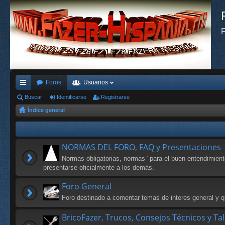
F
Foros
Usuarios
nl
Buscar
Identificarse
Registrarse
Índice general
ac
es
rá
NORMAS DEL FORO, FAQ y Presentaciones
pi
Normas obligatorias, normas "para el buen entendimien
presentarse oficialmente a los demás.
do
Foro General
s
Foro destinado a comentar temas de interes general y qu
BricoFazer, Trucos, Consejos Técnicos y Ta