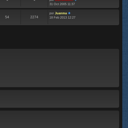
m
aj
31 Oct 2005 11:37
e
e
er
n
últ
s
im
por
Juanma
54
2274
aj
o
18 Feb 2013 12:27
er
e
m
últ
e
im
n
o
s
m
aj
e
e
n
s
aj
e