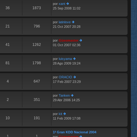
por
xant
o
s
36
1873
25 Sep 2008 11:02
er
m
aj
últ
e
e
im
n
por
latinlove
o
s
21
796
21 Oct 2007 20:28
m
aj
er
e
e
últ
n
im
por
Güesmaster
s
o
41
1262
01 Oct 2007 02:36
aj
m
er
e
e
últ
n
im
por
luisyama
s
o
81
1798
28 Ago 2009 19:24
aj
er
m
e
últ
e
im
n
por
ORACIO
o
s
4
647
17 Feb 2007 23:29
m
er
aj
e
últ
e
n
im
por
Tanken
s
o
2
351
29 Abr 2006 14:25
er
aj
m
últ
e
e
im
n
por
kit
o
s
10
191
11 Feb 2009 17:08
er
m
aj
últ
e
e
im
n
1ª Gran KDD Nacional 2004
o
s
1
1
por
Güesmaster