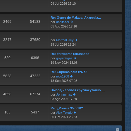
e
m
09 Jul 2026 16:10
er
e
últ
n
im
s
o
Re: Gente de Málaga, Axarquía…
aj
2469
54183
m
por
danifazer
e
e
05 Ago 2026 17:16
er
n
últ
s
im
-
aj
3247
37680
o
por
MarthaGilKy
e
m
29 Jul 2026 12:24
er
e
últ
n
im
Re: Estriberas retrasadas
s
530
6398
o
por
golpedegas
aj
m
19 Nov 2024 13:08
er
e
e
últ
n
im
Re: Cupulas para fz6 s2
s
5828
47222
o
por
nico1988
aj
m
18 Sep 2025 07:03
er
e
e
últ
n
im
Вывод из запоя круглосуточно …
s
4658
67274
o
por
Johnnynax
aj
m
03 Ago 2026 17:29
er
e
e
últ
n
im
Re: ¿Poneis 95 o 98?
s
185
5437
o
por
Alex Toledo
aj
m
30 Oct 2021 23:23
er
e
e
últ
n
im
s
o