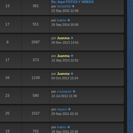
im
Re: Aqui FOTOS Y VIDEOS
13
361
o
por
hectorfz6
m
23 Sep 2015 12:48
er
e
últ
n
im
por
kalimo
s
17
551
o
19 Sep 2014 20:50
er
aj
m
últ
e
e
im
n
por
Juanma
o
8
2097
s
29 Nov 2013 14:01
m
er
aj
e
últ
e
n
im
por
Juanma
s
o
17
373
12 Sep 2013 22:52
aj
m
er
e
e
últ
n
im
por
Juanma
s
o
34
1238
04 Oct 2012 15:24
aj
m
er
e
e
últ
n
im
por
crustaceo
s
o
23
580
13 Jul 2012 21:36
aj
m
er
e
e
últ
n
im
por
mauco
s
o
25
1537
29 Sep 2011 02:15
er
aj
m
últ
e
e
im
n
por
kalimo
o
s
19
762
18 Sep 2011 23:36
er
m
aj