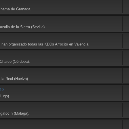
Alhama de Granada.
alla de la Sierra (Sevilla).
e han organizado todas las KDDs Arrocito en Valencia.
 Charco (Córdoba).
 la Real (Huelva).
12
Lugo).
lgatocín (Málaga).