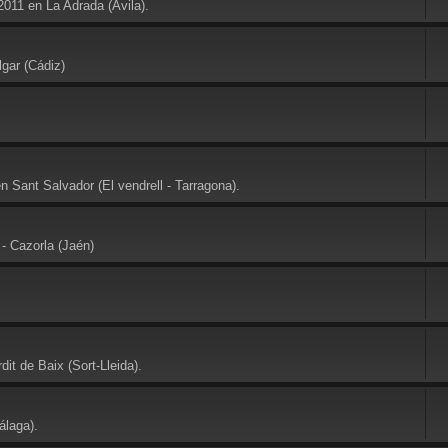
2011 en La Adrada (Avila).
gar (Cádiz)
 Sant Salvador (El vendrell - Tarragona).
- Cazorla (Jaén)
it de Baix (Sort-Lleida).
álaga).