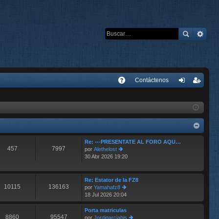
E
Contáctenos
A
de
eg
Q
nti
ist
fic
ra
ar
rs
Re: ---PRESENTATE AL FORO AQU…
457
7997
por
Alethelost
se
e
30 Abr 2026 19:20
er
últ
im
o
Re: Estator de la FZ8
10115
136163
m
por
Yamahafz8
e
18 Jul 2026 20:04
er
n
últ
s
im
Porta matriculas
aj
8860
95547
o
por
Jordigarciabis