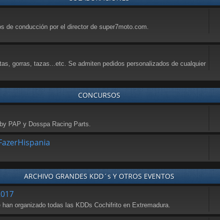
sos de conducción por el director de super7moto.com.
tas, gorras, tazas...etc. Se admiten pedidos personalizados de cualquier
CONCURSOS
a by PAP y Dosspa Racing Parts.
azerHispania
ARCHIVO GRANDES KDD´s Y OTROS EVENTOS
2017
se han organizado todas las KDDs Cochifrito en Extremadura.