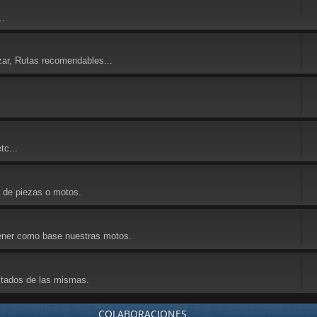
..
zar, Rutas recomendables...
tc...
a de piezas o motos.
 tener como base nuestras motos.
ultados de las mismas.
COLABORACIONES