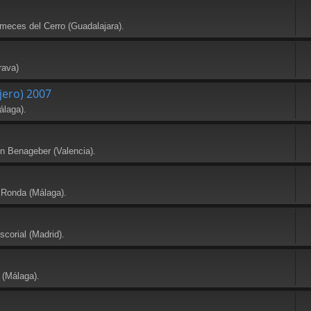
meces del Cerro (Guadalajara).
rava)
jero) 2007
álaga).
en Benageber (Valencia).
 Ronda (Málaga).
scorial (Madrid).
 (Málaga).