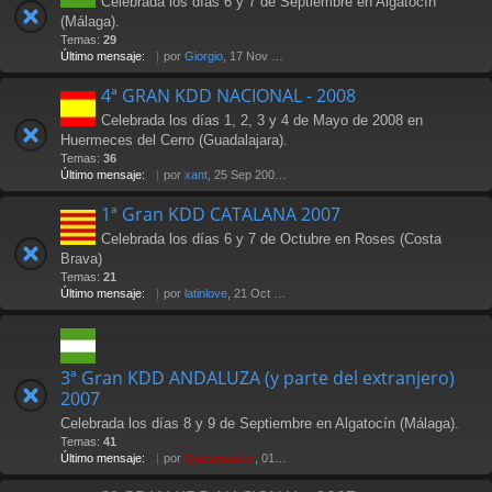
Celebrada los días 6 y 7 de Septiembre en Algatocín
(Málaga).
Temas:
29
Último mensaje:
por
Giorgio
, 17 Nov 2009 22:01
4ª GRAN KDD NACIONAL - 2008
Celebrada los días 1, 2, 3 y 4 de Mayo de 2008 en
Huermeces del Cerro (Guadalajara).
Temas:
36
Último mensaje:
por
xant
, 25 Sep 2008 11:02
1ª Gran KDD CATALANA 2007
Celebrada los días 6 y 7 de Octubre en Roses (Costa
Brava)
Temas:
21
Último mensaje:
por
latinlove
, 21 Oct 2007 20:28
3ª Gran KDD ANDALUZA (y parte del extranjero)
2007
Celebrada los días 8 y 9 de Septiembre en Algatocín (Málaga).
Temas:
41
Último mensaje:
por
Güesmaster
, 01 Oct 2007 02:36