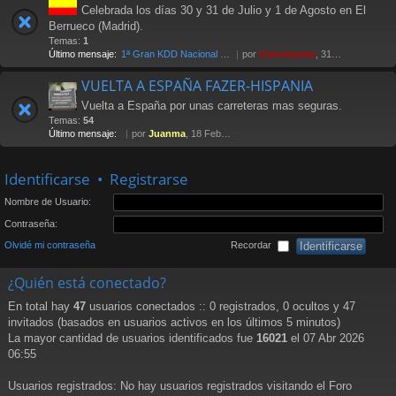
Celebrada los días 30 y 31 de Julio y 1 de Agosto en El
Berrueco (Madrid).
Temas:
1
Último mensaje:
1ª Gran KDD Nacional 2004
por
Güesmaster
, 31 Oct 2005 11:37
VUELTA A ESPAÑA FAZER-HISPANIA
Vuelta a España por unas carreteras mas seguras.
Temas:
54
Último mensaje:
por
Juanma
, 18 Feb 2013 12:27
Identificarse
•
Registrarse
Nombre de Usuario:
Contraseña:
Olvidé mi contraseña
Recordar
¿Quién está conectado?
En total hay
47
usuarios conectados :: 0 registrados, 0 ocultos y 47
invitados (basados en usuarios activos en los últimos 5 minutos)
La mayor cantidad de usuarios identificados fue
16021
el 07 Abr 2026
06:55
Usuarios registrados: No hay usuarios registrados visitando el Foro