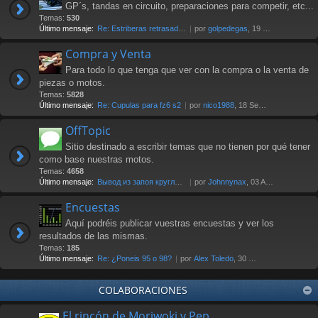
GP´s, tandas en circuito, preparaciones para competir, etc...
Temas:
530
Último mensaje:
Re: Estriberas retrasadas
por
golpedegas
, 19 Nov 2024 13:08
Compra y Venta
Para todo lo que tenga que ver con la compra o la venta de
piezas o motos.
Temas:
5828
Último mensaje:
Re: Cupulas para fz6 s2
por
nico1988
, 18 Sep 2025 07:03
OffTopic
Sitio destinado a escribir temas que no tienen por qué tener
como base nuestras motos.
Temas:
4658
Último mensaje:
Вывод из запоя круглосуточно …
por
Johnnynax
, 03 Ago 2026 17:29
Encuestas
Aquí podréis publicar vuestras encuestas y ver los
resultados de las mismas.
Temas:
185
Último mensaje:
Re: ¿Poneis 95 o 98?
por
Alex Toledo
, 30 Oct 2021 23:23
COLABORACIONES
El rincón de Moriwoki y Pep