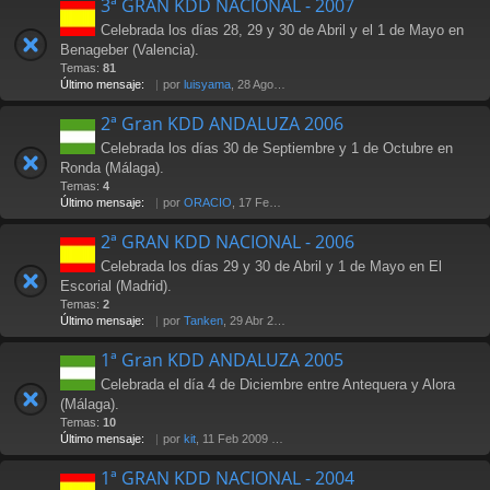
3ª GRAN KDD NACIONAL - 2007
Celebrada los días 28, 29 y 30 de Abril y el 1 de Mayo en
Benageber (Valencia).
Temas:
81
Último mensaje:
por
luisyama
, 28 Ago 2009 19:24
2ª Gran KDD ANDALUZA 2006
Celebrada los días 30 de Septiembre y 1 de Octubre en
Ronda (Málaga).
Temas:
4
Último mensaje:
por
ORACIO
, 17 Feb 2007 23:29
2ª GRAN KDD NACIONAL - 2006
Celebrada los días 29 y 30 de Abril y 1 de Mayo en El
Escorial (Madrid).
Temas:
2
Último mensaje:
por
Tanken
, 29 Abr 2006 14:25
1ª Gran KDD ANDALUZA 2005
Celebrada el día 4 de Diciembre entre Antequera y Alora
(Málaga).
Temas:
10
Último mensaje:
por
kit
, 11 Feb 2009 17:08
1ª GRAN KDD NACIONAL - 2004