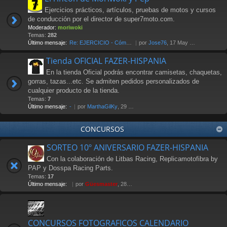
Ejercicios prácticos, artículos, pruebas de motos y cursos
de conducción por el director de super7moto.com.
Moderador:
moriwoki
Temas:
282
Último mensaje:
Re: EJERCICIO - Cómo frenar. …
por
Jose76
, 17 May 2018 00:17
Tienda OFICIAL FAZER-HISPANIA
En la tienda Oficial podrás encontrar camisetas, chaquetas,
gorras, tazas...etc. Se admiten pedidos personalizados de
cualquier producto de la tienda.
Temas:
7
Último mensaje:
-
por
MarthaGilKy
, 29 Jul 2026 12:38
CONCURSOS
SORTEO 10º ANIVERSARIO FAZER-HISPANIA
Con la colaboración de Litbas Racing, Replicamotofibra by
PAP y Dosspa Racing Parts.
Temas:
17
Último mensaje:
por
Güesmaster
, 28 Nov 2011 20:13
CONCURSOS FOTOGRAFICOS CALENDARIO