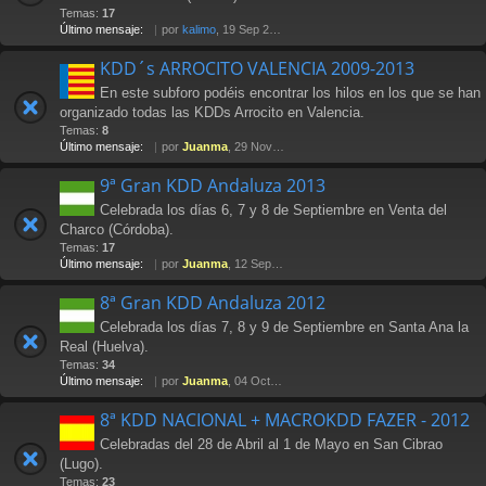
Temas:
17
Último mensaje:
por
kalimo
, 19 Sep 2014 20:50
KDD´s ARROCITO VALENCIA 2009-2013
En este subforo podéis encontrar los hilos en los que se han
organizado todas las KDDs Arrocito en Valencia.
Temas:
8
Último mensaje:
por
Juanma
, 29 Nov 2013 14:01
9ª Gran KDD Andaluza 2013
Celebrada los días 6, 7 y 8 de Septiembre en Venta del
Charco (Córdoba).
Temas:
17
Último mensaje:
por
Juanma
, 12 Sep 2013 22:52
8ª Gran KDD Andaluza 2012
Celebrada los días 7, 8 y 9 de Septiembre en Santa Ana la
Real (Huelva).
Temas:
34
Último mensaje:
por
Juanma
, 04 Oct 2012 15:24
8ª KDD NACIONAL + MACROKDD FAZER - 2012
Celebradas del 28 de Abril al 1 de Mayo en San Cibrao
(Lugo).
Temas:
23