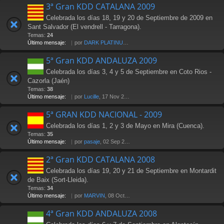
3ª Gran KDD CATALANA 2009
Celebrada los días 18, 19 y 20 de Septiembre de 2009 en
Sant Salvador (El vendrell - Tarragona).
Temas:
24
Último mensaje:
por
DARK PLATINUM
, 18 Oct 2009 17:58
5ª Gran KDD ANDALUZA 2009
Celebrada los días 3, 4 y 5 de Septiembre en Coto Rios -
Cazorla (Jaén)
Temas:
38
Último mensaje:
por
Lucille
, 17 Nov 2009 18:20
5ª GRAN KDD NACIONAL - 2009
Celebrada los días 1, 2 y 3 de Mayo en Mira (Cuenca).
Temas:
35
Último mensaje:
por
pasaje
, 02 Sep 2010 16:44
2ª Gran KDD CATALANA 2008
Celebrada los días 19, 20 y 21 de Septiembre en Montardit
de Baix (Sort-Lleida).
Temas:
34
Último mensaje:
por
MARVIN
, 08 Oct 2008 09:59
4ª Gran KDD ANDALUZA 2008