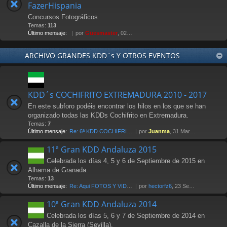
FazerHispania
Concursos Fotográficos.
Temas:
113
Último mensaje:
por
Güesmaster
, 02 May 2012 21:07
ARCHIVO GRANDES KDD´s Y OTROS EVENTOS
KDD´s COCHIFRITO EXTREMADURA 2010 - 2017
En este subforo podéis encontrar los hilos en los que se han
organizado todas las KDDs Cochifrito en Extremadura.
Temas:
7
Último mensaje:
Re: 6ª KDD COCHIFRITO 1-abri…
por
Juanma
, 31 Mar 2017 00:14
11ª Gran KDD Andaluza 2015
Celebrada los días 4, 5 y 6 de Septiembre de 2015 en
Alhama de Granada.
Temas:
13
Último mensaje:
Re: Aqui FOTOS Y VIDEOS
por
hectorfz6
, 23 Sep 2015 12:48
10ª Gran KDD Andaluza 2014
Celebrada los días 5, 6 y 7 de Septiembre de 2014 en
Cazalla de la Sierra (Sevilla).