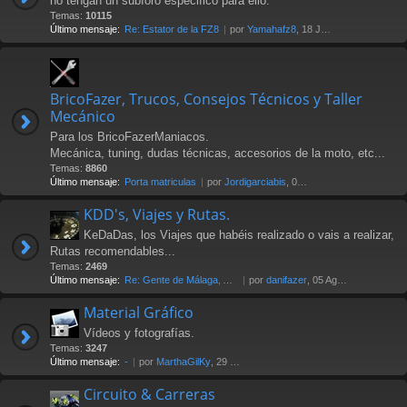
no tengan un subforo especifico para ello.
Temas:
10115
Último mensaje:
Re: Estator de la FZ8
por
Yamahafz8
, 18 Jul 2026 20:04
BricoFazer, Trucos, Consejos Técnicos y Taller
Mecánico
Para los BricoFazerManiacos.
Mecánica, tuning, dudas técnicas, accesorios de la moto, etc...
Temas:
8860
Último mensaje:
Porta matriculas
por
Jordigarciabis
, 09 Jul 2026 16:10
KDD's, Viajes y Rutas.
KeDaDas, los Viajes que habéis realizado o vais a realizar,
Rutas recomendables...
Temas:
2469
Último mensaje:
Re: Gente de Málaga, Axarquía…
por
danifazer
, 05 Ago 2026 17:16
Material Gráfico
Vídeos y fotografías.
Temas:
3247
Último mensaje:
-
por
MarthaGilKy
, 29 Jul 2026 12:24
Circuito & Carreras