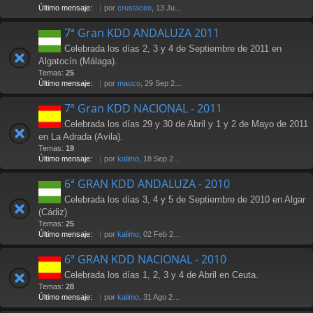
Último mensaje:
por
crustaceo
, 13 Jul 2012 21:36
7ª Gran KDD ANDALUZA 2011
Celebrada los días 2, 3 y 4 de Septiembre de 2011 en
Algatocín (Málaga).
Temas:
25
Último mensaje:
por
mauco
, 29 Sep 2011 02:15
7ª Gran KDD NACIONAL - 2011
Celebrada los días 29 y 30 de Abril y 1 y 2 de Mayo de 2011
en La Adrada (Avila).
Temas:
19
Último mensaje:
por
kalimo
, 18 Sep 2011 23:36
6ª GRAN KDD ANDALUZA - 2010
Celebrada los días 3, 4 y 5 de Septiembre de 2010 en Algar
(Cádiz)
Temas:
25
Último mensaje:
por
kalimo
, 02 Feb 2011 16:01
6ª GRAN KDD NACIONAL - 2010
Celebrada los días 1, 2, 3 y 4 de Abril en Ceuta.
Temas:
28
Último mensaje:
por
kalimo
, 31 Ago 2010 18:03