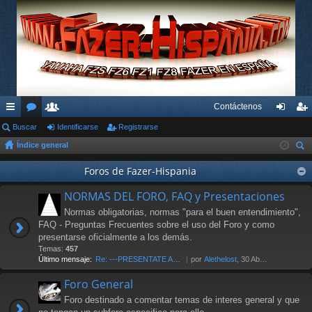
Contáctenos
nl
Buscar
or
su
Identificarse
Registrarse
de
eg
Índice general
ac
os
ari
nti
ist
us
es
os
Foros de Fazer-Hispania
fic
ra
car
rá
ar
rs
NORMAS DEL FORO, FAQ y Presentaciones
pi
se
e
Normas obligatorias, normas "para el buen entendimiento",
FAQ - Preguntas Frecuentes sobre el uso del Foro y como
do
presentarse oficialmente a los demás.
Temas:
457
s
Último mensaje:
Re: ---PRESENTATE AL FORO AQU…
por
Alethelost
, 30 Abr 2026 19:20
Foro General
Foro destinado a comentar temas de interes general y que