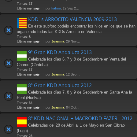
Temas:
17
Último mensaje:
por
kalimo
, 19 Sep 2014 20:50
KDD´s ARROCITO VALENCIA 2009-2013
En este subforo podéis encontrar los hilos en los que se han
organizado todas las KDDs Arrocito en Valencia.
Temas:
8
Último mensaje:
por
Juanma
, 29 Nov 2013 14:01
9ª Gran KDD Andaluza 2013
Celebrada los días 6, 7 y 8 de Septiembre en Venta del
Charco (Córdoba).
Temas:
17
Último mensaje:
por
Juanma
, 12 Sep 2013 22:52
8ª Gran KDD Andaluza 2012
Celebrada los días 7, 8 y 9 de Septiembre en Santa Ana la
Real (Huelva).
Temas:
34
Último mensaje:
por
Juanma
, 04 Oct 2012 15:24
8ª KDD NACIONAL + MACROKDD FAZER - 2012
Celebradas del 28 de Abril al 1 de Mayo en San Cibrao
(Lugo).
Temas:
23