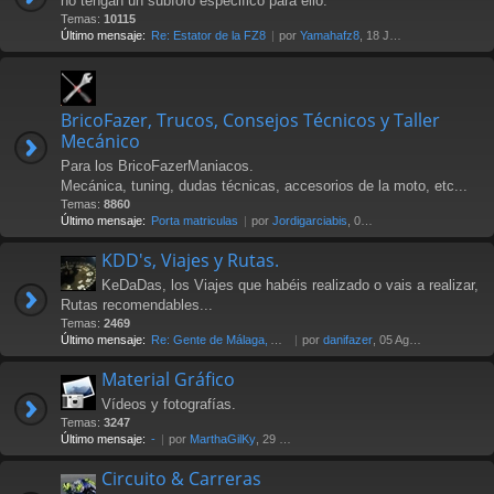
no tengan un subforo especifico para ello.
Temas:
10115
Último mensaje:
Re: Estator de la FZ8
por
Yamahafz8
, 18 Jul 2026 20:04
BricoFazer, Trucos, Consejos Técnicos y Taller
Mecánico
Para los BricoFazerManiacos.
Mecánica, tuning, dudas técnicas, accesorios de la moto, etc...
Temas:
8860
Último mensaje:
Porta matriculas
por
Jordigarciabis
, 09 Jul 2026 16:10
KDD's, Viajes y Rutas.
KeDaDas, los Viajes que habéis realizado o vais a realizar,
Rutas recomendables...
Temas:
2469
Último mensaje:
Re: Gente de Málaga, Axarquía…
por
danifazer
, 05 Ago 2026 17:16
Material Gráfico
Vídeos y fotografías.
Temas:
3247
Último mensaje:
-
por
MarthaGilKy
, 29 Jul 2026 12:24
Circuito & Carreras