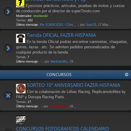
Ejercicios prácticos, artículos, pruebas de motos y cursos
de conducción por el director de super7moto.com.
Moderador:
moriwoki
Temas:
282
Último mensaje:
Re: EJERCICIO - Cómo frenar. …
por
Jose76
, 17 May 2018 00:17
Tienda OFICIAL FAZER-HISPANIA
En la tienda Oficial podrás encontrar camisetas, chaquetas,
gorras, tazas...etc. Se admiten pedidos personalizados de
cualquier producto de la tienda.
Temas:
7
Último mensaje:
-
por
MarthaGilKy
, 29 Jul 2026 12:38
CONCURSOS
SORTEO 10º ANIVERSARIO FAZER-HISPANIA
Con la colaboración de Litbas Racing, Replicamotofibra by
PAP y Dosspa Racing Parts.
Temas:
17
Último mensaje:
por
Güesmaster
, 28 Nov 2011 20:13
CONCURSOS FOTOGRAFICOS CALENDARIO