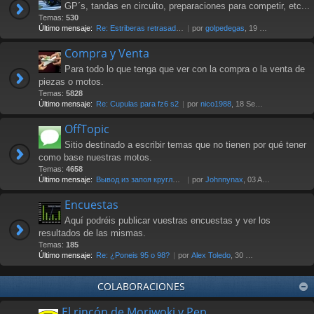
GP´s, tandas en circuito, preparaciones para competir, etc...
Temas:
530
Último mensaje:
Re: Estriberas retrasadas
por
golpedegas
, 19 Nov 2024 13:08
Compra y Venta
Para todo lo que tenga que ver con la compra o la venta de
piezas o motos.
Temas:
5828
Último mensaje:
Re: Cupulas para fz6 s2
por
nico1988
, 18 Sep 2025 07:03
OffTopic
Sitio destinado a escribir temas que no tienen por qué tener
como base nuestras motos.
Temas:
4658
Último mensaje:
Вывод из запоя круглосуточно …
por
Johnnynax
, 03 Ago 2026 17:29
Encuestas
Aquí podréis publicar vuestras encuestas y ver los
resultados de las mismas.
Temas:
185
Último mensaje:
Re: ¿Poneis 95 o 98?
por
Alex Toledo
, 30 Oct 2021 23:23
COLABORACIONES
El rincón de Moriwoki y Pep