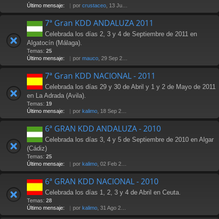
Último mensaje:
por
crustaceo
, 13 Jul 2012 21:36
7ª Gran KDD ANDALUZA 2011
Celebrada los días 2, 3 y 4 de Septiembre de 2011 en
Algatocín (Málaga).
Temas:
25
Último mensaje:
por
mauco
, 29 Sep 2011 02:15
7ª Gran KDD NACIONAL - 2011
Celebrada los días 29 y 30 de Abril y 1 y 2 de Mayo de 2011
en La Adrada (Avila).
Temas:
19
Último mensaje:
por
kalimo
, 18 Sep 2011 23:36
6ª GRAN KDD ANDALUZA - 2010
Celebrada los días 3, 4 y 5 de Septiembre de 2010 en Algar
(Cádiz)
Temas:
25
Último mensaje:
por
kalimo
, 02 Feb 2011 16:01
6ª GRAN KDD NACIONAL - 2010
Celebrada los días 1, 2, 3 y 4 de Abril en Ceuta.
Temas:
28
Último mensaje:
por
kalimo
, 31 Ago 2010 18:03