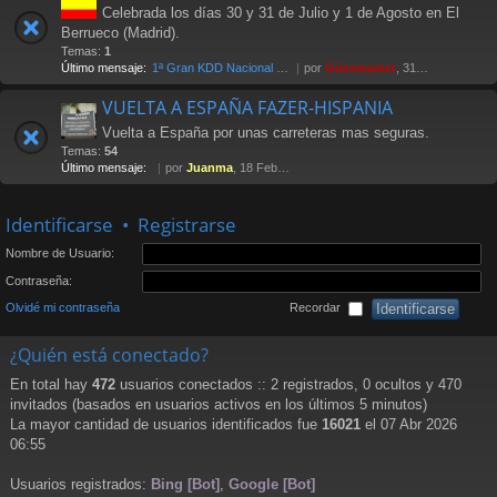
Celebrada los días 30 y 31 de Julio y 1 de Agosto en El
Berrueco (Madrid).
Temas:
1
Último mensaje:
1ª Gran KDD Nacional 2004
por
Güesmaster
, 31 Oct 2005 11:37
VUELTA A ESPAÑA FAZER-HISPANIA
Vuelta a España por unas carreteras mas seguras.
Temas:
54
Último mensaje:
por
Juanma
, 18 Feb 2013 12:27
Identificarse
•
Registrarse
Nombre de Usuario:
Contraseña:
Olvidé mi contraseña
Recordar
¿Quién está conectado?
En total hay
472
usuarios conectados :: 2 registrados, 0 ocultos y 470
invitados (basados en usuarios activos en los últimos 5 minutos)
La mayor cantidad de usuarios identificados fue
16021
el 07 Abr 2026
06:55
Usuarios registrados:
Bing [Bot]
,
Google [Bot]