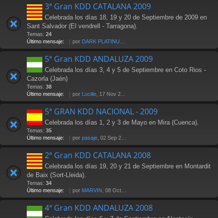
3ª Gran KDD CATALANA 2009
Celebrada los días 18, 19 y 20 de Septiembre de 2009 en
Sant Salvador (El vendrell - Tarragona).
Temas:
24
Último mensaje:
por
DARK PLATINUM
, 18 Oct 2009 17:58
5ª Gran KDD ANDALUZA 2009
Celebrada los días 3, 4 y 5 de Septiembre en Coto Rios -
Cazorla (Jaén)
Temas:
38
Último mensaje:
por
Lucille
, 17 Nov 2009 18:20
5ª GRAN KDD NACIONAL - 2009
Celebrada los días 1, 2 y 3 de Mayo en Mira (Cuenca).
Temas:
35
Último mensaje:
por
pasaje
, 02 Sep 2010 16:44
2ª Gran KDD CATALANA 2008
Celebrada los días 19, 20 y 21 de Septiembre en Montardit
de Baix (Sort-Lleida).
Temas:
34
Último mensaje:
por
MARVIN
, 08 Oct 2008 09:59
4ª Gran KDD ANDALUZA 2008