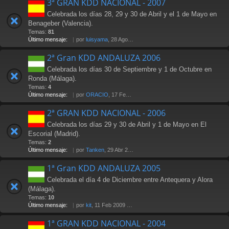
3ª GRAN KDD NACIONAL - 2007
Celebrada los días 28, 29 y 30 de Abril y el 1 de Mayo en
Benageber (Valencia).
Temas:
81
Último mensaje:
por
luisyama
, 28 Ago 2009 19:24
2ª Gran KDD ANDALUZA 2006
Celebrada los días 30 de Septiembre y 1 de Octubre en
Ronda (Málaga).
Temas:
4
Último mensaje:
por
ORACIO
, 17 Feb 2007 23:29
2ª GRAN KDD NACIONAL - 2006
Celebrada los días 29 y 30 de Abril y 1 de Mayo en El
Escorial (Madrid).
Temas:
2
Último mensaje:
por
Tanken
, 29 Abr 2006 14:25
1ª Gran KDD ANDALUZA 2005
Celebrada el día 4 de Diciembre entre Antequera y Alora
(Málaga).
Temas:
10
Último mensaje:
por
kit
, 11 Feb 2009 17:08
1ª GRAN KDD NACIONAL - 2004