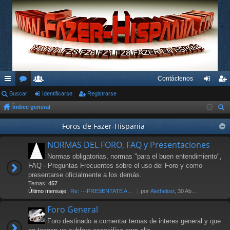
Contáctenos
nl
Buscar
or
su
Identificarse
Registrarse
de
eg
Índice general
ac
os
ari
nti
ist
us
es
os
Foros de Fazer-Hispania
fic
ra
car
rá
ar
rs
NORMAS DEL FORO, FAQ y Presentaciones
pi
se
e
Normas obligatorias, normas "para el buen entendimiento",
FAQ - Preguntas Frecuentes sobre el uso del Foro y como
do
presentarse oficialmente a los demás.
Temas:
457
s
Último mensaje:
Re: ---PRESENTATE AL FORO AQU…
por
Alethelost
, 30 Abr 2026 19:20
Foro General
Foro destinado a comentar temas de interes general y que