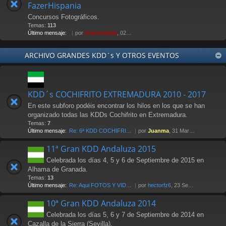
FazerHispania
Concursos Fotográficos.
Temas:
113
Último mensaje:
por
Güesmaster
, 02 May 2012 21:07
ARCHIVO GRANDES KDD´s Y OTROS EVENTOS
KDD´s COCHIFRITO EXTREMADURA 2010 - 2017
En este subforo podéis encontrar los hilos en los que se han
organizado todas las KDDs Cochifrito en Extremadura.
Temas:
7
Último mensaje:
Re: 6ª KDD COCHIFRITO 1-abri…
por
Juanma
, 31 Mar 2017 00:14
11ª Gran KDD Andaluza 2015
Celebrada los días 4, 5 y 6 de Septiembre de 2015 en
Alhama de Granada.
Temas:
13
Último mensaje:
Re: Aqui FOTOS Y VIDEOS
por
hectorfz6
, 23 Sep 2015 12:48
10ª Gran KDD Andaluza 2014
Celebrada los días 5, 6 y 7 de Septiembre de 2014 en
Cazalla de la Sierra (Sevilla).