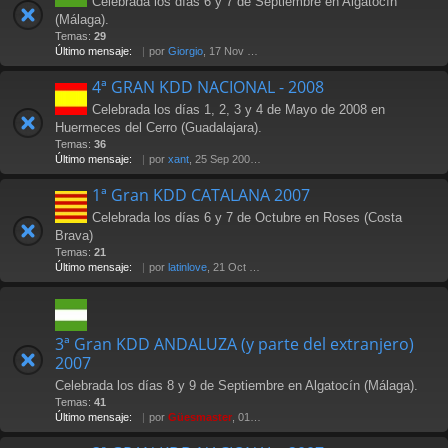
Celebrada los días 6 y 7 de Septiembre en Algatocín
(Málaga).
Temas:
29
Último mensaje:
por
Giorgio
, 17 Nov 2009 22:01
4ª GRAN KDD NACIONAL - 2008
Celebrada los días 1, 2, 3 y 4 de Mayo de 2008 en
Huermeces del Cerro (Guadalajara).
Temas:
36
Último mensaje:
por
xant
, 25 Sep 2008 11:02
1ª Gran KDD CATALANA 2007
Celebrada los días 6 y 7 de Octubre en Roses (Costa
Brava)
Temas:
21
Último mensaje:
por
latinlove
, 21 Oct 2007 20:28
3ª Gran KDD ANDALUZA (y parte del extranjero)
2007
Celebrada los días 8 y 9 de Septiembre en Algatocín (Málaga).
Temas:
41
Último mensaje:
por
Güesmaster
, 01 Oct 2007 02:36