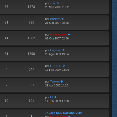
por
xant
o
s
36
1873
25 Sep 2008 11:02
er
m
aj
últ
e
e
im
n
por
latinlove
o
s
21
796
21 Oct 2007 20:28
m
aj
er
e
e
últ
n
im
por
Güesmaster
s
o
41
1262
01 Oct 2007 02:36
aj
m
er
e
e
últ
n
im
por
luisyama
s
o
81
1798
28 Ago 2009 19:24
aj
er
m
e
últ
e
im
n
por
ORACIO
o
s
4
647
17 Feb 2007 23:29
m
er
aj
e
últ
e
n
im
por
Tanken
s
o
2
351
29 Abr 2006 14:25
er
aj
m
últ
e
e
im
n
por
kit
o
s
10
191
11 Feb 2009 17:08
er
m
aj
últ
e
e
im
n
1ª Gran KDD Nacional 2004
o
s
1
1
por
Güesmaster