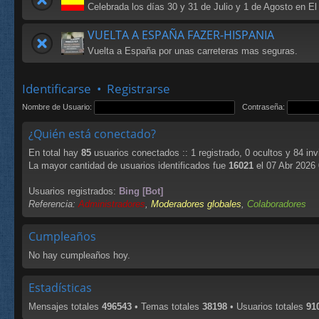
Celebrada los días 30 y 31 de Julio y 1 de Agosto en El
VUELTA A ESPAÑA FAZER-HISPANIA
Vuelta a España por unas carreteras mas seguras.
Identificarse
•
Registrarse
Nombre de Usuario:
Contraseña:
¿Quién está conectado?
En total hay
85
usuarios conectados :: 1 registrado, 0 ocultos y 84 in
La mayor cantidad de usuarios identificados fue
16021
el 07 Abr 2026
Usuarios registrados:
Bing [Bot]
Referencia:
Administradores
,
Moderadores globales
,
Colaboradores
Cumpleaños
No hay cumpleaños hoy.
Estadísticas
Mensajes totales
496543
• Temas totales
38198
• Usuarios totales
91