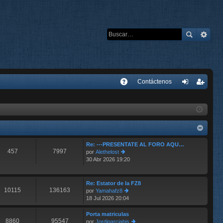
E
Contáctenos
A
de
eg
Q
nti
ist
fic
ra
ar
rs
Re: ---PRESENTATE AL FORO AQU…
457
7997
por
Alethelost
se
e
30 Abr 2026 19:20
er
últ
im
o
Re: Estator de la FZ8
10115
136163
m
por
Yamahafz8
e
18 Jul 2026 20:04
er
n
últ
s
im
Porta matriculas
aj
8860
95547
o
por
Jordigarciabis