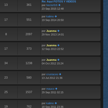
im
Re: Aqui FOTOS Y VIDEOS
13
361
o
por
hectorfz6
m
23 Sep 2015 12:48
er
e
últ
n
im
por
kalimo
s
17
551
o
19 Sep 2014 20:50
er
aj
m
últ
e
e
im
n
por
Juanma
o
8
2097
s
29 Nov 2013 14:01
m
er
aj
e
últ
e
n
im
por
Juanma
s
o
17
373
12 Sep 2013 22:52
aj
m
er
e
e
últ
n
im
por
Juanma
s
o
34
1238
04 Oct 2012 15:24
aj
m
er
e
e
últ
n
im
por
crustaceo
s
o
23
580
13 Jul 2012 21:36
aj
m
er
e
e
últ
n
im
por
mauco
s
o
25
1537
29 Sep 2011 02:15
er
aj
m
últ
e
e
im
n
por
kalimo
o
s
19
762
18 Sep 2011 23:36
er
m
aj