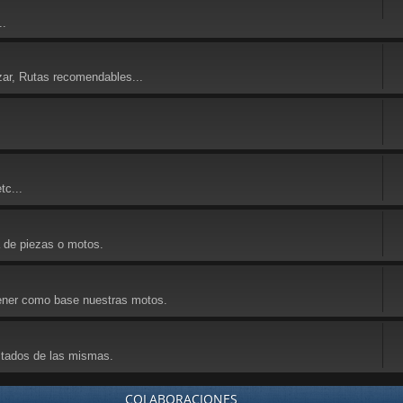
..
zar, Rutas recomendables...
tc...
a de piezas o motos.
 tener como base nuestras motos.
ultados de las mismas.
COLABORACIONES