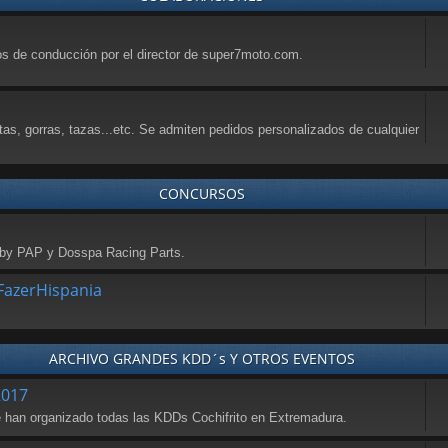
sos de conducción por el director de super7moto.com.
tas, gorras, tazas...etc. Se admiten pedidos personalizados de cualquier
CONCURSOS
a by PAP y Dosspa Racing Parts.
azerHispania
ARCHIVO GRANDES KDD´s Y OTROS EVENTOS
2017
se han organizado todas las KDDs Cochifrito en Extremadura.