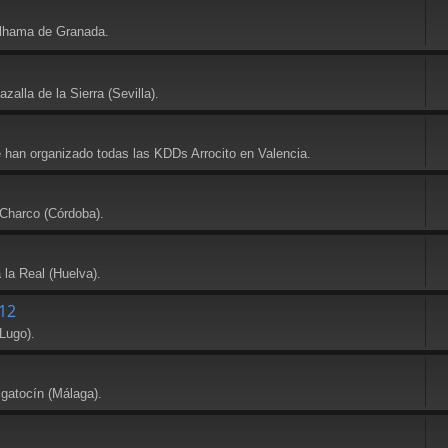
Alhama de Granada.
alla de la Sierra (Sevilla).
e han organizado todas las KDDs Arrocito en Valencia.
 Charco (Córdoba).
 la Real (Huelva).
12
Lugo).
lgatocín (Málaga).