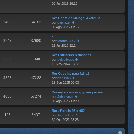
e
m
09 Jul 2026 16:10
er
e
últ
n
im
s
o
Re: Gente de Málaga, Axarquía…
aj
2469
54183
m
por
danifazer
e
e
05 Ago 2026 17:16
er
n
últ
s
im
-
aj
3247
37680
o
por
MarthaGilKy
e
m
29 Jul 2026 12:24
er
e
últ
n
im
Re: Estriberas retrasadas
s
530
6398
o
por
golpedegas
aj
m
19 Nov 2024 13:08
er
e
e
últ
n
im
Re: Cupulas para fz6 s2
s
5828
47222
o
por
nico1988
aj
m
18 Sep 2025 07:03
er
e
e
últ
n
im
Вывод из запоя круглосуточно …
s
4658
67274
o
por
Johnnynax
aj
m
03 Ago 2026 17:29
er
e
e
últ
n
im
Re: ¿Poneis 95 o 98?
s
185
5437
o
por
Alex Toledo
aj
m
30 Oct 2021 23:23
er
e
e
últ
n
im
s
o