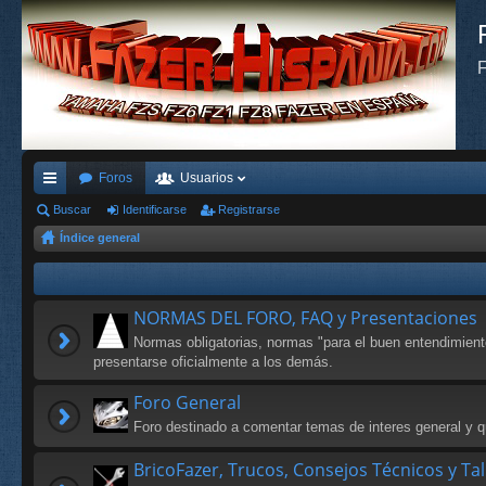
F
Foros
Usuarios
nl
Buscar
Identificarse
Registrarse
Índice general
ac
es
rá
NORMAS DEL FORO, FAQ y Presentaciones
pi
Normas obligatorias, normas "para el buen entendimien
presentarse oficialmente a los demás.
do
Foro General
s
Foro destinado a comentar temas de interes general y qu
BricoFazer, Trucos, Consejos Técnicos y Ta