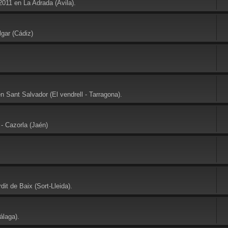
2011 en La Adrada (Avila).
gar (Cádiz)
 Sant Salvador (El vendrell - Tarragona).
- Cazorla (Jaén)
it de Baix (Sort-Lleida).
álaga).