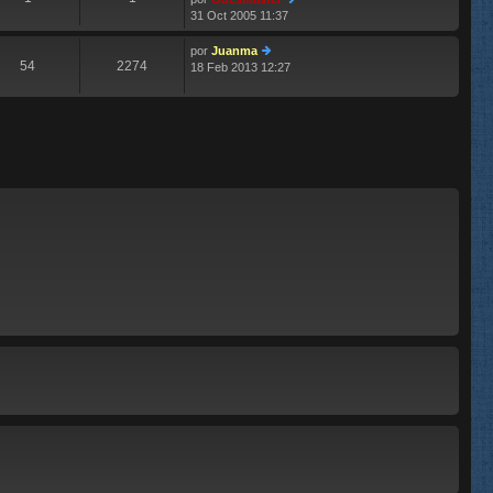
m
aj
31 Oct 2005 11:37
e
e
er
n
últ
s
im
por
Juanma
54
2274
aj
o
18 Feb 2013 12:27
er
e
m
últ
e
im
n
o
s
m
aj
e
e
n
s
aj
e