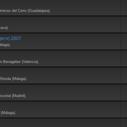
meces del Cerro (Guadalajara).
rava)
jero) 2007
álaga).
en Benageber (Valencia).
 Ronda (Málaga).
scorial (Madrid).
 (Málaga).