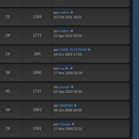
últ
e
e
im
n
por
kalimo
o
s
25
1268
02 Feb 2011 16:01
m
er
aj
e
últ
e
n
im
por
kalimo
s
o
28
1771
31 Ago 2010 18:03
aj
m
er
e
e
últ
n
im
por
DARK PLATINUM
s
o
24
595
18 Oct 2009 17:58
aj
m
er
e
e
últ
n
im
por
Lucille
s
o
38
1890
17 Nov 2009 18:20
er
aj
m
últ
e
e
im
n
por
pasaje
o
s
35
1737
02 Sep 2010 16:44
m
er
aj
e
últ
e
n
im
por
MARVIN
s
o
34
1063
08 Oct 2008 09:59
aj
m
er
e
e
últ
n
im
por
Giorgio
s
o
29
1581
17 Nov 2009 22:01
aj
er
m
e
últ
e
im
n