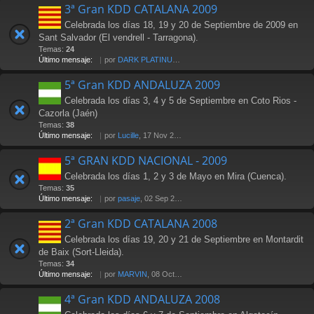
3ª Gran KDD CATALANA 2009
Celebrada los días 18, 19 y 20 de Septiembre de 2009 en
Sant Salvador (El vendrell - Tarragona).
Temas:
24
Último mensaje:
por
DARK PLATINUM
, 18 Oct 2009 17:58
5ª Gran KDD ANDALUZA 2009
Celebrada los días 3, 4 y 5 de Septiembre en Coto Rios -
Cazorla (Jaén)
Temas:
38
Último mensaje:
por
Lucille
, 17 Nov 2009 18:20
5ª GRAN KDD NACIONAL - 2009
Celebrada los días 1, 2 y 3 de Mayo en Mira (Cuenca).
Temas:
35
Último mensaje:
por
pasaje
, 02 Sep 2010 16:44
2ª Gran KDD CATALANA 2008
Celebrada los días 19, 20 y 21 de Septiembre en Montardit
de Baix (Sort-Lleida).
Temas:
34
Último mensaje:
por
MARVIN
, 08 Oct 2008 09:59
4ª Gran KDD ANDALUZA 2008