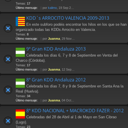
Temas:
17
Último mensaje:
por
kalimo
, 19 Sep 2014 20:50
KDD´s ARROCITO VALENCIA 2009-2013
En este subforo podéis encontrar los hilos en los que se han
organizado todas las KDDs Arrocito en Valencia.
Temas:
8
Último mensaje:
por
Juanma
, 29 Nov 2013 14:01
9ª Gran KDD Andaluza 2013
Celebrada los días 6, 7 y 8 de Septiembre en Venta del
Charco (Córdoba).
Temas:
17
Último mensaje:
por
Juanma
, 12 Sep 2013 22:52
8ª Gran KDD Andaluza 2012
Celebrada los días 7, 8 y 9 de Septiembre en Santa Ana la
Real (Huelva).
Temas:
34
Último mensaje:
por
Juanma
, 04 Oct 2012 15:24
8ª KDD NACIONAL + MACROKDD FAZER - 2012
Celebradas del 28 de Abril al 1 de Mayo en San Cibrao
(Lugo).
Temas:
23