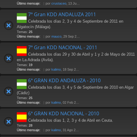
Último mensaje:
por
crustaceo
, 13 Jul 2012 21:36
7ª Gran KDD ANDALUZA 2011
Celebrada los días 2, 3 y 4 de Septiembre de 2011 en
Algatocín (Málaga).
Temas:
25
Último mensaje:
por
mauco
, 29 Sep 2011 02:15
7ª Gran KDD NACIONAL - 2011
Celebrada los días 29 y 30 de Abril y 1 y 2 de Mayo de 2011
en La Adrada (Avila).
Temas:
19
Último mensaje:
por
kalimo
, 18 Sep 2011 23:36
6ª GRAN KDD ANDALUZA - 2010
Celebrada los días 3, 4 y 5 de Septiembre de 2010 en Algar
(Cádiz)
Temas:
25
Último mensaje:
por
kalimo
, 02 Feb 2011 16:01
6ª GRAN KDD NACIONAL - 2010
Celebrada los días 1, 2, 3 y 4 de Abril en Ceuta.
Temas:
28
Último mensaje:
por
kalimo
, 31 Ago 2010 18:03