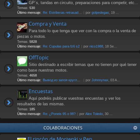
GP´s, tandas en circuito, preparaciones para competir, etc...
Temas:
530
Último mensaje:
Re: Estriberas retrasadas
por
golpedegas
, 19 Nov 2024 13:08
Compra y Venta
Para todo lo que tenga que ver con la compra o la venta de
piezas o motos.
Temas:
5828
Último mensaje:
Re: Cupulas para fz6 s2
por
nico1988
, 18 Sep 2025 07:03
OffTopic
Sitio destinado a escribir temas que no tienen por qué tener
como base nuestras motos.
Temas:
4658
Último mensaje:
Вывод из запоя круглосуточно …
por
Johnnynax
, 03 Ago 2026 17:29
Encuestas
Aquí podréis publicar vuestras encuestas y ver los
resultados de las mismas.
Temas:
185
Último mensaje:
Re: ¿Poneis 95 o 98?
por
Alex Toledo
, 30 Oct 2021 23:23
COLABORACIONES
El rincón de Moriwoki y Pep