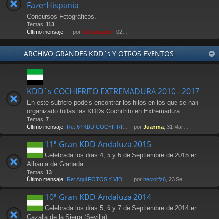
FazerHispania
Concursos Fotográficos.
Temas:
113
Último mensaje:
por
Güesmaster
, 02 May 2012 21:07
ARCHIVO GRANDES KDD´s Y OTROS EVENTOS
KDD´s COCHIFRITO EXTREMADURA 2010 - 2017
En este subforo podéis encontrar los hilos en los que se han
organizado todas las KDDs Cochifrito en Extremadura.
Temas:
7
Último mensaje:
Re: 6ª KDD COCHIFRITO 1-abri…
por
Juanma
, 31 Mar 2017 00:14
11ª Gran KDD Andaluza 2015
Celebrada los días 4, 5 y 6 de Septiembre de 2015 en
Alhama de Granada.
Temas:
13
Último mensaje:
Re: Aqui FOTOS Y VIDEOS
por
hectorfz6
, 23 Sep 2015 12:48
10ª Gran KDD Andaluza 2014
Celebrada los días 5, 6 y 7 de Septiembre de 2014 en
Cazalla de la Sierra (Sevilla).