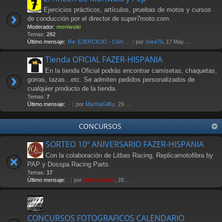
Ejercicios prácticos, artículos, pruebas de motos y cursos
de conducción por el director de super7moto.com.
Moderador:
moriwoki
Temas:
282
Último mensaje:
Re: EJERCICIO - Cómo frenar. …
por
Jose76
, 17 May 2018 00:17
Tienda OFICIAL FAZER-HISPANIA
En la tienda Oficial podrás encontrar camisetas, chaquetas,
gorras, tazas...etc. Se admiten pedidos personalizados de
cualquier producto de la tienda.
Temas:
7
Último mensaje:
-
por
MarthaGilKy
, 29 Jul 2026 12:38
CONCURSOS
SORTEO 10º ANIVERSARIO FAZER-HISPANIA
Con la colaboración de Litbas Racing, Replicamotofibra by
PAP y Dosspa Racing Parts.
Temas:
17
Último mensaje:
por
Güesmaster
, 28 Nov 2011 20:13
CONCURSOS FOTOGRAFICOS CALENDARIO