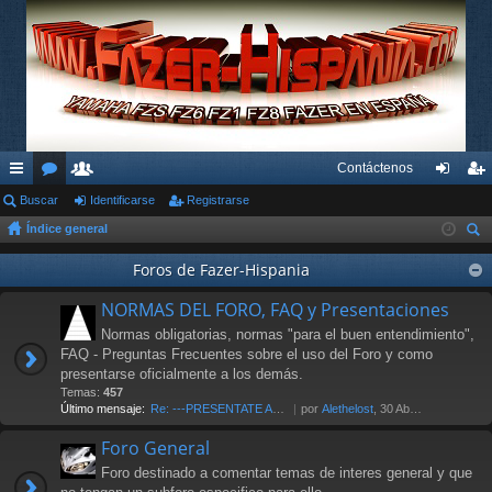
Contáctenos
nl
Buscar
or
su
Identificarse
Registrarse
de
eg
Índice general
ac
os
ari
nti
ist
us
es
os
Foros de Fazer-Hispania
fic
ra
car
rá
ar
rs
NORMAS DEL FORO, FAQ y Presentaciones
pi
se
e
Normas obligatorias, normas "para el buen entendimiento",
FAQ - Preguntas Frecuentes sobre el uso del Foro y como
do
presentarse oficialmente a los demás.
Temas:
457
s
Último mensaje:
Re: ---PRESENTATE AL FORO AQU…
por
Alethelost
, 30 Abr 2026 19:20
Foro General
Foro destinado a comentar temas de interes general y que