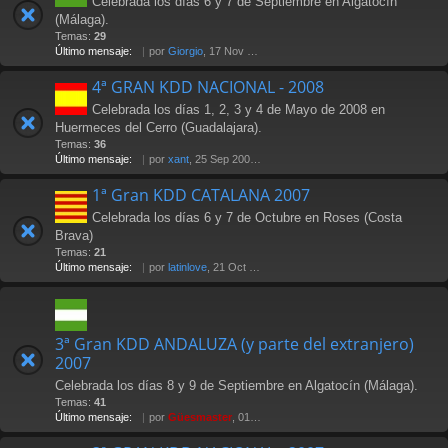
Celebrada los días 6 y 7 de Septiembre en Algatocín
(Málaga).
Temas:
29
Último mensaje:
por
Giorgio
, 17 Nov 2009 22:01
4ª GRAN KDD NACIONAL - 2008
Celebrada los días 1, 2, 3 y 4 de Mayo de 2008 en
Huermeces del Cerro (Guadalajara).
Temas:
36
Último mensaje:
por
xant
, 25 Sep 2008 11:02
1ª Gran KDD CATALANA 2007
Celebrada los días 6 y 7 de Octubre en Roses (Costa
Brava)
Temas:
21
Último mensaje:
por
latinlove
, 21 Oct 2007 20:28
3ª Gran KDD ANDALUZA (y parte del extranjero)
2007
Celebrada los días 8 y 9 de Septiembre en Algatocín (Málaga).
Temas:
41
Último mensaje:
por
Güesmaster
, 01 Oct 2007 02:36