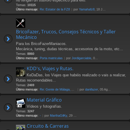
no tengan un subforo especifico para ello.
Temas:
10115
Último mensaje:
Re: Estator de la FZ8
por
Yamahafz8
, 18 Jul 2026 20:04
BricoFazer, Trucos, Consejos Técnicos y Taller
Mecánico
Para los BricoFazerManiacos.
Mecánica, tuning, dudas técnicas, accesorios de la moto, etc...
Temas:
8860
Último mensaje:
Porta matriculas
por
Jordigarciabis
, 09 Jul 2026 16:10
KDD's, Viajes y Rutas.
KeDaDas, los Viajes que habéis realizado o vais a realizar,
Rutas recomendables...
Temas:
2469
Último mensaje:
Re: Gente de Málaga, Axarquía…
por
danifazer
, 05 Ago 2026 17:16
Material Gráfico
Vídeos y fotografías.
Temas:
3247
Último mensaje:
-
por
MarthaGilKy
, 29 Jul 2026 12:24
Circuito & Carreras