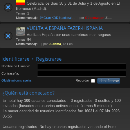
Celebrada los días 30 y 31 de Julio y 1 de Agosto en El
Berrueco (Madrid).
Temas:
1
Último mensaje:
1ª Gran KDD Nacional 2004
por
Güesmaster
, 31 Oct 2005 11:37
VUELTA A ESPAÑA FAZER-HISPANIA
Vuelta a España por unas carreteras mas seguras.
Temas:
54
Último mensaje:
por
Juanma
, 18 Feb 2013 12:27
Identificarse
•
Registrarse
Nombre de Usuario:
Contraseña:
Olvidé mi contraseña
Recordar
¿Quién está conectado?
En total hay
100
usuarios conectados :: 0 registrados, 0 ocultos y 100
invitados (basados en usuarios activos en los últimos 5 minutos)
La mayor cantidad de usuarios identificados fue
16021
el 07 Abr 2026
06:55
Usuarios registrados: No hay usuarios registrados visitando el Foro