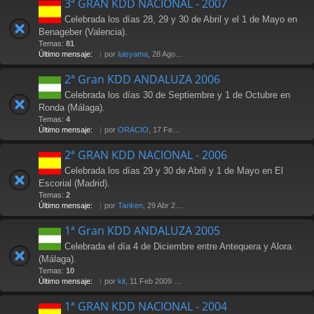
3ª GRAN KDD NACIONAL - 2007
Celebrada los días 28, 29 y 30 de Abril y el 1 de Mayo en
Benageber (Valencia).
Temas:
81
Último mensaje:
por
luisyama
, 28 Ago 2009 19:24
2ª Gran KDD ANDALUZA 2006
Celebrada los días 30 de Septiembre y 1 de Octubre en
Ronda (Málaga).
Temas:
4
Último mensaje:
por
ORACIO
, 17 Feb 2007 23:29
2ª GRAN KDD NACIONAL - 2006
Celebrada los días 29 y 30 de Abril y 1 de Mayo en El
Escorial (Madrid).
Temas:
2
Último mensaje:
por
Tanken
, 29 Abr 2006 14:25
1ª Gran KDD ANDALUZA 2005
Celebrada el día 4 de Diciembre entre Antequera y Alora
(Málaga).
Temas:
10
Último mensaje:
por
kit
, 11 Feb 2009 17:08
1ª GRAN KDD NACIONAL - 2004