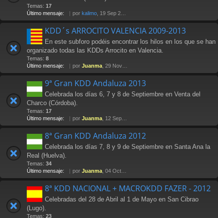
Temas:
17
Último mensaje:
por
kalimo
, 19 Sep 2014 20:50
KDD´s ARROCITO VALENCIA 2009-2013
En este subforo podéis encontrar los hilos en los que se han
organizado todas las KDDs Arrocito en Valencia.
Temas:
8
Último mensaje:
por
Juanma
, 29 Nov 2013 14:01
9ª Gran KDD Andaluza 2013
Celebrada los días 6, 7 y 8 de Septiembre en Venta del
Charco (Córdoba).
Temas:
17
Último mensaje:
por
Juanma
, 12 Sep 2013 22:52
8ª Gran KDD Andaluza 2012
Celebrada los días 7, 8 y 9 de Septiembre en Santa Ana la
Real (Huelva).
Temas:
34
Último mensaje:
por
Juanma
, 04 Oct 2012 15:24
8ª KDD NACIONAL + MACROKDD FAZER - 2012
Celebradas del 28 de Abril al 1 de Mayo en San Cibrao
(Lugo).
Temas:
23