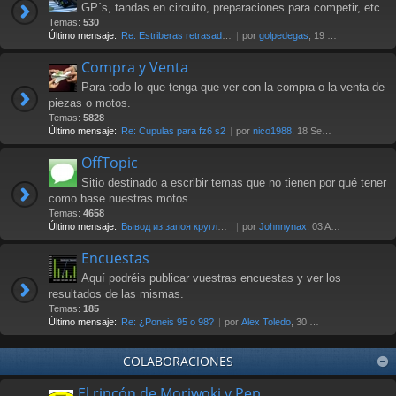
GP´s, tandas en circuito, preparaciones para competir, etc...
Temas:
530
Último mensaje:
Re: Estriberas retrasadas
por
golpedegas
, 19 Nov 2024 13:08
Compra y Venta
Para todo lo que tenga que ver con la compra o la venta de
piezas o motos.
Temas:
5828
Último mensaje:
Re: Cupulas para fz6 s2
por
nico1988
, 18 Sep 2025 07:03
OffTopic
Sitio destinado a escribir temas que no tienen por qué tener
como base nuestras motos.
Temas:
4658
Último mensaje:
Вывод из запоя круглосуточно …
por
Johnnynax
, 03 Ago 2026 17:29
Encuestas
Aquí podréis publicar vuestras encuestas y ver los
resultados de las mismas.
Temas:
185
Último mensaje:
Re: ¿Poneis 95 o 98?
por
Alex Toledo
, 30 Oct 2021 23:23
COLABORACIONES
El rincón de Moriwoki y Pep