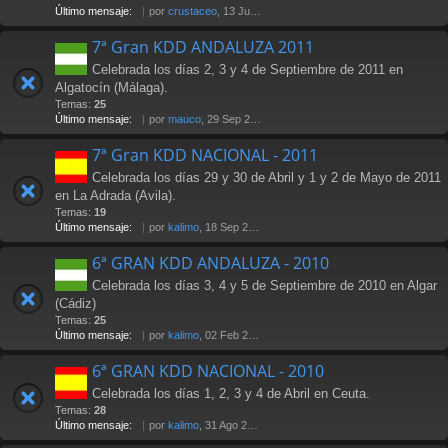
Último mensaje:
por
crustaceo
, 13 Jul 2012 21:36
7ª Gran KDD ANDALUZA 2011
Celebrada los días 2, 3 y 4 de Septiembre de 2011 en
Algatocín (Málaga).
Temas:
25
Último mensaje:
por
mauco
, 29 Sep 2011 02:15
7ª Gran KDD NACIONAL - 2011
Celebrada los días 29 y 30 de Abril y 1 y 2 de Mayo de 2011
en La Adrada (Avila).
Temas:
19
Último mensaje:
por
kalimo
, 18 Sep 2011 23:36
6ª GRAN KDD ANDALUZA - 2010
Celebrada los días 3, 4 y 5 de Septiembre de 2010 en Algar
(Cádiz)
Temas:
25
Último mensaje:
por
kalimo
, 02 Feb 2011 16:01
6ª GRAN KDD NACIONAL - 2010
Celebrada los días 1, 2, 3 y 4 de Abril en Ceuta.
Temas:
28
Último mensaje:
por
kalimo
, 31 Ago 2010 18:03