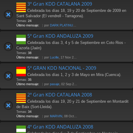
3ª Gran KDD CATALANA 2009
Celebrada los días 18, 19 y 20 de Septiembre de 2009 en
Sant Salvador (El vendrell - Tarragona).
Temas:
24
Último mensaje:
por
DARK PLATINUM
, 18 Oct 2009 17:58
5ª Gran KDD ANDALUZA 2009
Celebrada los días 3, 4 y 5 de Septiembre en Coto Rios -
Cazorla (Jaén)
Temas:
38
Último mensaje:
por
Lucille
, 17 Nov 2009 18:20
5ª GRAN KDD NACIONAL - 2009
Celebrada los días 1, 2 y 3 de Mayo en Mira (Cuenca).
Temas:
35
Último mensaje:
por
pasaje
, 02 Sep 2010 16:44
2ª Gran KDD CATALANA 2008
Celebrada los días 19, 20 y 21 de Septiembre en Montardit
de Baix (Sort-Lleida).
Temas:
34
Último mensaje:
por
MARVIN
, 08 Oct 2008 09:59
4ª Gran KDD ANDALUZA 2008