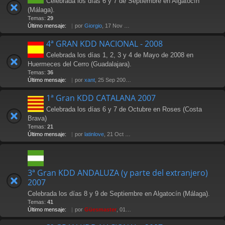
Celebrada los días 6 y 7 de Septiembre en Algatocín
(Málaga).
Temas:
29
Último mensaje:
por
Giorgio
, 17 Nov 2009 22:01
4ª GRAN KDD NACIONAL - 2008
Celebrada los días 1, 2, 3 y 4 de Mayo de 2008 en
Huermeces del Cerro (Guadalajara).
Temas:
36
Último mensaje:
por
xant
, 25 Sep 2008 11:02
1ª Gran KDD CATALANA 2007
Celebrada los días 6 y 7 de Octubre en Roses (Costa
Brava)
Temas:
21
Último mensaje:
por
latinlove
, 21 Oct 2007 20:28
3ª Gran KDD ANDALUZA (y parte del extranjero)
2007
Celebrada los días 8 y 9 de Septiembre en Algatocín (Málaga).
Temas:
41
Último mensaje:
por
Güesmaster
, 01 Oct 2007 02:36