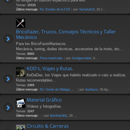
no tengan un subforo especifico para ello.
Temas:
10115
Último mensaje:
Re: Estator de la FZ8
por
Yamahafz8
, 18 Jul 2026 20:04
BricoFazer, Trucos, Consejos Técnicos y Taller
Mecánico
Para los BricoFazerManiacos.
Mecánica, tuning, dudas técnicas, accesorios de la moto, etc...
Temas:
8860
Último mensaje:
Porta matriculas
por
Jordigarciabis
, 09 Jul 2026 16:10
KDD's, Viajes y Rutas.
KeDaDas, los Viajes que habéis realizado o vais a realizar,
Rutas recomendables...
Temas:
2469
Último mensaje:
Re: Gente de Málaga, Axarquía…
por
danifazer
, 05 Ago 2026 17:16
Material Gráfico
Vídeos y fotografías.
Temas:
3247
Último mensaje:
-
por
MarthaGilKy
, 29 Jul 2026 12:24
Circuito & Carreras