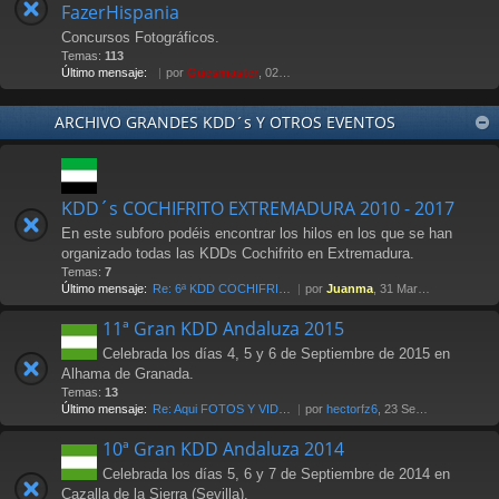
FazerHispania
Concursos Fotográficos.
Temas:
113
Último mensaje:
por
Güesmaster
, 02 May 2012 21:07
ARCHIVO GRANDES KDD´s Y OTROS EVENTOS
KDD´s COCHIFRITO EXTREMADURA 2010 - 2017
En este subforo podéis encontrar los hilos en los que se han
organizado todas las KDDs Cochifrito en Extremadura.
Temas:
7
Último mensaje:
Re: 6ª KDD COCHIFRITO 1-abri…
por
Juanma
, 31 Mar 2017 00:14
11ª Gran KDD Andaluza 2015
Celebrada los días 4, 5 y 6 de Septiembre de 2015 en
Alhama de Granada.
Temas:
13
Último mensaje:
Re: Aqui FOTOS Y VIDEOS
por
hectorfz6
, 23 Sep 2015 12:48
10ª Gran KDD Andaluza 2014
Celebrada los días 5, 6 y 7 de Septiembre de 2014 en
Cazalla de la Sierra (Sevilla).