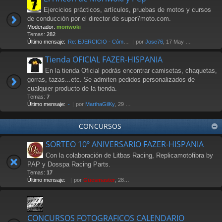
Ejercicios prácticos, artículos, pruebas de motos y cursos
de conducción por el director de super7moto.com.
Moderador:
moriwoki
Temas:
282
Último mensaje:
Re: EJERCICIO - Cómo frenar. …
por
Jose76
, 17 May 2018 00:17
Tienda OFICIAL FAZER-HISPANIA
En la tienda Oficial podrás encontrar camisetas, chaquetas,
gorras, tazas...etc. Se admiten pedidos personalizados de
cualquier producto de la tienda.
Temas:
7
Último mensaje:
-
por
MarthaGilKy
, 29 Jul 2026 12:38
CONCURSOS
SORTEO 10º ANIVERSARIO FAZER-HISPANIA
Con la colaboración de Litbas Racing, Replicamotofibra by
PAP y Dosspa Racing Parts.
Temas:
17
Último mensaje:
por
Güesmaster
, 28 Nov 2011 20:13
CONCURSOS FOTOGRAFICOS CALENDARIO