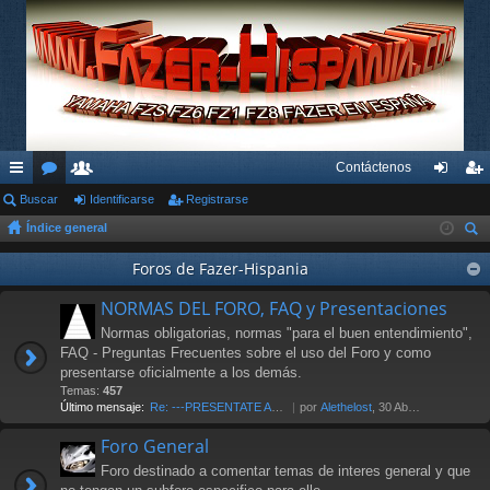
Contáctenos
nl
Buscar
or
su
Identificarse
Registrarse
de
eg
Índice general
ac
os
ari
nti
ist
us
es
os
Foros de Fazer-Hispania
fic
ra
car
rá
ar
rs
NORMAS DEL FORO, FAQ y Presentaciones
pi
se
e
Normas obligatorias, normas "para el buen entendimiento",
FAQ - Preguntas Frecuentes sobre el uso del Foro y como
do
presentarse oficialmente a los demás.
Temas:
457
s
Último mensaje:
Re: ---PRESENTATE AL FORO AQU…
por
Alethelost
, 30 Abr 2026 19:20
Foro General
Foro destinado a comentar temas de interes general y que