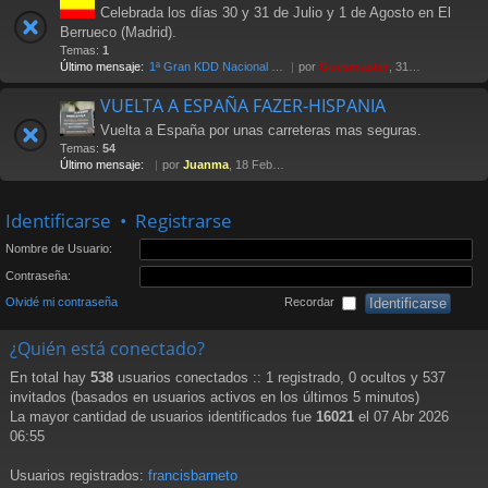
Celebrada los días 30 y 31 de Julio y 1 de Agosto en El
Berrueco (Madrid).
Temas:
1
Último mensaje:
1ª Gran KDD Nacional 2004
por
Güesmaster
, 31 Oct 2005 11:37
VUELTA A ESPAÑA FAZER-HISPANIA
Vuelta a España por unas carreteras mas seguras.
Temas:
54
Último mensaje:
por
Juanma
, 18 Feb 2013 12:27
Identificarse
•
Registrarse
Nombre de Usuario:
Contraseña:
Olvidé mi contraseña
Recordar
¿Quién está conectado?
En total hay
538
usuarios conectados :: 1 registrado, 0 ocultos y 537
invitados (basados en usuarios activos en los últimos 5 minutos)
La mayor cantidad de usuarios identificados fue
16021
el 07 Abr 2026
06:55
Usuarios registrados:
francisbarneto