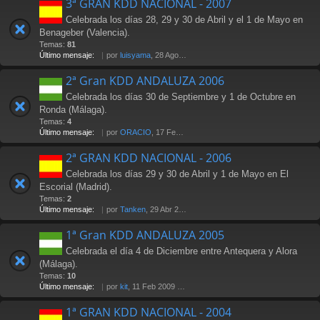
3ª GRAN KDD NACIONAL - 2007
Celebrada los días 28, 29 y 30 de Abril y el 1 de Mayo en
Benageber (Valencia).
Temas:
81
Último mensaje:
por
luisyama
, 28 Ago 2009 19:24
2ª Gran KDD ANDALUZA 2006
Celebrada los días 30 de Septiembre y 1 de Octubre en
Ronda (Málaga).
Temas:
4
Último mensaje:
por
ORACIO
, 17 Feb 2007 23:29
2ª GRAN KDD NACIONAL - 2006
Celebrada los días 29 y 30 de Abril y 1 de Mayo en El
Escorial (Madrid).
Temas:
2
Último mensaje:
por
Tanken
, 29 Abr 2006 14:25
1ª Gran KDD ANDALUZA 2005
Celebrada el día 4 de Diciembre entre Antequera y Alora
(Málaga).
Temas:
10
Último mensaje:
por
kit
, 11 Feb 2009 17:08
1ª GRAN KDD NACIONAL - 2004