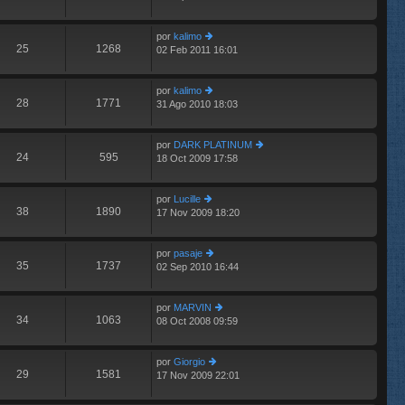
últ
e
e
im
n
por
kalimo
o
s
25
1268
02 Feb 2011 16:01
m
er
aj
e
últ
e
n
im
por
kalimo
s
o
28
1771
31 Ago 2010 18:03
aj
m
er
e
e
últ
n
im
por
DARK PLATINUM
s
o
24
595
18 Oct 2009 17:58
aj
m
er
e
e
últ
n
im
por
Lucille
s
o
38
1890
17 Nov 2009 18:20
er
aj
m
últ
e
e
im
n
por
pasaje
o
s
35
1737
02 Sep 2010 16:44
m
er
aj
e
últ
e
n
im
por
MARVIN
s
o
34
1063
08 Oct 2008 09:59
aj
m
er
e
e
últ
n
im
por
Giorgio
s
o
29
1581
17 Nov 2009 22:01
aj
er
m
e
últ
e
im
n