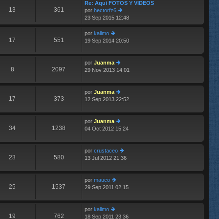
im
Re: Aqui FOTOS Y VIDEOS
13
361
o
por
hectorfz6
m
23 Sep 2015 12:48
er
e
últ
n
im
por
kalimo
s
17
551
o
19 Sep 2014 20:50
er
aj
m
últ
e
e
im
n
por
Juanma
o
8
2097
s
29 Nov 2013 14:01
m
er
aj
e
últ
e
n
im
por
Juanma
s
o
17
373
12 Sep 2013 22:52
aj
m
er
e
e
últ
n
im
por
Juanma
s
o
34
1238
04 Oct 2012 15:24
aj
m
er
e
e
últ
n
im
por
crustaceo
s
o
23
580
13 Jul 2012 21:36
aj
m
er
e
e
últ
n
im
por
mauco
s
o
25
1537
29 Sep 2011 02:15
er
aj
m
últ
e
e
im
n
por
kalimo
o
s
19
762
18 Sep 2011 23:36
er
m
aj