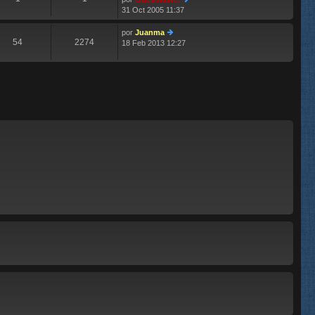
m
aj
31 Oct 2005 11:37
e
e
er
n
últ
s
im
por
Juanma
54
2274
aj
o
18 Feb 2013 12:27
er
e
m
últ
e
im
n
o
s
m
aj
e
e
n
s
aj
e