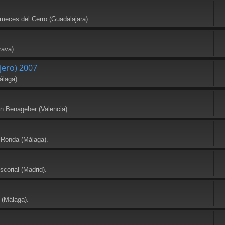
meces del Cerro (Guadalajara).
rava)
jero) 2007
álaga).
en Benageber (Valencia).
 Ronda (Málaga).
scorial (Madrid).
 (Málaga).