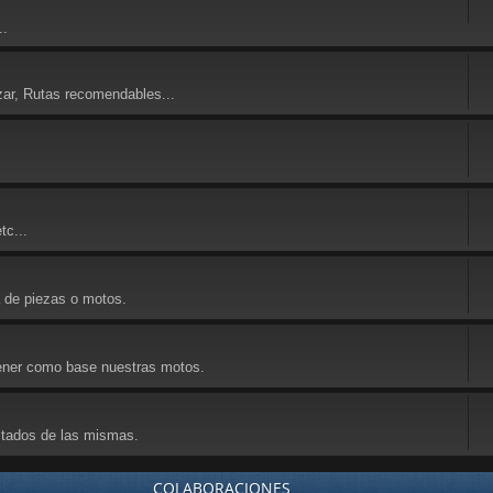
..
zar, Rutas recomendables...
tc...
a de piezas o motos.
 tener como base nuestras motos.
ultados de las mismas.
COLABORACIONES