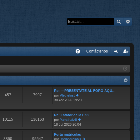
E
Contáctenos
A
de
eg
Q
nti
ist
fic
ra
ar
rs
Re: ---PRESENTATE AL FORO AQU…
457
7997
por
Alethelost
se
e
30 Abr 2026 19:20
er
últ
im
o
Re: Estator de la FZ8
10115
136163
m
por
Yamahafz8
e
18 Jul 2026 20:04
er
n
últ
s
im
Porta matriculas
aj
8860
95547
o
por
Jordigarciabis