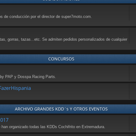
sos de conducción por el director de super7moto.com.
tas, gorras, tazas...etc. Se admiten pedidos personalizados de cualquier
CONCURSOS
a by PAP y Dosspa Racing Parts.
azerHispania
ARCHIVO GRANDES KDD´s Y OTROS EVENTOS
2017
se han organizado todas las KDDs Cochifrito en Extremadura.