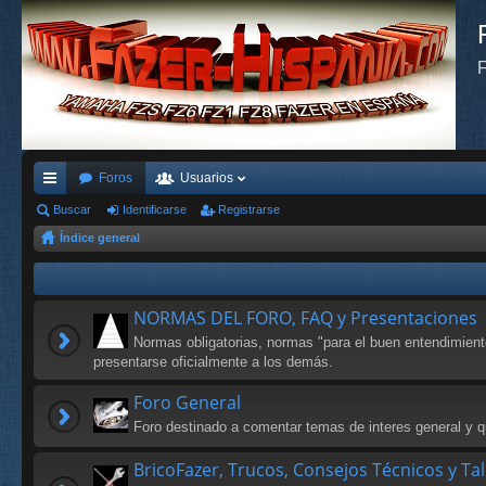
F
Foros
Usuarios
nl
Buscar
Identificarse
Registrarse
Índice general
ac
es
rá
NORMAS DEL FORO, FAQ y Presentaciones
pi
Normas obligatorias, normas "para el buen entendimien
presentarse oficialmente a los demás.
do
Foro General
s
Foro destinado a comentar temas de interes general y qu
BricoFazer, Trucos, Consejos Técnicos y Ta