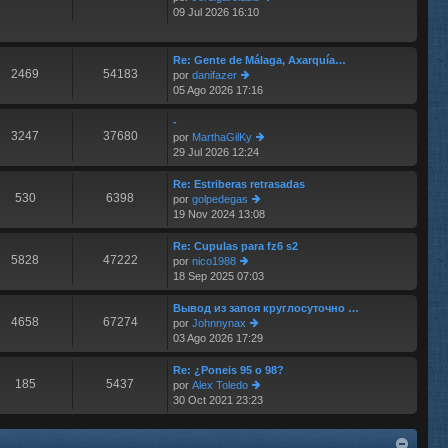
e
m
09 Jul 2026 16:10
er
e
últ
n
im
s
o
Re: Gente de Málaga, Axarquía…
aj
2469
54183
m
por
danifazer
e
e
05 Ago 2026 17:16
er
n
últ
s
im
-
aj
3247
37680
o
por
MarthaGilKy
e
m
29 Jul 2026 12:24
er
e
últ
n
im
Re: Estriberas retrasadas
s
530
6398
o
por
golpedegas
aj
m
19 Nov 2024 13:08
er
e
e
últ
n
im
Re: Cupulas para fz6 s2
s
5828
47222
o
por
nico1988
aj
m
18 Sep 2025 07:03
er
e
e
últ
n
im
Вывод из запоя круглосуточно …
s
4658
67274
o
por
Johnnynax
aj
m
03 Ago 2026 17:29
er
e
e
últ
n
im
Re: ¿Poneis 95 o 98?
s
185
5437
o
por
Alex Toledo
aj
m
30 Oct 2021 23:23
er
e
e
últ
n
im
s
o