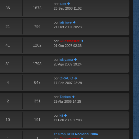
por
xant
o
s
36
1873
25 Sep 2008 11:02
er
m
aj
últ
e
e
im
n
por
latinlove
o
s
21
796
21 Oct 2007 20:28
m
aj
er
e
e
últ
n
im
por
Güesmaster
s
o
41
1262
01 Oct 2007 02:36
aj
m
er
e
e
últ
n
im
por
luisyama
s
o
81
1798
28 Ago 2009 19:24
aj
er
m
e
últ
e
im
n
por
ORACIO
o
s
4
647
17 Feb 2007 23:29
m
er
aj
e
últ
e
n
im
por
Tanken
s
o
2
351
29 Abr 2006 14:25
er
aj
m
últ
e
e
im
n
por
kit
o
s
10
191
11 Feb 2009 17:08
er
m
aj
últ
e
e
im
n
1ª Gran KDD Nacional 2004
o
s
1
1
por
Güesmaster