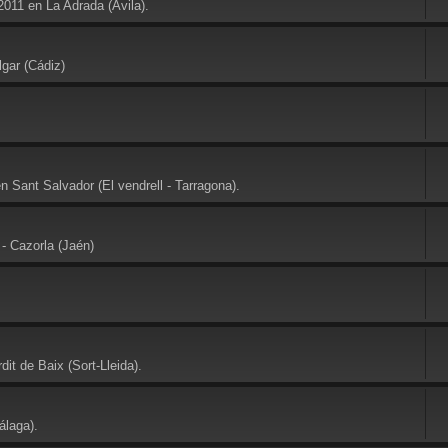
2011 en La Adrada (Avila).
gar (Cádiz)
 Sant Salvador (El vendrell - Tarragona).
- Cazorla (Jaén)
it de Baix (Sort-Lleida).
álaga).