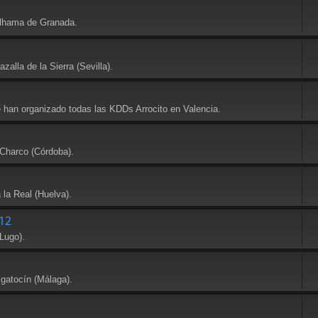
Alhama de Granada.
alla de la Sierra (Sevilla).
e han organizado todas las KDDs Arrocito en Valencia.
 Charco (Córdoba).
 la Real (Huelva).
12
Lugo).
lgatocín (Málaga).