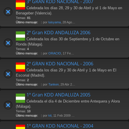
3ª GRAN KDD NACIONAL - 2007
Celebrada los días 28, 29 y 30 de Abril y el 1 de Mayo en
Benageber (Valencia).
Temas:
81
Último mensaje:
por
luisyama
, 28 Ago 2009 19:24
2ª Gran KDD ANDALUZA 2006
Celebrada los días 30 de Septiembre y 1 de Octubre en
Ronda (Málaga).
Temas:
4
Último mensaje:
por
ORACIO
, 17 Feb 2007 23:29
2ª GRAN KDD NACIONAL - 2006
Celebrada los días 29 y 30 de Abril y 1 de Mayo en El
Escorial (Madrid).
Temas:
2
Último mensaje:
por
Tanken
, 29 Abr 2006 14:25
1ª Gran KDD ANDALUZA 2005
Celebrada el día 4 de Diciembre entre Antequera y Alora
(Málaga).
Temas:
10
Último mensaje:
por
kit
, 11 Feb 2009 17:08
1ª GRAN KDD NACIONAL - 2004