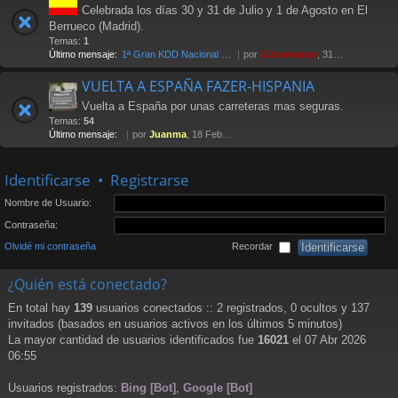
Celebrada los días 30 y 31 de Julio y 1 de Agosto en El
Berrueco (Madrid).
Temas:
1
Último mensaje:
1ª Gran KDD Nacional 2004
por
Güesmaster
, 31 Oct 2005 11:37
VUELTA A ESPAÑA FAZER-HISPANIA
Vuelta a España por unas carreteras mas seguras.
Temas:
54
Último mensaje:
por
Juanma
, 18 Feb 2013 12:27
Identificarse
•
Registrarse
Nombre de Usuario:
Contraseña:
Olvidé mi contraseña
Recordar
¿Quién está conectado?
En total hay
139
usuarios conectados :: 2 registrados, 0 ocultos y 137
invitados (basados en usuarios activos en los últimos 5 minutos)
La mayor cantidad de usuarios identificados fue
16021
el 07 Abr 2026
06:55
Usuarios registrados:
Bing [Bot]
,
Google [Bot]