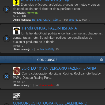
Ejercicios prácticos, artículos, pruebas de motos y cursos
de conducción por el director de super7moto.com.
Moderador:
moriwoki
Temas:
282
Último mensaje:
Re: EJERCICIO - Cómo frenar. …
por
Jose76
, 17 May 2018 00:17
Tienda OFICIAL FAZER-HISPANIA
En la tienda Oficial podrás encontrar camisetas, chaquetas,
gorras, tazas...etc. Se admiten pedidos personalizados de
cualquier producto de la tienda.
Temas:
7
Último mensaje:
-
por
MarthaGilKy
, 29 Jul 2026 12:38
CONCURSOS
SORTEO 10º ANIVERSARIO FAZER-HISPANIA
Con la colaboración de Litbas Racing, Replicamotofibra by
PAP y Dosspa Racing Parts.
Temas:
17
Último mensaje:
por
Güesmaster
, 28 Nov 2011 20:13
CONCURSOS FOTOGRAFICOS CALENDARIO