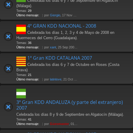
Celebrada los días 6 y 7 de Septiembre en Algatocín
(Málaga).
Temas:
29
Último mensaje:
por
Giorgio
, 17 Nov 2009 22:01
4ª GRAN KDD NACIONAL - 2008
Celebrada los días 1, 2, 3 y 4 de Mayo de 2008 en
Huermeces del Cerro (Guadalajara).
Temas:
36
Último mensaje:
por
xant
, 25 Sep 2008 11:02
1ª Gran KDD CATALANA 2007
Celebrada los días 6 y 7 de Octubre en Roses (Costa
Brava)
Temas:
21
Último mensaje:
por
latinlove
, 21 Oct 2007 20:28
3ª Gran KDD ANDALUZA (y parte del extranjero)
2007
Celebrada los días 8 y 9 de Septiembre en Algatocín (Málaga).
Temas:
41
Último mensaje:
por
Güesmaster
, 01 Oct 2007 02:36