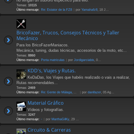
no tengan un subforo especifico para ello.
Temas:
10115
Último mensaje:
Re: Estator de la FZ8
por
Yamahafz8
, 18 Jul 2026 20:04
BricoFazer, Trucos, Consejos Técnicos y Taller
Mecánico
Para los BricoFazerManiacos.
Mecánica, tuning, dudas técnicas, accesorios de la moto, etc...
Temas:
8860
Último mensaje:
Porta matriculas
por
Jordigarciabis
, 09 Jul 2026 16:10
KDD's, Viajes y Rutas.
KeDaDas, los Viajes que habéis realizado o vais a realizar,
Rutas recomendables...
Temas:
2469
Último mensaje:
Re: Gente de Málaga, Axarquía…
por
danifazer
, 05 Ago 2026 17:16
Material Gráfico
Vídeos y fotografías.
Temas:
3247
Último mensaje:
-
por
MarthaGilKy
, 29 Jul 2026 12:24
Circuito & Carreras