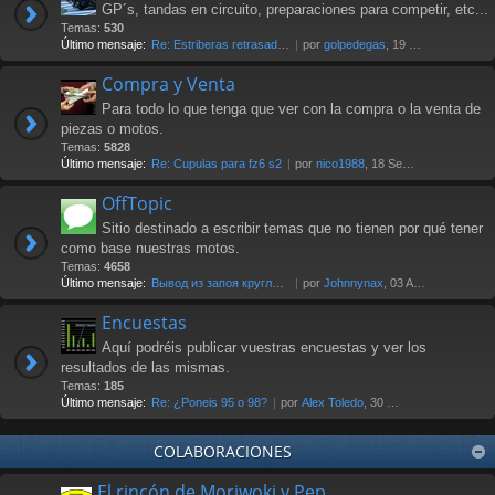
GP´s, tandas en circuito, preparaciones para competir, etc...
Temas:
530
Último mensaje:
Re: Estriberas retrasadas
por
golpedegas
, 19 Nov 2024 13:08
Compra y Venta
Para todo lo que tenga que ver con la compra o la venta de
piezas o motos.
Temas:
5828
Último mensaje:
Re: Cupulas para fz6 s2
por
nico1988
, 18 Sep 2025 07:03
OffTopic
Sitio destinado a escribir temas que no tienen por qué tener
como base nuestras motos.
Temas:
4658
Último mensaje:
Вывод из запоя круглосуточно …
por
Johnnynax
, 03 Ago 2026 17:29
Encuestas
Aquí podréis publicar vuestras encuestas y ver los
resultados de las mismas.
Temas:
185
Último mensaje:
Re: ¿Poneis 95 o 98?
por
Alex Toledo
, 30 Oct 2021 23:23
COLABORACIONES
El rincón de Moriwoki y Pep