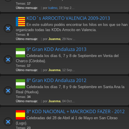
Temas:
17
Último mensaje:
por
kalimo
, 19 Sep 2014 20:50
KDD´s ARROCITO VALENCIA 2009-2013
En este subforo podéis encontrar los hilos en los que se han
organizado todas las KDDs Arrocito en Valencia.
Temas:
8
Último mensaje:
por
Juanma
, 29 Nov 2013 14:01
9ª Gran KDD Andaluza 2013
Celebrada los días 6, 7 y 8 de Septiembre en Venta del
Charco (Córdoba).
Temas:
17
Último mensaje:
por
Juanma
, 12 Sep 2013 22:52
8ª Gran KDD Andaluza 2012
Celebrada los días 7, 8 y 9 de Septiembre en Santa Ana la
Real (Huelva).
Temas:
34
Último mensaje:
por
Juanma
, 04 Oct 2012 15:24
8ª KDD NACIONAL + MACROKDD FAZER - 2012
Celebradas del 28 de Abril al 1 de Mayo en San Cibrao
(Lugo).
Temas:
23