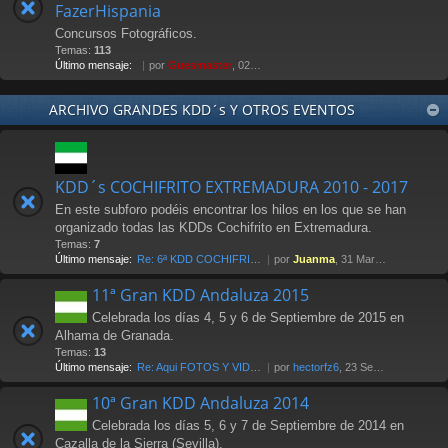
FazerHispania
Concursos Fotográficos.
Temas:
113
Último mensaje:
por
Güesmaster
, 02 May 2012 21:07
ARCHIVO GRANDES KDD´s Y OTROS EVENTOS
KDD´s COCHIFRITO EXTREMADURA 2010 - 2017
En este subforo podéis encontrar los hilos en los que se han
organizado todas las KDDs Cochifrito en Extremadura.
Temas:
7
Último mensaje:
Re: 6ª KDD COCHIFRITO 1-abri…
por
Juanma
, 31 Mar 2017 00:14
11ª Gran KDD Andaluza 2015
Celebrada los días 4, 5 y 6 de Septiembre de 2015 en
Alhama de Granada.
Temas:
13
Último mensaje:
Re: Aqui FOTOS Y VIDEOS
por
hectorfz6
, 23 Sep 2015 12:48
10ª Gran KDD Andaluza 2014
Celebrada los días 5, 6 y 7 de Septiembre de 2014 en
Cazalla de la Sierra (Sevilla).