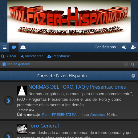
Contáctenos
nl
Buscar
or
su
Identificarse
Registrarse
de
eg
Índice general
ac
os
ari
nti
ist
us
es
os
Foros de Fazer-Hispania
fic
ra
car
rá
ar
rs
NORMAS DEL FORO, FAQ y Presentaciones
pi
se
e
Normas obligatorias, normas "para el buen entendimiento",
FAQ - Preguntas Frecuentes sobre el uso del Foro y como
do
presentarse oficialmente a los demás.
Temas:
457
s
Último mensaje:
Re: ---PRESENTATE AL FORO AQU…
por
Alethelost
, 30 Abr 2026 19:20
Foro General
Foro destinado a comentar temas de interes general y que