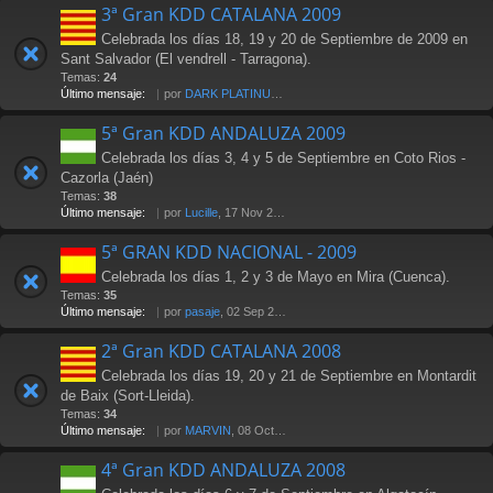
3ª Gran KDD CATALANA 2009
Celebrada los días 18, 19 y 20 de Septiembre de 2009 en
Sant Salvador (El vendrell - Tarragona).
Temas:
24
Último mensaje:
por
DARK PLATINUM
, 18 Oct 2009 17:58
5ª Gran KDD ANDALUZA 2009
Celebrada los días 3, 4 y 5 de Septiembre en Coto Rios -
Cazorla (Jaén)
Temas:
38
Último mensaje:
por
Lucille
, 17 Nov 2009 18:20
5ª GRAN KDD NACIONAL - 2009
Celebrada los días 1, 2 y 3 de Mayo en Mira (Cuenca).
Temas:
35
Último mensaje:
por
pasaje
, 02 Sep 2010 16:44
2ª Gran KDD CATALANA 2008
Celebrada los días 19, 20 y 21 de Septiembre en Montardit
de Baix (Sort-Lleida).
Temas:
34
Último mensaje:
por
MARVIN
, 08 Oct 2008 09:59
4ª Gran KDD ANDALUZA 2008