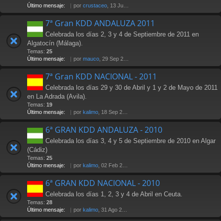
Último mensaje:
por
crustaceo
, 13 Jul 2012 21:36
7ª Gran KDD ANDALUZA 2011
Celebrada los días 2, 3 y 4 de Septiembre de 2011 en
Algatocín (Málaga).
Temas:
25
Último mensaje:
por
mauco
, 29 Sep 2011 02:15
7ª Gran KDD NACIONAL - 2011
Celebrada los días 29 y 30 de Abril y 1 y 2 de Mayo de 2011
en La Adrada (Avila).
Temas:
19
Último mensaje:
por
kalimo
, 18 Sep 2011 23:36
6ª GRAN KDD ANDALUZA - 2010
Celebrada los días 3, 4 y 5 de Septiembre de 2010 en Algar
(Cádiz)
Temas:
25
Último mensaje:
por
kalimo
, 02 Feb 2011 16:01
6ª GRAN KDD NACIONAL - 2010
Celebrada los días 1, 2, 3 y 4 de Abril en Ceuta.
Temas:
28
Último mensaje:
por
kalimo
, 31 Ago 2010 18:03