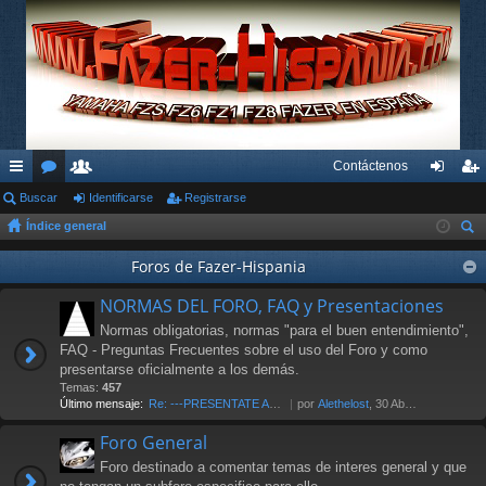
Contáctenos
nl
Buscar
or
su
Identificarse
Registrarse
de
eg
Índice general
ac
os
ari
nti
ist
us
es
os
Foros de Fazer-Hispania
fic
ra
car
rá
ar
rs
NORMAS DEL FORO, FAQ y Presentaciones
pi
se
e
Normas obligatorias, normas "para el buen entendimiento",
FAQ - Preguntas Frecuentes sobre el uso del Foro y como
do
presentarse oficialmente a los demás.
Temas:
457
s
Último mensaje:
Re: ---PRESENTATE AL FORO AQU…
por
Alethelost
, 30 Abr 2026 19:20
Foro General
Foro destinado a comentar temas de interes general y que