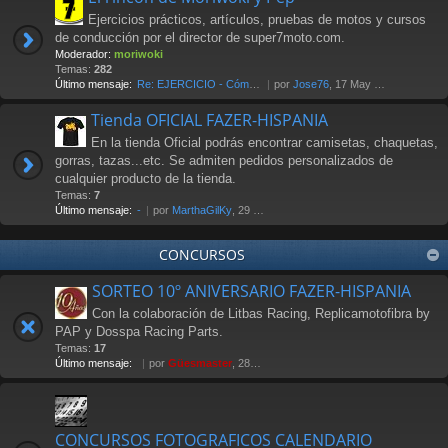
Ejercicios prácticos, artículos, pruebas de motos y cursos
de conducción por el director de super7moto.com.
Moderador:
moriwoki
Temas:
282
Último mensaje:
Re: EJERCICIO - Cómo frenar. …
por
Jose76
, 17 May 2018 00:17
Tienda OFICIAL FAZER-HISPANIA
En la tienda Oficial podrás encontrar camisetas, chaquetas,
gorras, tazas...etc. Se admiten pedidos personalizados de
cualquier producto de la tienda.
Temas:
7
Último mensaje:
-
por
MarthaGilKy
, 29 Jul 2026 12:38
CONCURSOS
SORTEO 10º ANIVERSARIO FAZER-HISPANIA
Con la colaboración de Litbas Racing, Replicamotofibra by
PAP y Dosspa Racing Parts.
Temas:
17
Último mensaje:
por
Güesmaster
, 28 Nov 2011 20:13
CONCURSOS FOTOGRAFICOS CALENDARIO