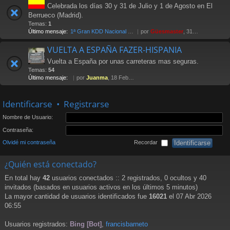
Celebrada los días 30 y 31 de Julio y 1 de Agosto en El
Berrueco (Madrid).
Temas:
1
Último mensaje:
1ª Gran KDD Nacional 2004
por
Güesmaster
, 31 Oct 2005 11:37
VUELTA A ESPAÑA FAZER-HISPANIA
Vuelta a España por unas carreteras mas seguras.
Temas:
54
Último mensaje:
por
Juanma
, 18 Feb 2013 12:27
Identificarse
•
Registrarse
Nombre de Usuario:
Contraseña:
Olvidé mi contraseña
Recordar
¿Quién está conectado?
En total hay
42
usuarios conectados :: 2 registrados, 0 ocultos y 40
invitados (basados en usuarios activos en los últimos 5 minutos)
La mayor cantidad de usuarios identificados fue
16021
el 07 Abr 2026
06:55
Usuarios registrados:
Bing [Bot]
,
francisbarneto