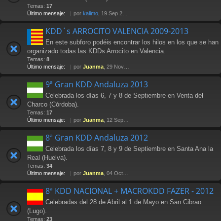
Temas:
17
Último mensaje:
por
kalimo
, 19 Sep 2014 20:50
KDD´s ARROCITO VALENCIA 2009-2013
En este subforo podéis encontrar los hilos en los que se han
organizado todas las KDDs Arrocito en Valencia.
Temas:
8
Último mensaje:
por
Juanma
, 29 Nov 2013 14:01
9ª Gran KDD Andaluza 2013
Celebrada los días 6, 7 y 8 de Septiembre en Venta del
Charco (Córdoba).
Temas:
17
Último mensaje:
por
Juanma
, 12 Sep 2013 22:52
8ª Gran KDD Andaluza 2012
Celebrada los días 7, 8 y 9 de Septiembre en Santa Ana la
Real (Huelva).
Temas:
34
Último mensaje:
por
Juanma
, 04 Oct 2012 15:24
8ª KDD NACIONAL + MACROKDD FAZER - 2012
Celebradas del 28 de Abril al 1 de Mayo en San Cibrao
(Lugo).
Temas:
23