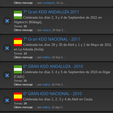
Último mensaje:
por
crustaceo
, 13 Jul 2012 21:36
7ª Gran KDD ANDALUZA 2011
Celebrada los días 2, 3 y 4 de Septiembre de 2011 en
Algatocín (Málaga).
Temas:
25
Último mensaje:
por
mauco
, 29 Sep 2011 02:15
7ª Gran KDD NACIONAL - 2011
Celebrada los días 29 y 30 de Abril y 1 y 2 de Mayo de 2011
en La Adrada (Avila).
Temas:
19
Último mensaje:
por
kalimo
, 18 Sep 2011 23:36
6ª GRAN KDD ANDALUZA - 2010
Celebrada los días 3, 4 y 5 de Septiembre de 2010 en Algar
(Cádiz)
Temas:
25
Último mensaje:
por
kalimo
, 02 Feb 2011 16:01
6ª GRAN KDD NACIONAL - 2010
Celebrada los días 1, 2, 3 y 4 de Abril en Ceuta.
Temas:
28
Último mensaje:
por
kalimo
, 31 Ago 2010 18:03