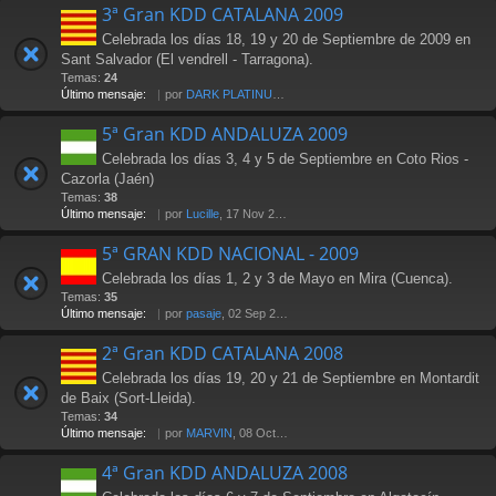
3ª Gran KDD CATALANA 2009
Celebrada los días 18, 19 y 20 de Septiembre de 2009 en
Sant Salvador (El vendrell - Tarragona).
Temas:
24
Último mensaje:
por
DARK PLATINUM
, 18 Oct 2009 17:58
5ª Gran KDD ANDALUZA 2009
Celebrada los días 3, 4 y 5 de Septiembre en Coto Rios -
Cazorla (Jaén)
Temas:
38
Último mensaje:
por
Lucille
, 17 Nov 2009 18:20
5ª GRAN KDD NACIONAL - 2009
Celebrada los días 1, 2 y 3 de Mayo en Mira (Cuenca).
Temas:
35
Último mensaje:
por
pasaje
, 02 Sep 2010 16:44
2ª Gran KDD CATALANA 2008
Celebrada los días 19, 20 y 21 de Septiembre en Montardit
de Baix (Sort-Lleida).
Temas:
34
Último mensaje:
por
MARVIN
, 08 Oct 2008 09:59
4ª Gran KDD ANDALUZA 2008