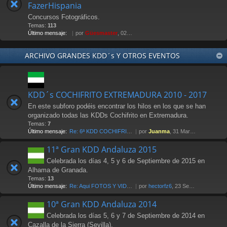
FazerHispania
Concursos Fotográficos.
Temas:
113
Último mensaje:
por
Güesmaster
, 02 May 2012 21:07
ARCHIVO GRANDES KDD´s Y OTROS EVENTOS
KDD´s COCHIFRITO EXTREMADURA 2010 - 2017
En este subforo podéis encontrar los hilos en los que se han
organizado todas las KDDs Cochifrito en Extremadura.
Temas:
7
Último mensaje:
Re: 6ª KDD COCHIFRITO 1-abri…
por
Juanma
, 31 Mar 2017 00:14
11ª Gran KDD Andaluza 2015
Celebrada los días 4, 5 y 6 de Septiembre de 2015 en
Alhama de Granada.
Temas:
13
Último mensaje:
Re: Aqui FOTOS Y VIDEOS
por
hectorfz6
, 23 Sep 2015 12:48
10ª Gran KDD Andaluza 2014
Celebrada los días 5, 6 y 7 de Septiembre de 2014 en
Cazalla de la Sierra (Sevilla).