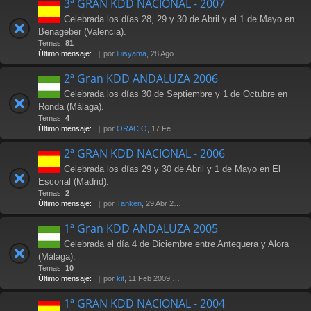
3ª GRAN KDD NACIONAL - 2007
Celebrada los días 28, 29 y 30 de Abril y el 1 de Mayo en
Benageber (Valencia).
Temas:
81
Último mensaje:
por
luisyama
, 28 Ago 2009 19:24
2ª Gran KDD ANDALUZA 2006
Celebrada los días 30 de Septiembre y 1 de Octubre en
Ronda (Málaga).
Temas:
4
Último mensaje:
por
ORACIO
, 17 Feb 2007 23:29
2ª GRAN KDD NACIONAL - 2006
Celebrada los días 29 y 30 de Abril y 1 de Mayo en El
Escorial (Madrid).
Temas:
2
Último mensaje:
por
Tanken
, 29 Abr 2006 14:25
1ª Gran KDD ANDALUZA 2005
Celebrada el día 4 de Diciembre entre Antequera y Alora
(Málaga).
Temas:
10
Último mensaje:
por
kit
, 11 Feb 2009 17:08
1ª GRAN KDD NACIONAL - 2004