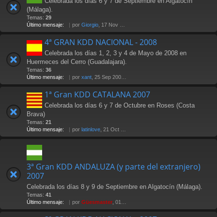
Celebrada los días 6 y 7 de Septiembre en Algatocín
(Málaga).
Temas:
29
Último mensaje:
por
Giorgio
, 17 Nov 2009 22:01
4ª GRAN KDD NACIONAL - 2008
Celebrada los días 1, 2, 3 y 4 de Mayo de 2008 en
Huermeces del Cerro (Guadalajara).
Temas:
36
Último mensaje:
por
xant
, 25 Sep 2008 11:02
1ª Gran KDD CATALANA 2007
Celebrada los días 6 y 7 de Octubre en Roses (Costa
Brava)
Temas:
21
Último mensaje:
por
latinlove
, 21 Oct 2007 20:28
3ª Gran KDD ANDALUZA (y parte del extranjero)
2007
Celebrada los días 8 y 9 de Septiembre en Algatocín (Málaga).
Temas:
41
Último mensaje:
por
Güesmaster
, 01 Oct 2007 02:36