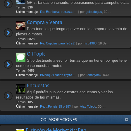
GP´s, tandas en circuito, preparaciones para competir, etc...
Temas:
530
Último mensaje:
Re: Estriberas retrasadas
por
golpedegas
, 19 Nov 2024 13:08
Compra y Venta
Para todo lo que tenga que ver con la compra o la venta de
piezas o motos.
Temas:
5828
Último mensaje:
Re: Cupulas para fz6 s2
por
nico1988
, 18 Sep 2025 07:03
OffTopic
Sitio destinado a escribir temas que no tienen por qué tener
como base nuestras motos.
Temas:
4658
Último mensaje:
Вывод из запоя круглосуточно …
por
Johnnynax
, 03 Ago 2026 17:29
Encuestas
Aquí podréis publicar vuestras encuestas y ver los
resultados de las mismas.
Temas:
185
Último mensaje:
Re: ¿Poneis 95 o 98?
por
Alex Toledo
, 30 Oct 2021 23:23
COLABORACIONES
El rincón de Moriwoki y Pep