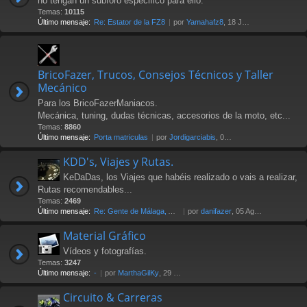
no tengan un subforo especifico para ello.
Temas:
10115
Último mensaje:
Re: Estator de la FZ8
por
Yamahafz8
, 18 Jul 2026 20:04
BricoFazer, Trucos, Consejos Técnicos y Taller
Mecánico
Para los BricoFazerManiacos.
Mecánica, tuning, dudas técnicas, accesorios de la moto, etc...
Temas:
8860
Último mensaje:
Porta matriculas
por
Jordigarciabis
, 09 Jul 2026 16:10
KDD's, Viajes y Rutas.
KeDaDas, los Viajes que habéis realizado o vais a realizar,
Rutas recomendables...
Temas:
2469
Último mensaje:
Re: Gente de Málaga, Axarquía…
por
danifazer
, 05 Ago 2026 17:16
Material Gráfico
Vídeos y fotografías.
Temas:
3247
Último mensaje:
-
por
MarthaGilKy
, 29 Jul 2026 12:24
Circuito & Carreras