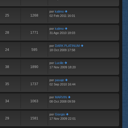
últ
e
e
im
n
por
kalimo
o
s
25
1268
02 Feb 2011 16:01
m
er
aj
e
últ
e
n
im
por
kalimo
s
o
28
1771
31 Ago 2010 18:03
aj
m
er
e
e
últ
n
im
por
DARK PLATINUM
s
o
24
595
18 Oct 2009 17:58
aj
m
er
e
e
últ
n
im
por
Lucille
s
o
38
1890
17 Nov 2009 18:20
er
aj
m
últ
e
e
im
n
por
pasaje
o
s
35
1737
02 Sep 2010 16:44
m
er
aj
e
últ
e
n
im
por
MARVIN
s
o
34
1063
08 Oct 2008 09:59
aj
m
er
e
e
últ
n
im
por
Giorgio
s
o
29
1581
17 Nov 2009 22:01
aj
er
m
e
últ
e
im
n