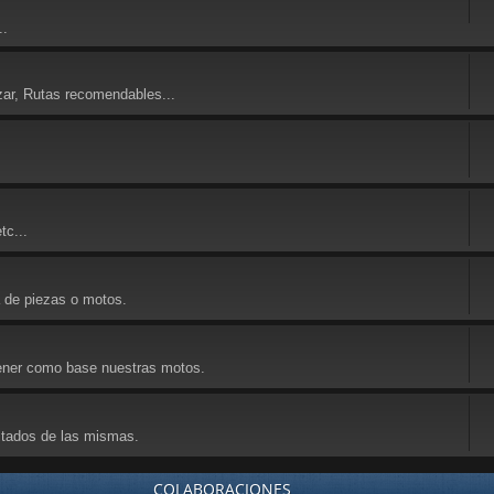
..
zar, Rutas recomendables...
tc...
a de piezas o motos.
 tener como base nuestras motos.
ultados de las mismas.
COLABORACIONES