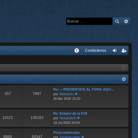
E
Contáctenos
A
de
eg
Q
nti
ist
fic
ra
ar
rs
Re: ---PRESENTATE AL FORO AQU…
457
7997
por
Alethelost
se
e
30 Abr 2026 19:20
er
últ
im
o
Re: Estator de la FZ8
10115
136163
m
por
Yamahafz8
e
18 Jul 2026 20:04
er
n
últ
s
im
Porta matriculas
aj
8860
95547
o
por
Jordigarciabis