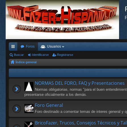
F
Foros
Usuarios
nl
Buscar
Identificarse
Registrarse
Índice general
ac
es
rá
NORMAS DEL FORO, FAQ y Presentaciones
pi
Normas obligatorias, normas "para el buen entendimien
presentarse oficialmente a los demás.
do
Foro General
s
Foro destinado a comentar temas de interes general y qu
BricoFazer, Trucos, Consejos Técnicos y Ta