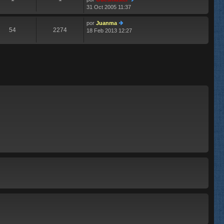
m
aj
31 Oct 2005 11:37
e
e
er
n
últ
s
im
por
Juanma
54
2274
aj
o
18 Feb 2013 12:27
er
e
m
últ
e
im
n
o
s
m
aj
e
e
n
s
aj
e