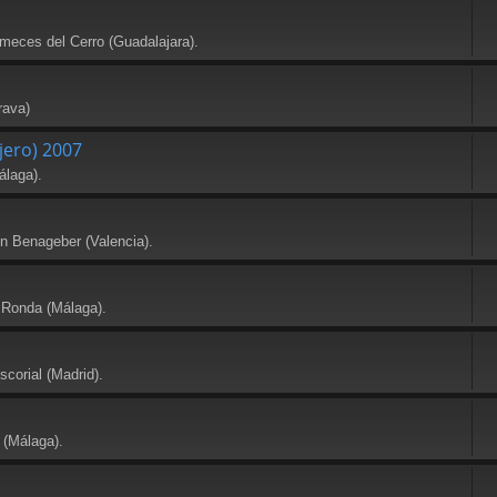
meces del Cerro (Guadalajara).
rava)
jero) 2007
álaga).
en Benageber (Valencia).
 Ronda (Málaga).
scorial (Madrid).
 (Málaga).