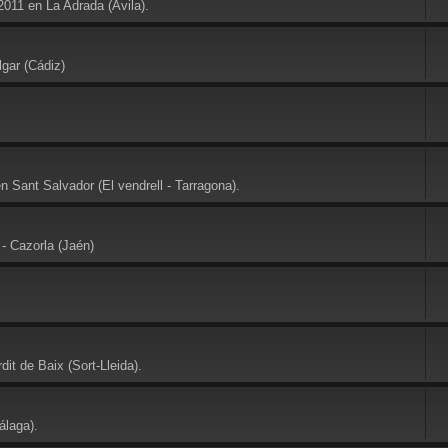
2011 en La Adrada (Avila).
gar (Cádiz)
 Sant Salvador (El vendrell - Tarragona).
- Cazorla (Jaén)
it de Baix (Sort-Lleida).
álaga).