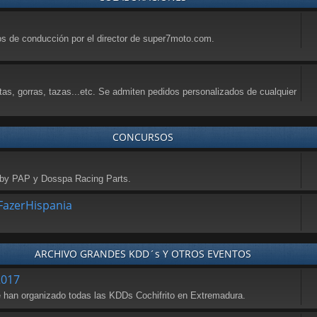
sos de conducción por el director de super7moto.com.
tas, gorras, tazas...etc. Se admiten pedidos personalizados de cualquier
CONCURSOS
a by PAP y Dosspa Racing Parts.
azerHispania
ARCHIVO GRANDES KDD´s Y OTROS EVENTOS
2017
se han organizado todas las KDDs Cochifrito en Extremadura.