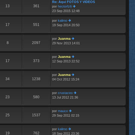
im
Re: Aqui FOTOS Y VIDEOS
13
361
o
por
hectorfz6
m
23 Sep 2015 12:48
er
e
últ
n
im
por
kalimo
s
17
551
o
19 Sep 2014 20:50
er
aj
m
últ
e
e
im
n
por
Juanma
o
8
2097
s
29 Nov 2013 14:01
m
er
aj
e
últ
e
n
im
por
Juanma
s
o
17
373
12 Sep 2013 22:52
aj
m
er
e
e
últ
n
im
por
Juanma
s
o
34
1238
04 Oct 2012 15:24
aj
m
er
e
e
últ
n
im
por
crustaceo
s
o
23
580
13 Jul 2012 21:36
aj
m
er
e
e
últ
n
im
por
mauco
s
o
25
1537
29 Sep 2011 02:15
er
aj
m
últ
e
e
im
n
por
kalimo
o
s
19
762
18 Sep 2011 23:36
er
m
aj