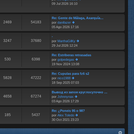
e
m
09 Jul 2026 16:10
er
e
últ
n
im
s
o
Re: Gente de Málaga, Axarquía…
aj
2469
54183
m
por
danifazer
e
e
05 Ago 2026 17:16
er
n
últ
s
im
-
aj
3247
37680
o
por
MarthaGilKy
e
m
29 Jul 2026 12:24
er
e
últ
n
im
Re: Estriberas retrasadas
s
530
6398
o
por
golpedegas
aj
m
19 Nov 2024 13:08
er
e
e
últ
n
im
Re: Cupulas para fz6 s2
s
5828
47222
o
por
nico1988
aj
m
18 Sep 2025 07:03
er
e
e
últ
n
im
Вывод из запоя круглосуточно …
s
4658
67274
o
por
Johnnynax
aj
m
03 Ago 2026 17:29
er
e
e
últ
n
im
Re: ¿Poneis 95 o 98?
s
185
5437
o
por
Alex Toledo
aj
m
30 Oct 2021 23:23
er
e
e
últ
n
im
s
o