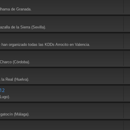
Alhama de Granada.
alla de la Sierra (Sevilla).
e han organizado todas las KDDs Arrocito en Valencia.
 Charco (Córdoba).
 la Real (Huelva).
12
Lugo).
lgatocín (Málaga).