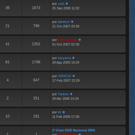
por
xant
o
s
36
1873
25 Sep 2008 11:02
er
m
aj
últ
e
e
im
n
por
latinlove
o
s
21
796
21 Oct 2007 20:28
m
aj
er
e
e
últ
n
im
por
Güesmaster
s
o
41
1262
01 Oct 2007 02:36
aj
m
er
e
e
últ
n
im
por
luisyama
s
o
81
1798
28 Ago 2009 19:24
aj
er
m
e
últ
e
im
n
por
ORACIO
o
s
4
647
17 Feb 2007 23:29
m
er
aj
e
últ
e
n
im
por
Tanken
s
o
2
351
29 Abr 2006 14:25
er
aj
m
últ
e
e
im
n
por
kit
o
s
10
191
11 Feb 2009 17:08
er
m
aj
últ
e
e
im
n
1ª Gran KDD Nacional 2004
o
s
1
1
por
Güesmaster