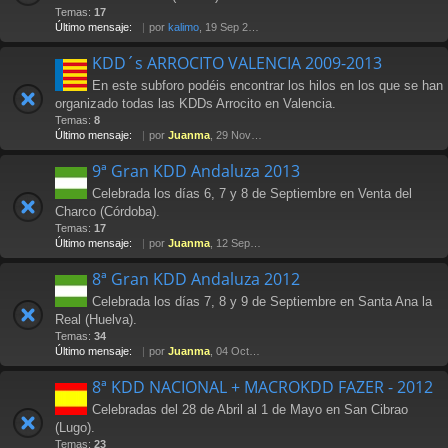
Temas:
17
Último mensaje:
por
kalimo
, 19 Sep 2014 20:50
KDD´s ARROCITO VALENCIA 2009-2013
En este subforo podéis encontrar los hilos en los que se han
organizado todas las KDDs Arrocito en Valencia.
Temas:
8
Último mensaje:
por
Juanma
, 29 Nov 2013 14:01
9ª Gran KDD Andaluza 2013
Celebrada los días 6, 7 y 8 de Septiembre en Venta del
Charco (Córdoba).
Temas:
17
Último mensaje:
por
Juanma
, 12 Sep 2013 22:52
8ª Gran KDD Andaluza 2012
Celebrada los días 7, 8 y 9 de Septiembre en Santa Ana la
Real (Huelva).
Temas:
34
Último mensaje:
por
Juanma
, 04 Oct 2012 15:24
8ª KDD NACIONAL + MACROKDD FAZER - 2012
Celebradas del 28 de Abril al 1 de Mayo en San Cibrao
(Lugo).
Temas:
23