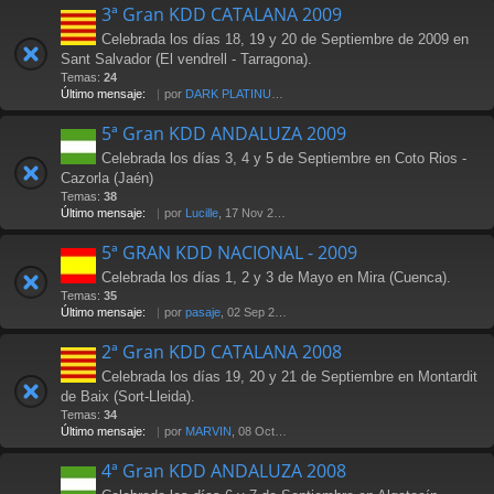
3ª Gran KDD CATALANA 2009
Celebrada los días 18, 19 y 20 de Septiembre de 2009 en
Sant Salvador (El vendrell - Tarragona).
Temas:
24
Último mensaje:
por
DARK PLATINUM
, 18 Oct 2009 17:58
5ª Gran KDD ANDALUZA 2009
Celebrada los días 3, 4 y 5 de Septiembre en Coto Rios -
Cazorla (Jaén)
Temas:
38
Último mensaje:
por
Lucille
, 17 Nov 2009 18:20
5ª GRAN KDD NACIONAL - 2009
Celebrada los días 1, 2 y 3 de Mayo en Mira (Cuenca).
Temas:
35
Último mensaje:
por
pasaje
, 02 Sep 2010 16:44
2ª Gran KDD CATALANA 2008
Celebrada los días 19, 20 y 21 de Septiembre en Montardit
de Baix (Sort-Lleida).
Temas:
34
Último mensaje:
por
MARVIN
, 08 Oct 2008 09:59
4ª Gran KDD ANDALUZA 2008