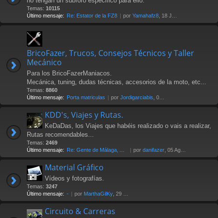
no tengan un subforo especifico para ello.
Temas:
10115
Último mensaje:
Re: Estator de la FZ8
por
Yamahafz8
, 18 Jul 2026 20:04
BricoFazer, Trucos, Consejos Técnicos y Taller
Mecánico
Para los BricoFazerManiacos.
Mecánica, tuning, dudas técnicas, accesorios de la moto, etc...
Temas:
8860
Último mensaje:
Porta matriculas
por
Jordigarciabis
, 09 Jul 2026 16:10
KDD's, Viajes y Rutas.
KeDaDas, los Viajes que habéis realizado o vais a realizar,
Rutas recomendables...
Temas:
2469
Último mensaje:
Re: Gente de Málaga, Axarquía…
por
danifazer
, 05 Ago 2026 17:16
Material Gráfico
Vídeos y fotografías.
Temas:
3247
Último mensaje:
-
por
MarthaGilKy
, 29 Jul 2026 12:24
Circuito & Carreras