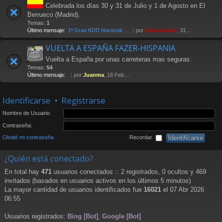
Celebrada los días 30 y 31 de Julio y 1 de Agosto en El
Berrueco (Madrid).
Temas:
1
Último mensaje:
1ª Gran KDD Nacional 2004
por
Güesmaster
, 31 Oct 2005 11:37
VUELTA A ESPAÑA FAZER-HISPANIA
Vuelta a España por unas carreteras mas seguras.
Temas:
54
Último mensaje:
por
Juanma
, 18 Feb 2013 12:27
Identificarse
•
Registrarse
Nombre de Usuario:
Contraseña:
Olvidé mi contraseña
Recordar
¿Quién está conectado?
En total hay
471
usuarios conectados :: 2 registrados, 0 ocultos y 469
invitados (basados en usuarios activos en los últimos 5 minutos)
La mayor cantidad de usuarios identificados fue
16021
el 07 Abr 2026
06:55
Usuarios registrados:
Bing [Bot]
,
Google [Bot]