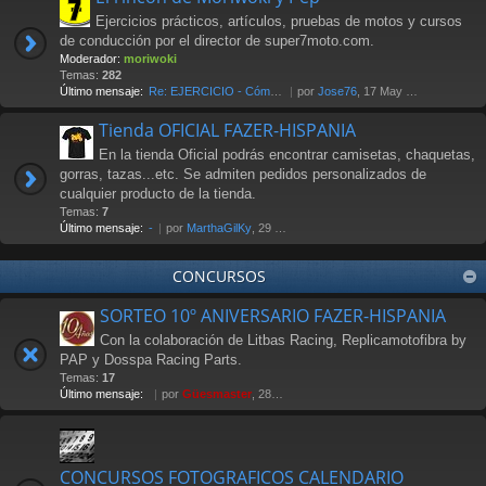
Ejercicios prácticos, artículos, pruebas de motos y cursos
de conducción por el director de super7moto.com.
Moderador:
moriwoki
Temas:
282
Último mensaje:
Re: EJERCICIO - Cómo frenar. …
por
Jose76
, 17 May 2018 00:17
Tienda OFICIAL FAZER-HISPANIA
En la tienda Oficial podrás encontrar camisetas, chaquetas,
gorras, tazas...etc. Se admiten pedidos personalizados de
cualquier producto de la tienda.
Temas:
7
Último mensaje:
-
por
MarthaGilKy
, 29 Jul 2026 12:38
CONCURSOS
SORTEO 10º ANIVERSARIO FAZER-HISPANIA
Con la colaboración de Litbas Racing, Replicamotofibra by
PAP y Dosspa Racing Parts.
Temas:
17
Último mensaje:
por
Güesmaster
, 28 Nov 2011 20:13
CONCURSOS FOTOGRAFICOS CALENDARIO