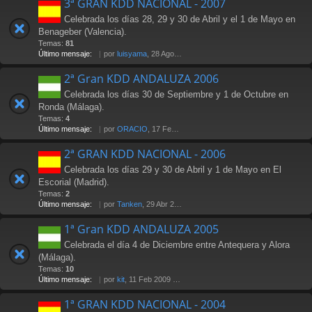
3ª GRAN KDD NACIONAL - 2007
Celebrada los días 28, 29 y 30 de Abril y el 1 de Mayo en
Benageber (Valencia).
Temas:
81
Último mensaje:
por
luisyama
, 28 Ago 2009 19:24
2ª Gran KDD ANDALUZA 2006
Celebrada los días 30 de Septiembre y 1 de Octubre en
Ronda (Málaga).
Temas:
4
Último mensaje:
por
ORACIO
, 17 Feb 2007 23:29
2ª GRAN KDD NACIONAL - 2006
Celebrada los días 29 y 30 de Abril y 1 de Mayo en El
Escorial (Madrid).
Temas:
2
Último mensaje:
por
Tanken
, 29 Abr 2006 14:25
1ª Gran KDD ANDALUZA 2005
Celebrada el día 4 de Diciembre entre Antequera y Alora
(Málaga).
Temas:
10
Último mensaje:
por
kit
, 11 Feb 2009 17:08
1ª GRAN KDD NACIONAL - 2004