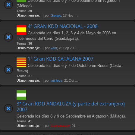
Celebrada los días 6 y 7 de Septiembre en Algatocín
(Málaga).
Temas:
29
Último mensaje:
por
Giorgio
, 17 Nov 2009 22:01
4ª GRAN KDD NACIONAL - 2008
Celebrada los días 1, 2, 3 y 4 de Mayo de 2008 en
Huermeces del Cerro (Guadalajara).
Temas:
36
Último mensaje:
por
xant
, 25 Sep 2008 11:02
1ª Gran KDD CATALANA 2007
Celebrada los días 6 y 7 de Octubre en Roses (Costa
Brava)
Temas:
21
Último mensaje:
por
latinlove
, 21 Oct 2007 20:28
3ª Gran KDD ANDALUZA (y parte del extranjero)
2007
Celebrada los días 8 y 9 de Septiembre en Algatocín (Málaga).
Temas:
41
Último mensaje:
por
Güesmaster
, 01 Oct 2007 02:36