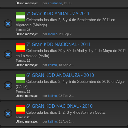
Último mensaje:
por
crustaceo
, 13 Jul 2012 21:36
7ª Gran KDD ANDALUZA 2011
Celebrada los días 2, 3 y 4 de Septiembre de 2011 en
Algatocín (Málaga).
Temas:
25
Último mensaje:
por
mauco
, 29 Sep 2011 02:15
7ª Gran KDD NACIONAL - 2011
Celebrada los días 29 y 30 de Abril y 1 y 2 de Mayo de 2011
en La Adrada (Avila).
Temas:
19
Último mensaje:
por
kalimo
, 18 Sep 2011 23:36
6ª GRAN KDD ANDALUZA - 2010
Celebrada los días 3, 4 y 5 de Septiembre de 2010 en Algar
(Cádiz)
Temas:
25
Último mensaje:
por
kalimo
, 02 Feb 2011 16:01
6ª GRAN KDD NACIONAL - 2010
Celebrada los días 1, 2, 3 y 4 de Abril en Ceuta.
Temas:
28
Último mensaje:
por
kalimo
, 31 Ago 2010 18:03