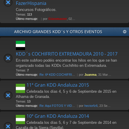
FazerHispania
Concursos Fotográficos.
Temas:
113
Último mensaje:
por
Güesmaster
, 02 May 2012 21:07
ARCHIVO GRANDES KDD´s Y OTROS EVENTOS
KDD´s COCHIFRITO EXTREMADURA 2010 - 2017
En este subforo podéis encontrar los hilos en los que se han
organizado todas las KDDs Cochifrito en Extremadura.
Temas:
7
Último mensaje:
Re: 6ª KDD COCHIFRITO 1-abri…
por
Juanma
, 31 Mar 2017 00:14
11ª Gran KDD Andaluza 2015
Celebrada los días 4, 5 y 6 de Septiembre de 2015 en
Alhama de Granada.
Temas:
13
Último mensaje:
Re: Aqui FOTOS Y VIDEOS
por
hectorfz6
, 23 Sep 2015 12:48
10ª Gran KDD Andaluza 2014
Celebrada los días 5, 6 y 7 de Septiembre de 2014 en
Cazalla de la Sierra (Sevilla).