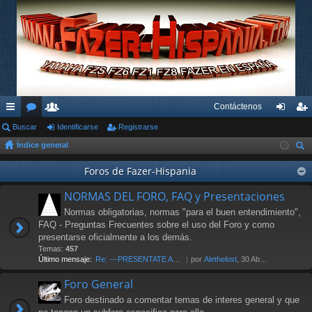
Contáctenos
nl
Buscar
or
su
Identificarse
Registrarse
de
eg
Índice general
ac
os
ari
nti
ist
us
es
os
Foros de Fazer-Hispania
fic
ra
car
rá
ar
rs
NORMAS DEL FORO, FAQ y Presentaciones
pi
se
e
Normas obligatorias, normas "para el buen entendimiento",
FAQ - Preguntas Frecuentes sobre el uso del Foro y como
do
presentarse oficialmente a los demás.
Temas:
457
s
Último mensaje:
Re: ---PRESENTATE AL FORO AQU…
por
Alethelost
, 30 Abr 2026 19:20
Foro General
Foro destinado a comentar temas de interes general y que