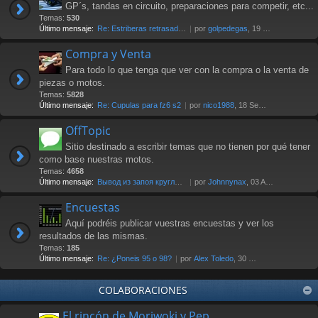
GP´s, tandas en circuito, preparaciones para competir, etc...
Temas:
530
Último mensaje:
Re: Estriberas retrasadas
por
golpedegas
, 19 Nov 2024 13:08
Compra y Venta
Para todo lo que tenga que ver con la compra o la venta de
piezas o motos.
Temas:
5828
Último mensaje:
Re: Cupulas para fz6 s2
por
nico1988
, 18 Sep 2025 07:03
OffTopic
Sitio destinado a escribir temas que no tienen por qué tener
como base nuestras motos.
Temas:
4658
Último mensaje:
Вывод из запоя круглосуточно …
por
Johnnynax
, 03 Ago 2026 17:29
Encuestas
Aquí podréis publicar vuestras encuestas y ver los
resultados de las mismas.
Temas:
185
Último mensaje:
Re: ¿Poneis 95 o 98?
por
Alex Toledo
, 30 Oct 2021 23:23
COLABORACIONES
El rincón de Moriwoki y Pep